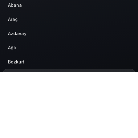
Abana
Araç
Azdavay
Ağlı
Bozkurt
Cide
Daday
Devrekani
Doğanyurt
Hakkımızda
Künye
Hesabım
Gizlilik politikası
İletişim
© Telif Hakkı 2026, Tüm Hakları Saklıdır.
Hanönü