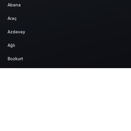
Abana
Araç
Azdavay
Ağlı
Bozkurt
Cide
Daday
Devrekani
Doğanyurt
Hakkımızda
Künye
Hesabım
Gizlilik politikası
İletişim
© Telif Hakkı 2026, Tüm Hakları Saklıdır.
Hanönü