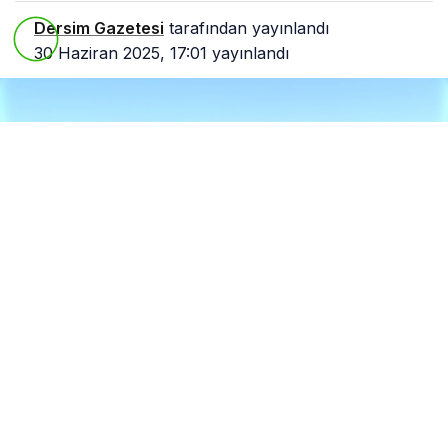
Dersim Gazetesi
tarafından yayınlandı
30 Haziran 2025, 17:01
yayınlandı
0
Paylaş
Beğen
Dersim’in Çemişgezek ilçesine bağlı Hazari (Anıl)
Köyü Gözeler mevkiinde yapılması planlanan