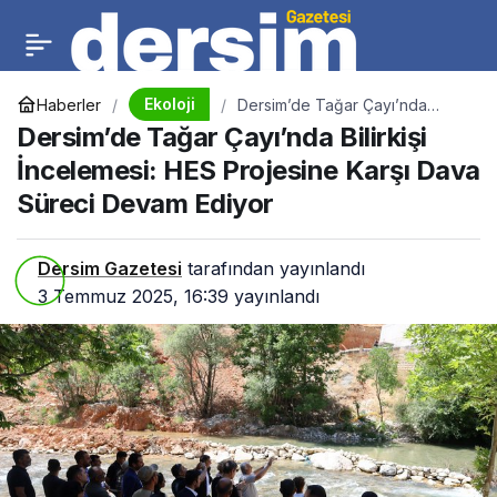
Ekoloji
Haberler
Dersim’de Tağar Çayı’nda
Bilirkişi İncelemesi: HES
Dersim’de Tağar Çayı’nda Bilirkişi
Projesine Karşı Dava Süreci
Devam Ediyor
İncelemesi: HES Projesine Karşı Dava
Süreci Devam Ediyor
Dersim Gazetesi
tarafından yayınlandı
3 Temmuz 2025, 16:39
yayınlandı