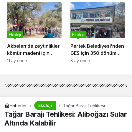
girdi
Ekoloji
Ekoloji
Akbelen’de zeytinlikler
Pertek Belediyesi’nden
kömür madeni için
GES için 350 dönüm
kesiliyor, köylüler
arazi tahsisi
11 ay önce
8 ay önce
gözaltında
Ekoloji
Haberler
Tağar Barajı Tehlikesi:
Aliboğazı Sular Altında Kalabilir
Tağar Barajı Tehlikesi: Aliboğazı Sular
Altında Kalabilir