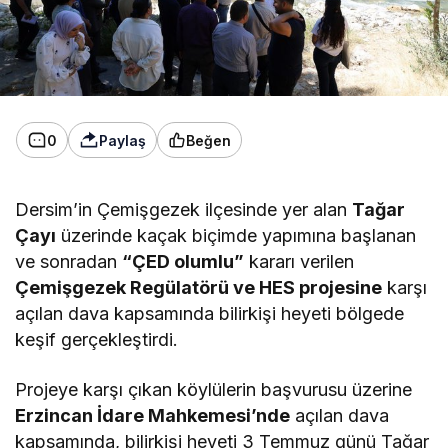
0
Paylaş
Beğen
Dersim’in Çemişgezek ilçesinde yer alan
Tağar
Çayı
üzerinde kaçak biçimde yapımına başlanan
ve sonradan
“ÇED olumlu”
kararı verilen
Çemişgezek Regülatörü ve HES projesine
karşı
açılan dava kapsamında bilirkişi heyeti bölgede
keşif gerçekleştirdi.
Projeye karşı çıkan köylülerin başvurusu üzerine
Erzincan İdare Mahkemesi’nde
açılan dava
kapsamında, bilirkişi heyeti 3 Temmuz günü Tağar