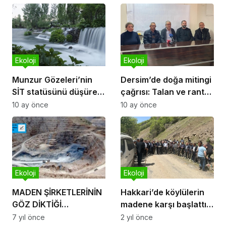
Ekoloji
Ekoloji
Munzur Gözeleri’nin
Dersim’de doğa mitingi
SİT statüsünü düşüren
çağrısı: Talan ve ranta
karar iptal edildi
geçit vermeyeceğiz
10 ay önce
10 ay önce
Ekoloji
Ekoloji
MADEN ŞİRKETLERİNİN
Hakkari’de köylülerin
GÖZ DİKTİĞİ
madene karşı başlattığı
TOPRAKLAR
eylem ikinci haftasına
7 yıl önce
2 yıl önce