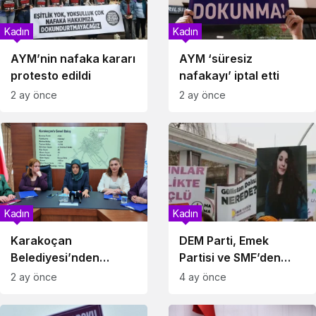
Kadın
Kadın
AYM’nin nafaka kararı
AYM ‘süresiz
protesto edildi
nafakayı’ iptal etti
2 ay önce
2 ay önce
Kadın
Kadın
Karakoçan
DEM Parti, Emek
Belediyesi’nden
Partisi ve SMF’den
Şiddete Geçit Yok
Ortak Vurgu:
2 ay önce
4 ay önce
Kararı
“Gözaltılar Yetersiz,
Soruşturma