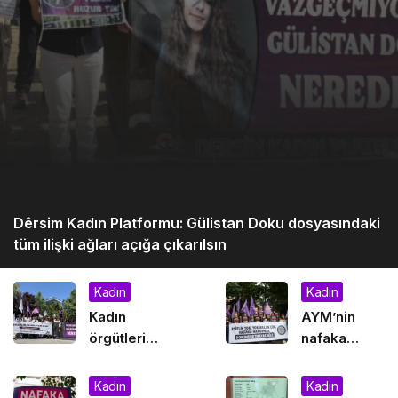
Dêrsim Kadın Platformu: Gülistan Doku dosyasındaki
tüm ilişki ağları açığa çıkarılsın
Kadın
Kadın
Kadın
AYM’nin
örgütleri
nafaka
Dersim’de
kararı
“Gülistan,
protesto
Kadın
Kadın