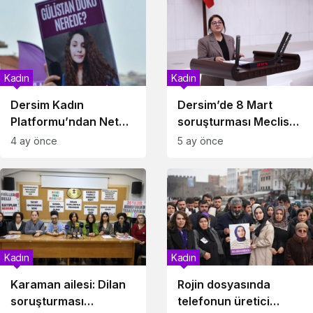
Genişletilsin”
Kadın
Kadın
Dersim Kadın
Dersim’de 8 Mart
Platformu’ndan Net
soruşturması Meclis
Çağrı: Dönemin Valisi
gündeminde: 7 kadın
4 ay önce
5 ay önce
Soruşturmaya Dahil
hakkında açılan dosya
Edilsin
için önerge
Kadın
Kadın
Karaman ailesi: Dilan
Rojin dosyasında
soruşturması
telefonun üretici