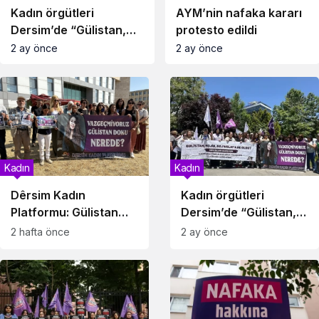
Kadın örgütleri
AYM’nin nafaka kararı
Dersim’de “Gülistan,
protesto edildi
Rojwelat ve Rojin
2 ay önce
2 ay önce
nerede?” diye sordu
Kadın
Kadın
Dêrsim Kadın
Kadın örgütleri
Platformu: Gülistan
Dersim’de “Gülistan,
Doku dosyasındaki
Rojwelat ve Rojin
2 hafta önce
2 ay önce
tüm ilişki ağları açığa
nerede?” diye sordu
çıkarılsın