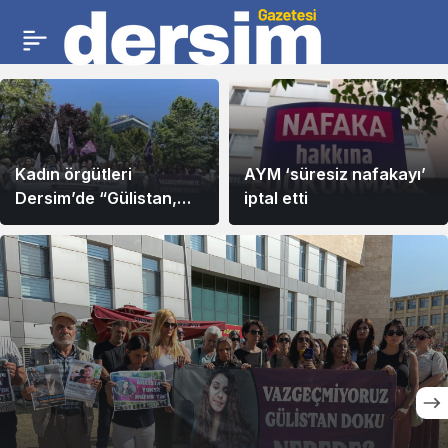
Kadın örgütleri
AYM ‘süresiz nafakayı’
Dersim’de “Gülistan,
iptal etti
Rojwelat ve Rojin
nerede?” diye sordu