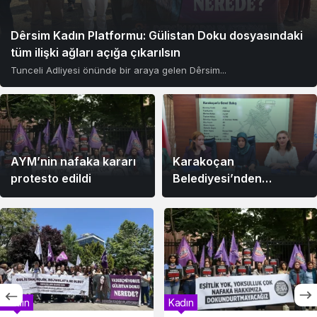
Dêrsim Kadın Platformu: Gülistan Doku dosyasındaki
tüm ilişki ağları açığa çıkarılsın
Tunceli Adliyesi önünde bir araya gelen Dêrsim...
AYM’nin nafaka kararı
Karakoçan
protesto edildi
Belediyesi’nden
Şiddete Geçit Yok
Kararı
Kadın
Kadın