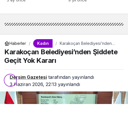
Kurtuluşumuz
feminizmde
Kadın
Haberler
Karakoçan Belediyesi’nden
Şiddete Geçit Yok Kararı
Karakoçan Belediyesi’nden Şiddete
Geçit Yok Kararı
Dersim Gazetesi
tarafından yayınlandı
3 Haziran 2026, 22:13
yayınlandı