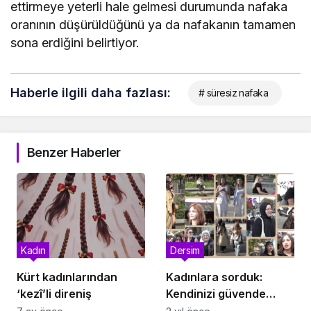
ettirmeye yeterli hale gelmesi durumunda nafaka
oranının düşürüldüğünü ya da nafakanın tamamen
sona erdiğini belirtiyor.
Haberle ilgili daha fazlası:
# süresiz nafaka
Benzer Haberler
Kadın
Dersim
Kürt kadınlarından
Kadınlara sorduk:
‘kezî’li direniş
Kendinizi güvende
hissediyor musunuz?