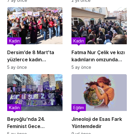
7 ay önce
2 yıl önce
Kadın
Kadın
Dersim’de 8 Mart’ta
Fatma Nur Çelik ve kızı
yüzlerce kadın
kadınların omzunda
meydanlara çıktı:
son yolculuğuna
5 ay önce
5 ay önce
“Örgütlü mücadeleyi
uğurlandı
büyüteceğiz”
Kadın
Eğitim
Beyoğlu’nda 24.
Jineoloji de Esas Fark
Feminist Gece
Yöntemdedir
Yürüyüşü:
5 ay önce
9 yıl önce