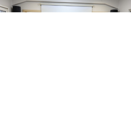
0
Paylaş
Beğen
Dilan Karaman’ın şüpheli ölümüne ilişkin
dosyada ciddi eksiklik ve ihmaller olduğunu
belirten ailesi ve avukatları, soruşturmanın
genişletilmesi için taleplerini savcılığa
ileteceklerini belirtti