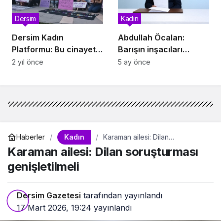
Dersim
Kadın
Dersim Kadın
Abdullah Öcalan:
Platformu: Bu cinayet
Barışın inşacıları
mahalli ülkede
kadınlar olacak
2 yıl önce
5 ay önce
güvende değiliz
Kadın
Haberler
Karaman ailesi: Dilan
soruşturması genişletilmeli
Karaman ailesi: Dilan soruşturması
genişletilmeli
Dersim Gazetesi
tarafından yayınlandı
17 Mart 2026, 19:24
yayınlandı