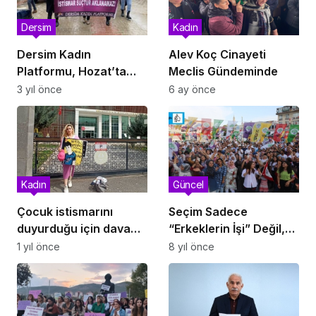
Dersim
Kadın
Dersim Kadın
Alev Koç Cinayeti
Platformu, Hozat’ta
Meclis Gündeminde
yaşanan cinsel
3 yıl önce
6 ay önce
istismarı protesto etti
Kadın
Güncel
Çocuk istismarını
Seçim Sadece
duyurduğu için dava
“Erkeklerin İşi” Değil,
açılan Çetiner, beraat
Kadınlar Var
1 yıl önce
8 yıl önce
etti