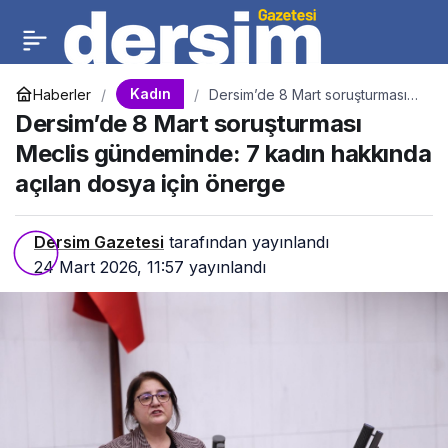
Kadın
Haberler
Dersim’de 8 Mart soruşturması
Meclis gündeminde: 7 kadın
Dersim’de 8 Mart soruşturması
hakkında açılan dosya için
önerge
Meclis gündeminde: 7 kadın hakkında
açılan dosya için önerge
Dersim Gazetesi
tarafından yayınlandı
24 Mart 2026, 11:57
yayınlandı