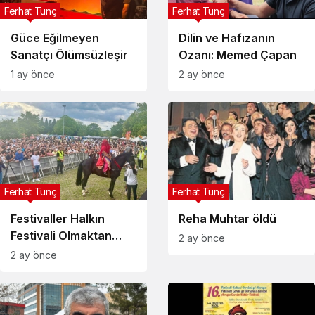
Ferhat Tunç
Ferhat Tunç
Güce Eğilmeyen
Dilin ve Hafızanın
Sanatçı Ölümsüzleşir
Ozanı: Memed Çapan
1 ay önce
2 ay önce
Ferhat Tunç
Ferhat Tunç
Festivaller Halkın
Reha Muhtar öldü
Festivali Olmaktan
2 ay önce
Çıkmasın
2 ay önce