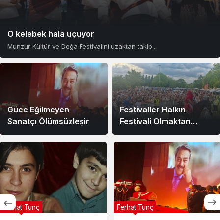
O kelebek hala uçuyor
Munzur Kültür ve Doğa Festivalini uzaktan takip...
Güce Eğilmeyen
Festivaller Halkın
Sanatçı Ölümsüzleşir
Festivali Olmaktan
Çıkmasın
Ferhat Tunç
Ferhat Tunç