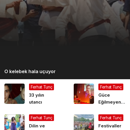
O kelebek hala uçuyor
Ferhat Tunç
Ferhat Tunç
33 yılın
Güce
utancı
Eğilmeyen
Sanatçı
Ölümsüzleşir
Ferhat Tunç
Ferhat Tunç
Dilin ve
Festivaller