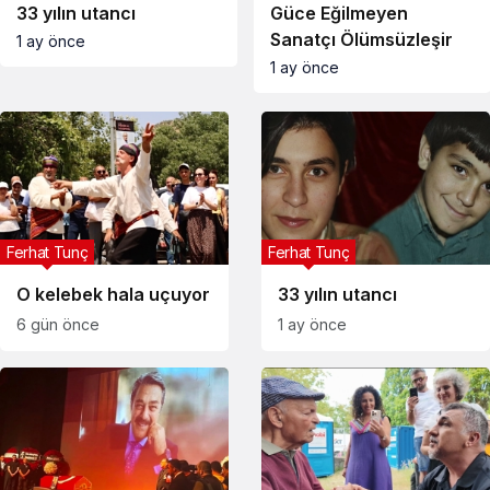
33 yılın utancı
Güce Eğilmeyen
Sanatçı Ölümsüzleşir
1 ay önce
1 ay önce
Ferhat Tunç
Ferhat Tunç
O kelebek hala uçuyor
33 yılın utancı
6 gün önce
1 ay önce