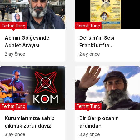
Ferhat Tunç
Ferhat Tunç
Acının Gölgesinde
Dersim’in Sesi
Adalet Arayışı
Frankfurt’ta
Yükseliyor
2 ay önce
2 ay önce
Ferhat Tunç
Ferhat Tunç
Kurumlarımıza sahip
Bir Garip ozanın
çıkmak zorundayız
ardından
3 ay önce
3 ay önce