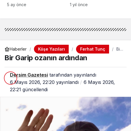
Geleceğe Taşımak
5 ay önce
1 yıl önce
Köşe Yazıları
Ferhat Tunç
Haberler
Bir
Gar
Bir Garip ozanın ardından
ip
oza
nın
ardı
Dersim Gazetesi
tarafından yayınlandı
nda
6 Mayıs 2026, 22:20
yayınlandı
6 Mayıs 2026,
n
22:21
güncellendi