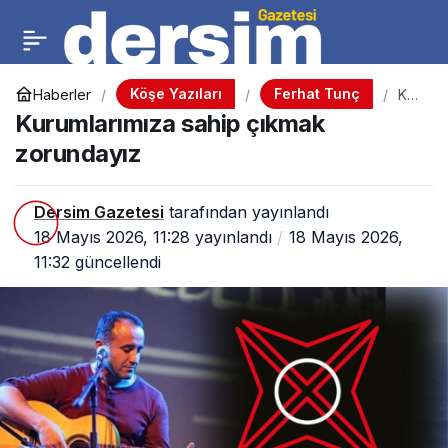
Köşe Yazıları
Ferhat Tunç
Haberler
Kur
uml
Kurumlarımıza sahip çıkmak
arı
mız
zorundayız
a
sah
ip
Dersim Gazetesi
tarafından yayınlandı
çık
ma
18 Mayıs 2026, 11:28
yayınlandı
18 Mayıs 2026,
k
11:32
güncellendi
zor
und
ayı
z