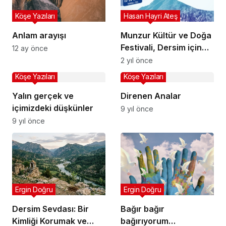
Köşe Yazıları
Hasan Hayri Ateş
Anlam arayışı
Munzur Kültür ve Doğa
Festivali, Dersim için
12 ay önce
neden önemli?
2 yıl önce
Köşe Yazıları
Köşe Yazıları
Yalın gerçek ve
Direnen Analar
içimizdeki düşkünler
9 yıl önce
9 yıl önce
Ergin Doğru
Ergin Doğru
Dersim Sevdası: Bir
Bağır bağır
Kimliği Korumak ve
bağırıyorum…