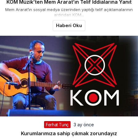
KOM Müzik’ten Mem Ararat’ın Telif İddialarına Yanıt
Mem Ararat’ın sosyal medya üzerinden yaptığı telif açıklamalarının
ardından KOM...
Haberi Oku
Ferhat Tunç
3 ay önce
Kurumlarımıza sahip çıkmak zorundayız