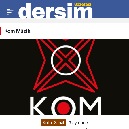
Kom Müzik
Kültür Sanat
3 ay önce