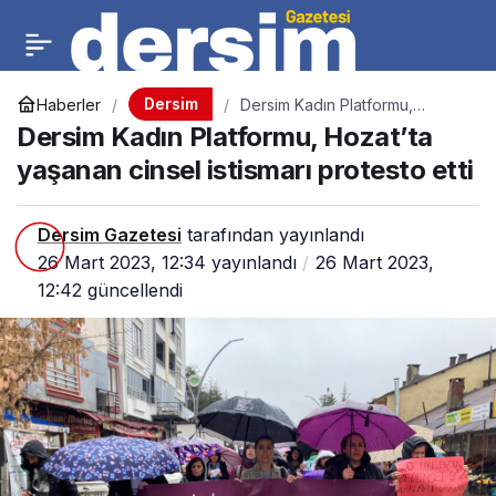
Dersim
Haberler
Dersim Kadın Platformu,
Hozat’ta yaşanan cinsel
Dersim Kadın Platformu, Hozat’ta
istismarı protesto etti
yaşanan cinsel istismarı protesto etti
Dersim Gazetesi
tarafından yayınlandı
26 Mart 2023, 12:34
yayınlandı
26 Mart 2023,
12:42
güncellendi