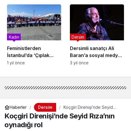
Ermenistanlı müzik
grubuna yasak:
Gerekçe Ermenistan
bayrağı açmaları
Kadın
Dersim
Feministlerden
Dersimli sanatçı Ali
İstanbul’da ‘Çıplak
Baran’a sosyal medya
Arama’ Protestosu:
cezası: Almanya’ya
1 yıl önce
3 yıl önce
“Cinsel İşkence Suçtur,
dönemiyor
Failler Yargılansın!”
Dersim
Haberler
Koçgiri Direnişi’nde Seyid
Rıza’nın oynadığı rol
Koçgiri Direnişi’nde Seyid Rıza’nın
oynadığı rol