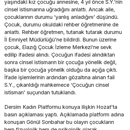
yaşındaki kız çocuğu annesine, 4 yıl önce S.Y.’nin
cinsel istismarına uğradığını anlattı. Ancak aile,
çocuklarının durumu ‘yanlış anladığını’ düşündü.
Çocuk, durumu okuldaki rehber öğretmenine de
anlattı. Rehber öğretmen, tutanak tutarak durumu
İl Emniyet Müdürlüğü’ne bildirdi. Bunun üzerine
çocuk, Elazığ Çocuk İzleme Merkezi’ne sevk
edilip ifadesi alındı. Çocuğun ifadesi alındıktan
sonra cinsel istismarın bir çocuğa yönelik değil,
başka bir çocuğa yönelik olduğu da açığa çıktı.
İfade işlemlerinin ardından gözaltına alınan fail
S.Y., çıkarıldığı mahkemece ‘Çocuğun cinsel
istismarı’ suçundan tutuklandı.
Dersim Kadın Platformu konuya ilişkin Hozat’ta
basın açıklaması yaptı. Açıklamada platform adına
konuşan Gönül Sonbahar bu olayın çocukların
hem fizyolojik hem de psikolojik olarak