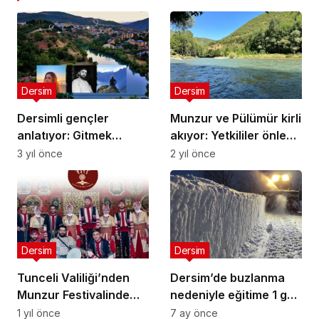
Dersim
Dersim
Dersimli gençler
Munzur ve Pülümür kirli
anlatıyor: Gitmek
akıyor: Yetkililer önlem
istiyoruz çünkü
almalı
3 yıl önce
2 yıl önce
umudumuz bitti
Dersim
Dersim
Tunceli Valiliği’nden
Dersim’de buzlanma
Munzur Festivalinde
nedeniyle eğitime 1 gün
sahne alacak
ara verildi
1 yıl önce
7 ay önce