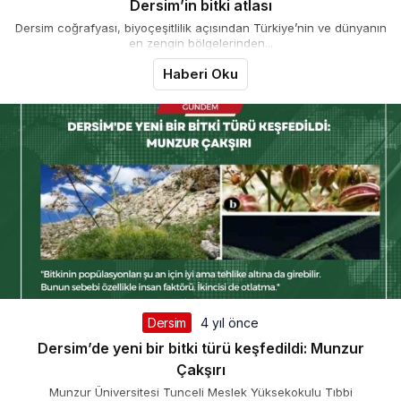
Dersim’in bitki atlası
Dersim coğrafyası, biyoçeşitlilik açısından Türkiye’nin ve dünyanın
en zengin bölgelerinden...
Haberi Oku
Dersim
4 yıl önce
Dersim’de yeni bir bitki türü keşfedildi: Munzur
Çakşırı
Munzur Üniversitesi Tunceli Meslek Yüksekokulu Tıbbi