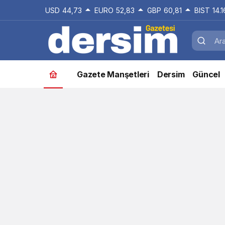
USD
44,73
EURO
52,83
GBP
60,81
BIST
14.
Gazete Manşetleri
Dersim
Güncel