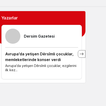
Sistem Modu
Sistem modunu seçin.
Yazarlar
Dersim Gazetesi
Avrupa’da yetişen Dêrsîmli çocuklar,
Kürecik A
memleketlerinde konser verdi
Günümüzde
ilçesi olan 
Avrupa’da yetişen Dêrsîmli çocuklar, ezgilerini
ilk kez...