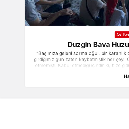
Asil Be
Duzgin Bava Huzur
“Başımıza geleni sorma oğul, bir karanlık
girdiğimiz gün zaten kaybetmiştik her şeyi. 
etmemişti. Kabul etmediği içindir ki, bize gid
Ha