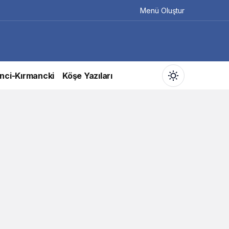
Menü Oluştur
nci-Kırmancki
Köşe Yazıları
Gündüz Modu
Gündüz modunu seçin.
Gece Modu
Gece modunu seçin.