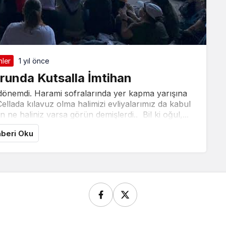
nler
1 yıl önce
unda Kutsalla İmtihan
 dönemdi. Harami sofralarında yer kapma yarışına
Cellada kılavuz olma halimizi evliyalarımız da kabul
in ne haliniz varsa görün demişlerdi.. Bil ki oğul,...
beri Oku