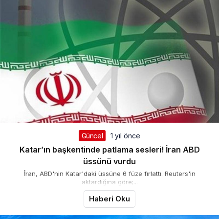
Güncel
1 yıl önce
Katar’ın başkentinde patlama sesleri! İran ABD
üssünü vurdu
İran, ABD'nin Katar'daki üssüne 6 füze fırlattı. Reuters'in
aktardığına göre;...
Haberi Oku