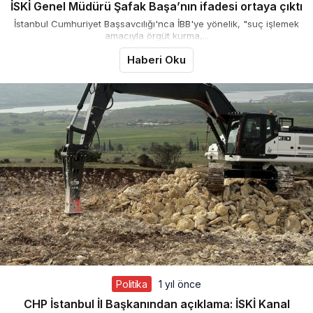
İSKİ Genel Müdürü Şafak Başa’nın ifadesi ortaya çıktı
İstanbul Cumhuriyet Başsavcılığı'nca İBB'ye yönelik, "suç işlemek
amacıyla örgüt kurma,...
Haberi Oku
Politika
1 yıl önce
CHP İstanbul İl Başkanından açıklama: İSKİ Kanal