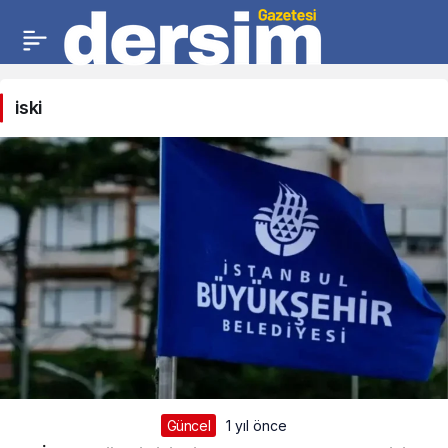
iski
Güncel
1 yıl önce