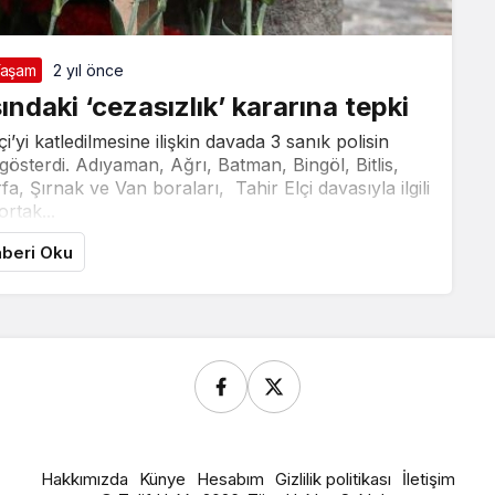
Yaşam
2 yıl önce
ındaki ‘cezasızlık’ kararına tepki
’yi katledilmesine ilişkin davada 3 sanık polisin
gösterdi. Adıyaman, Ağrı, Batman, Bingöl, Bitlis,
a, Şırnak ve Van boraları, Tahir Elçi davasıyla ilgili
ortak...
beri Oku
Hakkımızda
Künye
Hesabım
Gizlilik politikası
İletişim