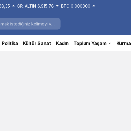
168,35
GR. ALTIN
6.915,78
BTC
0,000000
Politika
Kültür Sanat
Kadın
Toplum Yaşam
Kurma