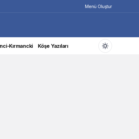
Menü Oluştur
nci-Kırmancki
Köşe Yazıları
Gündüz Modu
Gündüz modunu seçin.
Gece Modu
Gece modunu seçin.