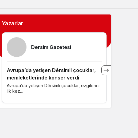
Sistem Modu
Sistem modunu seçin.
Yazarlar
Dersim Gazetesi
Avrupa’da yetişen Dêrsîmli çocuklar,
Kürecik A
memleketlerinde konser verdi
Günümüzde
ilçesi olan 
Avrupa’da yetişen Dêrsîmli çocuklar, ezgilerini
ilk kez...