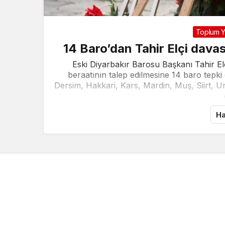
Toplum 
14 Baro’dan Tahir Elçi davas
Eski Diyarbakır Barosu Başkanı Tahir Elçi
beraatının talep edilmesine 14 baro tepki 
Dersim, Hakkari, Kars, Mardin, Muş, Siirt, Urf
Ha