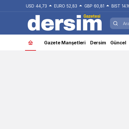
USD
44,73
EURO
52,83
GBP
60,81
BIST
14.
Gazete Manşetleri
Dersim
Güncel