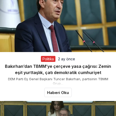
Politika
2 ay önce
Bakırhan’dan TBMM’ye çerçeve yasa çağrısı: Zemin
eşit yurttaşlık, çatı demokratik cumhuriyet
DEM Parti Eş Genel Başkanı Tuncer Bakırhan, partisinin TBMM
Grup...
Haberi Oku