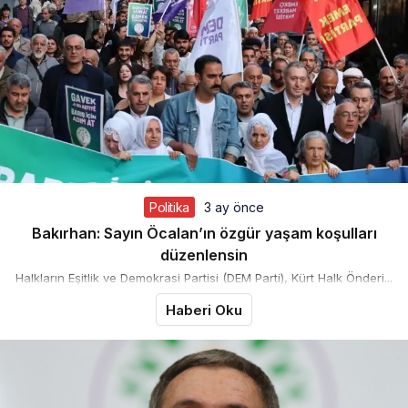
Politika
3 ay önce
Bakırhan: Sayın Öcalan’ın özgür yaşam koşulları
düzenlensin
Halkların Eşitlik ve Demokrasi Partisi (DEM Parti), Kürt Halk Önderi...
Haberi Oku