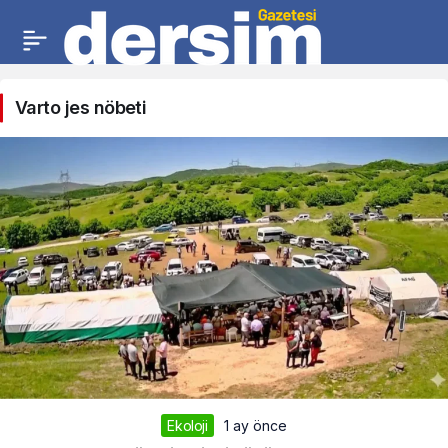
Varto jes nöbeti
Ekoloji
1 ay önce