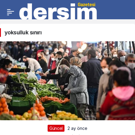
yoksulluk sınırı
Güncel
2 ay önce