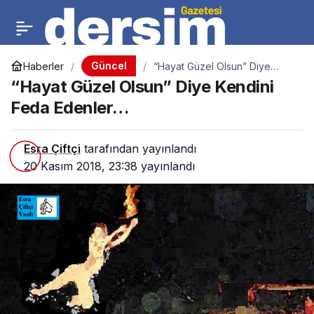
Güncel
Haberler
“Hayat Güzel Olsun” Diye
Kendini Feda Edenler…
“Hayat Güzel Olsun” Diye Kendini
Feda Edenler…
Esra Çiftçi
tarafından yayınlandı
20 Kasım 2018, 23:38
yayınlandı