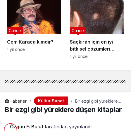
Güncel
Güncel
Cem Karaca kimdir?
Saçkıran için en iyi
bitkisel çözümleri
1 yıl önce
biliyor musunuz?
1 yıl önce
Kültür Sanat
Haberler
Bir ezgi gibi yüreklere
düşen kitaplar
Bir ezgi gibi yüreklere düşen kitaplar
Özgün E. Bulut
tarafından yayınlandı