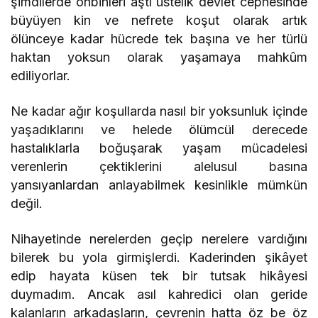
şimdilerde onbinleri aştı üstelik devlet cephesinde
büyüyen kin ve nefrete koşut olarak artık
ölünceye kadar hücrede tek başına ve her türlü
haktan yoksun olarak yaşamaya mahkûm
ediliyorlar.
Ne kadar ağır koşullarda nasıl bir yoksunluk içinde
yaşadıklarını ve helede ölümcül derecede
hastalıklarla boğuşarak yaşam mücadelesi
verenlerin çektiklerini alelusul basına
yansıyanlardan anlayabilmek kesinlikle mümkün
değil.
Nihayetinde nerelerden geçip nerelere vardığını
bilerek bu yola girmişlerdi. Kaderinden şikâyet
edip hayata küsen tek bir tutsak hikâyesi
duymadım. Ancak asıl kahredici olan geride
kalanların arkadaşların, çevrenin hatta öz be öz