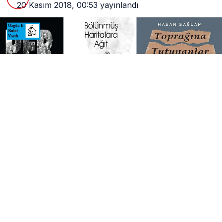
20 Kasım 2018, 00:53
yayınlandı
0
Paylaş
Beğen
Dersim’in, Dersim’deki yaşamın, inanç ve kültürel
yapısının her boyutuyla yazılması gerektiğine
inananlardanım. Ancak o zaman bu coğrafyayı
eksiksiz olarak anlamış oluruz. Hatırı sayılar