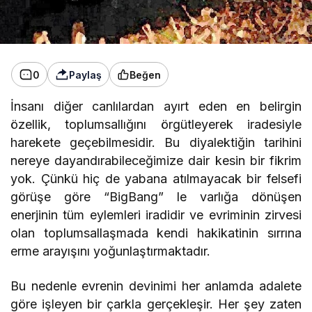
0
Paylaş
Beğen
İnsanı diğer canlılardan ayırt eden en belirgin
özellik, toplumsallığını örgütleyerek iradesiyle
harekete geçebilmesidir. Bu diyalektiğin tarihini
nereye dayandırabileceğimize dair kesin bir fikrim
yok. Çünkü hiç de yabana atılmayacak bir felsefi
görüşe göre “BigBang” le varlığa dönüşen
enerjinin tüm eylemleri iradidir ve evriminin zirvesi
olan toplumsallaşmada kendi hakikatinin sırrına
erme arayışını yoğunlaştırmaktadır.
Bu nedenle evrenin devinimi her anlamda adalete
göre işleyen bir çarkla gerçekleşir. Her şey zaten