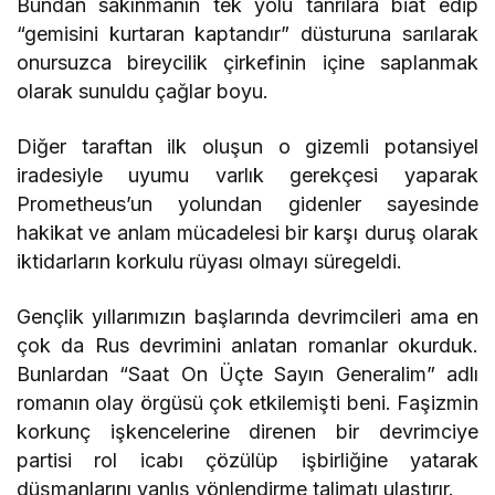
Bundan sakınmanın tek yolu tanrılara biat edip
“gemisini kurtaran kaptandır” düsturuna sarılarak
onursuzca bireycilik çirkefinin içine saplanmak
olarak sunuldu çağlar boyu.
Diğer taraftan ilk oluşun o gizemli potansiyel
iradesiyle uyumu varlık gerekçesi yaparak
Prometheus’un yolundan gidenler sayesinde
hakikat ve anlam mücadelesi bir karşı duruş olarak
iktidarların korkulu rüyası olmayı süregeldi.
Gençlik yıllarımızın başlarında devrimcileri ama en
çok da Rus devrimini anlatan romanlar okurduk.
Bunlardan “Saat On Üçte Sayın Generalim” adlı
romanın olay örgüsü çok etkilemişti beni. Faşizmin
korkunç işkencelerine direnen bir devrimciye
partisi rol icabı çözülüp işbirliğine yatarak
düşmanlarını yanlış yönlendirme talimatı ulaştırır.