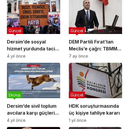
Güncel
Güncel
Dersim’de sosyal
DEM Partili Fırat’tan
hizmet yurdunda taciz
Meclis’e çağrı: TBMM
iddiası
heyeti Suriye’de
4 yıl önce
7 ay önce
Alevilerin hedef alındığı
bölgelerde inceleme
yapsın
Ekoloji
Güncel
Dersim’de sivil toplum
HDK soruşturmasında
avcılara karşı güçlerini
üç kişiye tahliye kararı
birleştirdi
4 yıl önce
1 yıl önce