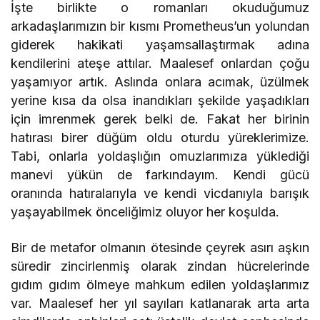
İşte birlikte o romanları okuduğumuz
arkadaşlarımızın bir kısmı Prometheus’un yolundan
giderek hakikati yaşamsallaştırmak adına
kendilerini ateşe attılar. Maalesef onlardan çoğu
yaşamıyor artık. Aslında onlara acımak, üzülmek
yerine kısa da olsa inandıkları şekilde yaşadıkları
için imrenmek gerek belki de. Fakat her birinin
hatırası birer düğüm oldu oturdu yüreklerimize.
Tabi, onlarla yoldaşlığın omuzlarımıza yüklediği
manevi yükün de farkındayım. Kendi gücü
oranında hatıralarıyla ve kendi vicdanıyla barışık
yaşayabilmek önceliğimiz oluyor her koşulda.
Bir de metafor olmanın ötesinde çeyrek asırı aşkın
süredir zincirlenmiş olarak zindan hücrelerinde
gıdım gıdım ölmeye mahkum edilen yoldaşlarımız
var. Maalesef her yıl sayıları katlanarak arta arta