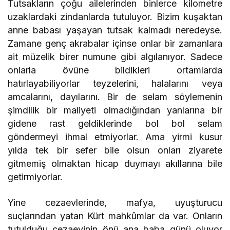
Tutsakların çoğu ailelerinden binlerce kilometre
uzaklardaki zindanlarda tutuluyor. Bizim kuşaktan
anne babası yaşayan tutsak kalmadı neredeyse.
Zamane genç akrabalar içinse onlar bir zamanlara
ait müzelik birer numune gibi algılanıyor. Sadece
onlarla övüne bildikleri ortamlarda
hatırlayabiliyorlar teyzelerini, halalarını veya
amcalarını, dayılarını. Bir de selam söylemenin
şimdilik bir maliyeti olmadığından yanlarına bir
gidene rast geldiklerinde bol bol selam
göndermeyi ihmal etmiyorlar. Ama yirmi kusur
yılda tek bir sefer bile olsun onları ziyarete
gitmemiş olmaktan hicap duymayı akıllarına bile
getirmiyorlar.
Yine cezaevlerinde, mafya, uyuşturucu
suçlarından yatan Kürt mahkûmlar da var. Onların
tutulduğu cezaevinin önü ana baba günü oluyor