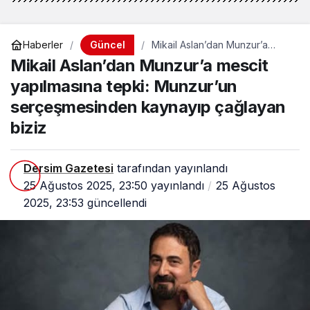
Güncel
Haberler
Mikail Aslan’dan Munzur’a
mescit yapılmasına tepki:
Mikail Aslan’dan Munzur’a mescit
Munzur’un serçeşmesinden
kaynayıp çağlayan biziz
yapılmasına tepki: Munzur’un
serçeşmesinden kaynayıp çağlayan
biziz
Dersim Gazetesi
tarafından yayınlandı
25 Ağustos 2025, 23:50
yayınlandı
25 Ağustos
2025, 23:53
güncellendi