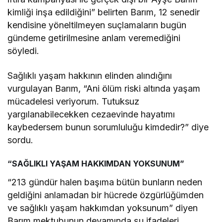
kimliği inşa edildiğini” belirten
Barım, 12 senedir
kendisine y
öneltilmeyen suçlamalar
ın bug
ün
gündeme getirilmesine anlam veremedi
ğini
s
öyledi.
Sa
ğlıklı yaşam hakkının elinden alındığını
vurgulayan Barım, “A
ni
ölüm riski alt
ında yaşam
m
ücadelesi veriyorum.
Tutuksuz
yargılanabilecekken cezaevinde hayatımı
kaybedersem bunun sorumluluğu kimdedir?” diye
sordu.
“SAĞLIKLI YAŞAM HAKKIMDAN YOKSUNUM”
“
213 g
ündür halen ba
şıma b
ütün bunlar
ın neden
geldiğini anlamadan bir h
ücrede özgürlü
ğ
ümden
ve sa
ğlıklı yaşam hakkımdan yoksunum” diyen
Barım mektubunun devamında şu ifadeleri