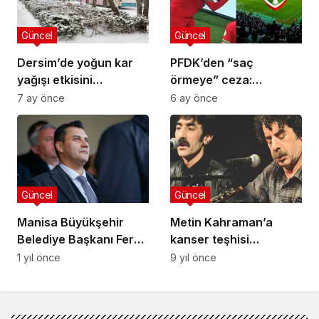
Güncel
Güncel
Dersim’de yoğun kar
PFDK’den “saç
yağışı etkisini
örmeye” ceza:
sürdürüyor
Amedspor’a 600 bin
7 ay önce
6 ay önce
TL, Çekdar Orhan’a 5
maç men
Güncel
Güncel
Manisa Büyükşehir
Metin Kahraman’a
Belediye Başkanı Ferdi
kanser teşhisi…
Zeyrek hastaneye
1 yıl önce
9 yıl önce
kaldırıldı