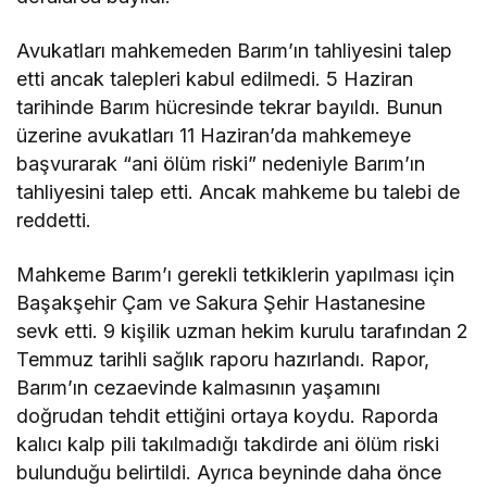
Avukatları mahkemeden Barım’ın tahliyesini talep
etti ancak talepleri kabul edilmedi. 5 Haziran
tarihinde Barım h
ücresinde tekrar bay
ıldı. Bunun
üzerine avukatlar
ı 11 Haziran’da mahkemeye
başvurarak “ani
ölüm riski” nedeniyle Bar
ım’ın
tahliyesini talep etti. Ancak mahkeme bu talebi de
reddetti.
Mahkeme Barım’ı gerekli tetkiklerin yapılması i
çin
Ba
şakşehir
Çam ve Sakura
Şehir Hastanesine
sevk etti. 9 kişilik uzman hekim kurulu tarafından 2
Temmuz tarihli sağlık raporu hazırlandı. Rapor,
Barım’ın cezaevinde kalmasının yaşamını
doğrudan tehdit ettiğini ortaya koydu. Raporda
kalıcı kalp pili takılmadığı takdirde ani
ölüm riski
bulundu
ğu belirtildi. Ayrıca beyninde daha
önce