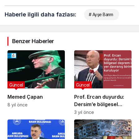
Haberle ilgili daha fazlası:
# Ayşe Barım
Benzer Haberler
Güncel
Güncel
Memed Çapan
Prof. Ercan duyurdu:
Dersim’e bölgesel
8 yıl önce
deprem ile yer
3 yıl önce
davranış birimi
kuruluyor