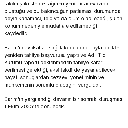
tak
ılmış iki stente rağmen yeni bir anevrizma
oluştuğu ve bu baloncuğun patlaması durumunda
beyin kanaması, fel
ç ya da ölüm olabilece
ği, şu an
konum nedeniyle m
üdahale edilemedi
ği
kaydedildi.
Barım’ın avukatları sağlık kurulu raporuyla birlikte
yeniden tahliye başvurusu yaptı ve Adli Tıp
Kurumu raporu beklenmeden tahliye kararı
verilmesi gerektiği, aksi takdirde yaşanabilecek
hayati sonu
çlardan cezaevi yönetiminin ve
mahkemenin sorumlu olaca
ğını vurguladı.
Barım’ın yargılandığı davanın bir sonraki duruşması
1 Ekim 2025’te g
örülecek.