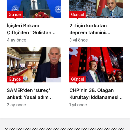
Güncel
Güncel
İçişleri Bakanı
2 il için korkutan
Çiftçi’den “Gülistan
deprem tahmini:
Doku dosyası”
Deprem şehrin yüzde
4 ay önce
3 yıl önce
açıklaması: Tek
60-70’ini bırakmaz
hedefimiz somut
gerçeğin ortaya
çıkarılması
Güncel
Güncel
SAMER’den ‘süreç’
CHP’nin 38. Olağan
anketi: Yasal adım
Kurultayı iddianamesi,
beklentisi yüksek
nöbetçi ağır ceza
2 ay önce
1 yıl önce
mahkemesine
gönderildi