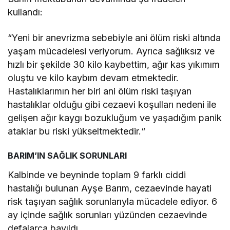
kullandı:
“Y
eni bir anevrizma sebebiyle ani
ölüm riski alt
ında
yaşam m
ücadelesi veriyorum. Ayr
ıca sağlıksız ve
hızlı bir şekilde 30 kilo kaybettim, ağır kas yıkımım
oluştu ve kilo kaybım devam etmektedir.
Hastalıklarımın her biri ani
ölüm riski ta
şıyan
hastalıklar olduğu gibi cezaevi koşulları nedeni ile
gelişen ağır kaygı bozukluğum ve yaşadığım panik
ataklar bu riski y
ükseltmektedir.
“
BARIM’IN SAĞLIK SORUNLARI
Kalbinde ve beyninde toplam 9 farklı ciddi
hastalığı bulunan Ayşe Barım, cezaevinde hayati
risk taşıyan sağlık sorunlarıyla m
ücadele ediyor. 6
ay içinde sa
ğlık sorunları y
üzünden cezaevinde
defalarca bay
ıldı.