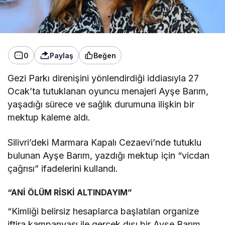
0
Paylaş
Beğen
Gezi Parkı direnişini y
önlendirdi
ği iddiasıyla 27
Ocak’ta tutuklanan oyuncu menajeri Ayşe Barım,
yaşadığı s
ürece ve sa
ğlık durumuna ilişkin bir
mektup kaleme aldı.
Silivri’deki Marmara Kapalı Cezaevi’nde tutuklu
bulunan Ayşe Barım, yazdığı mektup i
çin “vicdan
ça
ğrısı” ifadelerini kullandı.
“ANİ ÖLÜM RİSKİ ALTINDAYIM”
“Kimliği belirsiz hesaplarca başlatılan organize
iftira kampanyası ile ger
çek d
ışı bir Ayşe Barım