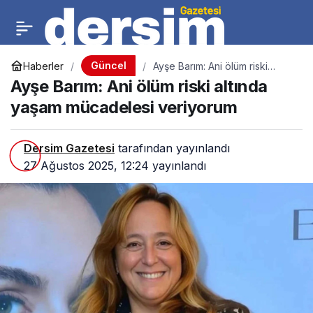
Güncel
Haberler
Ayşe Barım: Ani ölüm riski
altında yaşam mücadelesi
Ayşe Barım: Ani ölüm riski altında
veriyorum
yaşam mücadelesi veriyorum
Dersim Gazetesi
tarafından yayınlandı
27 Ağustos 2025, 12:24
yayınlandı