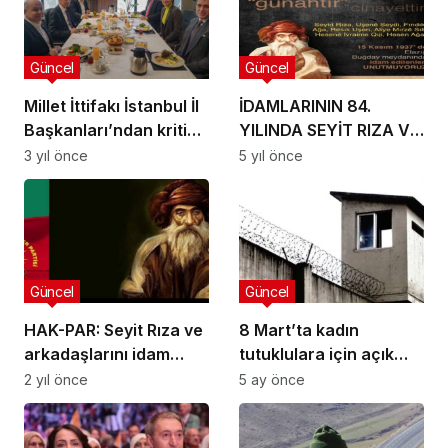
Güncel
Güncel
Millet İttifakı İstanbul İl
İDAMLARININ 84.
Başkanları’ndan kritik
YILINDA SEYİT RIZA VE
toplantı!
ARKADAŞLARINI
3 yıl önce
5 yıl önce
SAYGIYLA ANIYORUZ
Güncel
Güncel
HAK-PAR: Seyit Rıza ve
8 Mart’ta kadın
arkadaşlarını idam
tutuklulara için açık
edilişlerinin 87. yıl
görüş izni
2 yıl önce
5 ay önce
dönümünde, saygıyla
anıyoruz