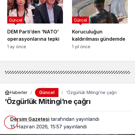
Güncel
Güncel
DEM Parti’den ‘NATO’
Koruculuğun
operasyonlarına tepki
kaldırılması gündemde
1 ay önce
1 yıl önce
Güncel
Haberler
‘Özgürlük Mitingi’ne çağrı
‘Özgürlük Mitingi’ne çağrı
Dersim Gazetesi
tarafından yayınlandı
15 Haziran 2026, 15:57
yayınlandı