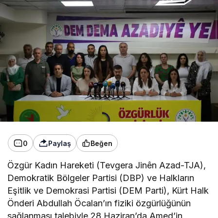
0
Paylaş
Beğen
Özgür Kadın Hareketi (Tevgera Jinên Azad-TJA),
Demokratik Bölgeler Partisi (DBP) ve Halkların
Eşitlik ve Demokrasi Partisi (DEM Parti), Kürt Halk
Önderi Abdullah Öcalan’ın fiziki özgürlüğünün
sağlanması talebiyle 28 Haziran’da Amed’in