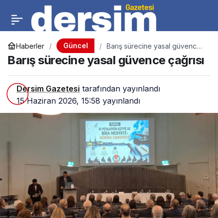
Güncel
Haberler
Barış sürecine yasal güvence
çağrısı
Barış sürecine yasal güvence çağrısı
Dersim Gazetesi
tarafından yayınlandı
15 Haziran 2026, 15:58
yayınlandı