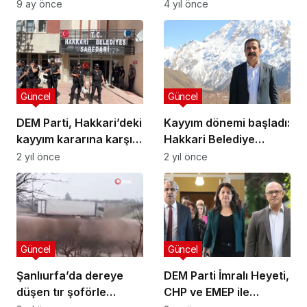
tepki: Kürt meselesi
affetmedik
9 ay önce
4 yıl önce
SEGBİS’e indirgenemez
Güncel
Güncel
DEM Parti, Hakkari’deki
Kayyım dönemi başladı:
kayyım kararına karşı
Hakkari Belediye
bütün belediyeler
Başkanı Akış gözaltına
2 yıl önce
2 yıl önce
önünde nöbet eylemi
alınarak görevden
başlatıyor
uzaklaştırıldı
Güncel
Güncel
Şanlıurfa’da dereye
DEM Parti İmralı Heyeti,
düşen tır şoförle
CHP ve EMEP ile