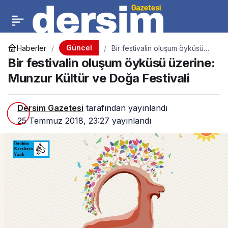
Güncel
Haberler
Bir festivalin oluşum öyküsü
üzerine: Munzur Kültür ve
Bir festivalin oluşum öyküsü üzerine:
Doğa Festivali
Munzur Kültür ve Doğa Festivali
Dersim Gazetesi
tarafından yayınlandı
25 Temmuz 2018, 23:27
yayınlandı