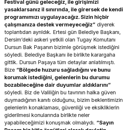
Festival günü geleceğiz, ile girişimizi
yasaklarsanız il sınırında, ile girersek de kendi
programımızı uygulayacağız. Sizin hiçbir
çalışmanıza destek vermeyeceğiz”
diyerek
toplantıdan ayrıldık. Ertesi gün Belediye Başkanı,
Dersim’deki askeri yetkili olan Tugay Komutanı
Dursun Bak Paşanın bizimle görüşmek istediğini
söyledi. Belediye Başkanı ile birlikte karargaha
gittik. Dursun Paşaya tüm detaylar anlatılmıştı.
Bize
“Bölgede huzuru sağladığını ve bunu
korumak istediğini, gelenlerin bu durumu
bozabileceğine dair duyumlar aldıklarını”
söyledi. Biz de Valiliğin bu tavrının halka güven
duymadığının kanıtı olduğunu, bizim beklentimizin
gelenlerin konaklaması, güvenliği ve eksikliklerin
giderilmesi konularında birlikte neler
yapabileceğimizi konuşmak olmalıydı.
“Sayın