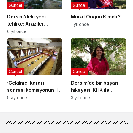
Güncel
Güncel
Dersim’deki yeni
Murat Ongun Kimdir?
tehlike: Araziler
1 yıl önce
şirketlere tahsis
6 yıl önce
ediliyor
Güncel
Güncel
‘Çekilme’ kararı
Dersim’de bir başarı
sonrası komisyonun ilk
hikayesi: KHK ile
toplantısı bugün
öğretmenlikten atıldı,
9 ay önce
3 yıl önce
Hemgen Bal’ı yarattı