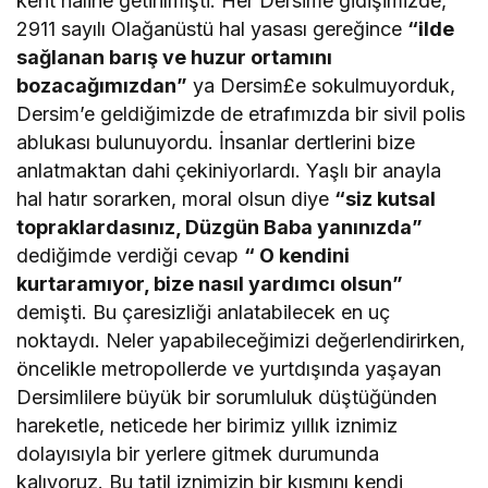
kent haline getirilmişti. Her Dersime gidişimizde,
2911 sayılı Olağanüstü hal yasası gereğince
“ilde
sağlanan barış ve huzur ortamını
bozacağımızdan”
ya Dersim£e sokulmuyorduk,
Dersim’e geldiğimizde de etrafımızda bir sivil polis
ablukası bulunuyordu. İnsanlar dertlerini bize
anlatmaktan dahi çekiniyorlardı. Yaşlı bir anayla
hal hatır sorarken, moral olsun diye
“siz kutsal
topraklardasınız, Düzgün Baba yanınızda”
dediğimde verdiği cevap
“ O kendini
kurtaramıyor, bize nasıl yardımcı olsun”
demişti. Bu çaresizliği anlatabilecek en uç
noktaydı. Neler yapabileceğimizi değerlendirirken,
öncelikle metropollerde ve yurtdışında yaşayan
Dersimlilere büyük bir sorumluluk düştüğünden
hareketle, neticede her birimiz yıllık iznimiz
dolayısıyla bir yerlere gitmek durumunda
kalıyoruz. Bu tatil iznimizin bir kısmını kendi