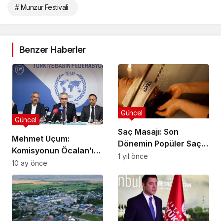
# Munzur Festivali
Benzer Haberler
Güncel
Güncel
Saç Masajı: Son
Mehmet Uçum:
Dönemin Popüler Saç
Komisyonun Öcalan’ı
Bakım Trendi ve
1 yıl önce
dinlemesini makul
10 ay önce
Faydaları
karşılarım