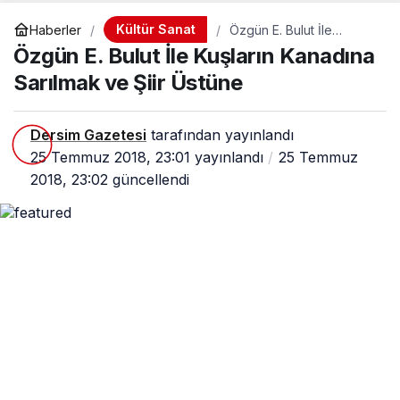
Kültür Sanat
Haberler
Özgün E. Bulut İle
Kuşların Kanadına
Özgün E. Bulut İle Kuşların Kanadına
Sarılmak ve Şiir Üstüne
Sarılmak ve Şiir Üstüne
Dersim Gazetesi
tarafından yayınlandı
25 Temmuz 2018, 23:01
yayınlandı
25 Temmuz
2018, 23:02
güncellendi
0
Paylaş
Beğen
Şiirlerimde umutsuz insanların sesiyim. Daha
doğrusu şiirlerimde onlara umutsuz
olmadıklarını, yan yana yürüdüğümüzü
söylüyorum.