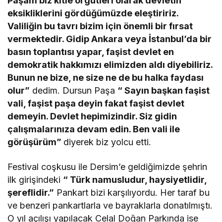
Paşam biz kitle örgütleri olarak devletin
eksikliklerini gördüğümüzde eleştiririz.
Valiliğin bu tavrı bizim için önemli bir fırsat
vermektedir. Gidip Ankara veya İstanbul’da bir
basın toplantısı yapar, faşist devlet en
demokratik hakkımızı elimizden aldı diyebiliriz.
Bunun ne bize, ne size ne de bu halka faydası
olur”
dedim. Dursun Paşa
“ Sayın başkan faşist
vali, faşist paşa deyin fakat faşist devlet
demeyin. Devlet hepimizindir. Siz gidin
çalışmalarınıza devam edin. Ben vali ile
görüşürüm”
diyerek biz yolcu etti.
Festival coşkusu ile Dersim’e geldiğimizde şehrin
ilk girişindeki
“ Türk namusludur, haysiyetlidir,
şereflidir.”
Pankart bizi karşılıyordu. Her taraf bu
ve benzeri pankartlarla ve bayraklarla donatılmıştı.
O yıl açılışı yapılacak Celal Doğan Parkında ise