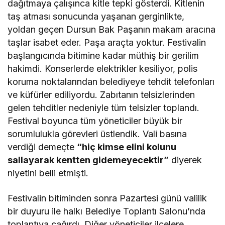
dağıtmaya çalışınca kitle tepki gösterdi. Kitlenin
taş atması sonucunda yaşanan gerginlikte,
yoldan geçen Dursun Bak Paşanın makam aracına
taşlar isabet eder. Paşa araçta yoktur. Festivalin
başlangıcında bitimine kadar müthiş bir gerilim
hakimdi. Konserlerde elektrikler kesiliyor, polis
koruma noktalarından belediyeye tehdit telefonları
ve küfürler ediliyordu. Zabıtanın telsizlerinden
gelen tehditler nedeniyle tüm telsizler toplandı.
Festival boyunca tüm yöneticiler büyük bir
sorumlulukla görevleri üstlendik. Vali basına
verdiği demeçte
“hiç kimse elini kolunu
sallayarak kentten gidemeyecektir”
diyerek
niyetini belli etmişti.
Festivalin bitiminden sonra Pazartesi günü valilik
bir duyuru ile halkı Belediye Toplantı Salonu’nda
toplantıya çağırdı. Diğer yöneticiler ilçelere