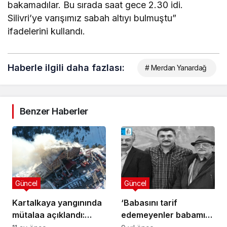
bakamadılar. Bu sırada saat gece 2.30 idi.
Silivri’ye varışımız sabah altıyı bulmuştu”
ifadelerini kullandı.
Haberle ilgili daha fazlası:
# Merdan Yanardağ
Benzer Haberler
Güncel
Güncel
Kartalkaya yangınında
‘Babasını tarif
mütalaa açıklandı:
edemeyenler babamı
Olası kastla
tarif ediyor’