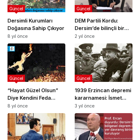
Güncel
Güncel
Dersimli Kurumları
DEM Partili Kordu:
Doğasına Sahip Çıkıyor
Dersim’de bilinçli bir
şekilde ekolojik yıkım
8 yıl önce
2 yıl önce
politikası uygulanmaya
devam ediliyor
Güncel
Güncel
“Hayat Güzel Olsun”
1939 Erzincan depremi
Diye Kendini Feda
kararnamesi: İsmet
Edenler…
İnönü imzaladı ama
8 yıl önce
3 yıl önce
şehir taşınmadı