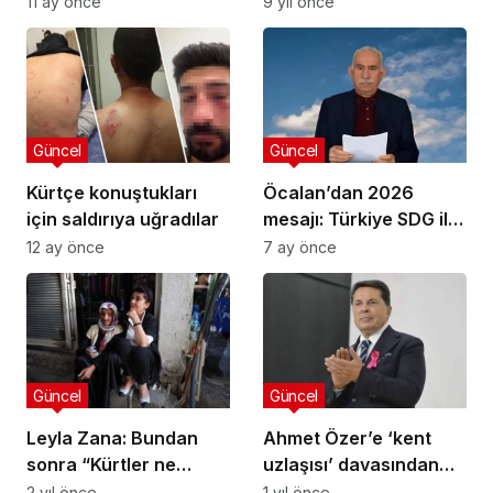
11 ay önce
9 yıl önce
öldürmekten ceza
isteniyor
Güncel
Güncel
Kürtçe konuştukları
Öcalan’dan 2026
için saldırıya uğradılar
mesajı: Türkiye SDG ile
Şam yönetimi arasında
12 ay önce
7 ay önce
kolaylaştırıcı, yapıcı ve
diyaloga açık bir rol
üstlenmelidir
Güncel
Güncel
Leyla Zana: Bundan
Ahmet Özer’e ‘kent
sonra “Kürtler ne
uzlaşısı’ davasından
istiyor” diye sormayın
tahliye kararı
2 yıl önce
1 yıl önce