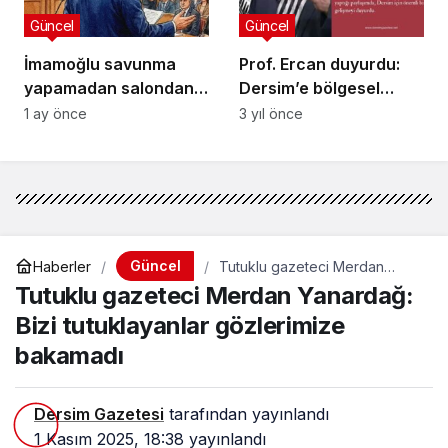
Güncel
Güncel
İmamoğlu savunma
Prof. Ercan duyurdu:
yapamadan salondan
Dersim’e bölgesel
çıkarıldı: Benim
deprem ile yer
1 ay önce
3 yıl önce
yargılayacaklarım
davranış birimi
yargıyı yönetmeye
kuruluyor
çalışıyor
Güncel
Haberler
Tutuklu gazeteci Merdan
Yanardağ: Bizi tutuklayanlar
Tutuklu gazeteci Merdan Yanardağ:
gözlerimize bakamadı
Bizi tutuklayanlar gözlerimize
bakamadı
Dersim Gazetesi
tarafından yayınlandı
1 Kasım 2025, 18:38
yayınlandı