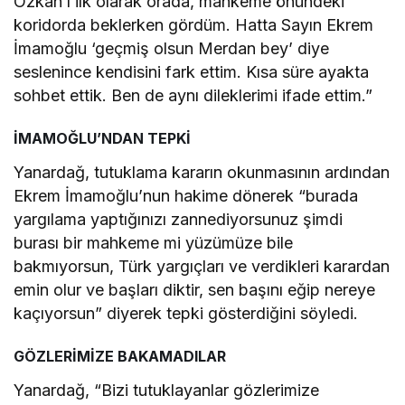
Özkan’ı ilk olarak orada, mahkeme önündeki
koridorda beklerken gördüm. Hatta Sayın Ekrem
İmamoğlu ‘geçmiş olsun Merdan bey’ diye
seslenince kendisini fark ettim. Kısa süre ayakta
sohbet ettik. Ben de aynı dileklerimi ifade ettim.”
İMAMOĞLU’NDAN TEPKİ
Yanardağ, tutuklama kararın okunmasının ardından
Ekrem İmamoğlu’nun hakime dönerek “burada
yargılama yaptığınızı zannediyorsunuz şimdi
burası bir mahkeme mi yüzümüze bile
bakmıyorsun, Türk yargıçları ve verdikleri karardan
emin olur ve başları diktir, sen başını eğip nereye
kaçıyorsun” diyerek tepki gösterdiğini söyledi.
GÖZLERİMİZE BAKAMADILAR
Yanardağ, “Bizi tutuklayanlar gözlerimize