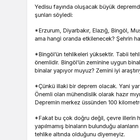
Yedisu fayında oluşacak büyük depremde 
şunları söyledi:
*Erzurum, Diyarbakır, Elazığ, Bingöl, Muş
ama hangi oranda etkilenecek? Şehrin haz
*Bingöl’ün tehlikeleri yüksektir. Tabii te
önemlidir. Bingöl’ün zeminine uygun bin
binalar yapıyor muyuz? Zemini iyi araştı
*Çünkü illaki bir deprem olacak. Yani yarın 
Önemli olan mühendislik olarak hazır mıyı
Depremin merkez üssünden 100 kilometre c
*Fakat bu çok doğru değil, çevre illerin 
yapılmamış binaların bulunduğu alanların h
tehlike altında olduğunu diyemeyiz.