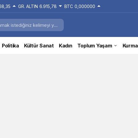
168,35
GR. ALTIN
6.915,78
BTC
0,000000
Politika
Kültür Sanat
Kadın
Toplum Yaşam
Kurma