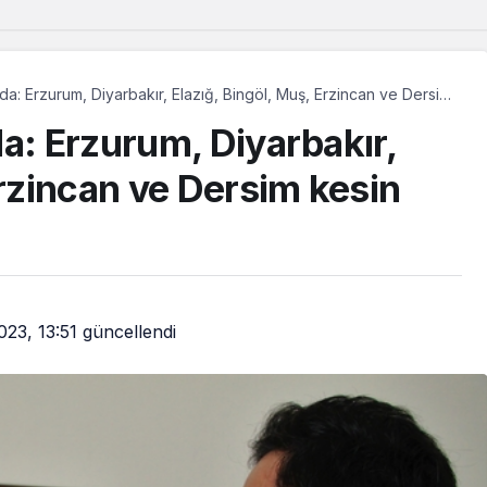
da: Erzurum, Diyarbakır, Elazığ, Bingöl, Muş, Erzincan ve Dersim
a: Erzurum, Diyarbakır,
Erzincan ve Dersim kesin
023, 13:51
güncellendi
Güncel
ının
Görüşmeler başladı:
çin
Çerçeve yasa bugün