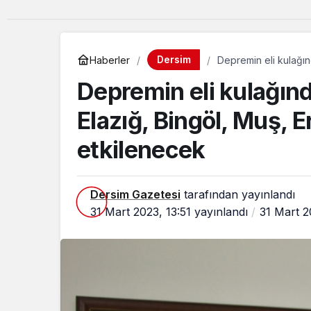
Dersim
Haberler
Depremin eli kulağın
kesin etkilenecek
Depremin eli kulağınd
Elazığ, Bingöl, Muş, 
etkilenecek
Dersim Gazetesi
tarafından yayınlandı
31 Mart 2023, 13:51
yayınlandı
31 Mart 2
Güncel
Musa Anter davas
yeniden açılması i