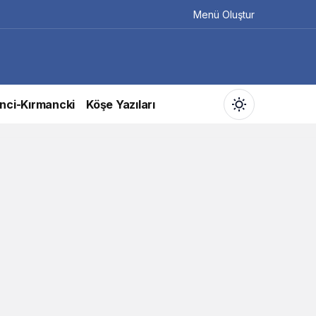
Menü Oluştur
nci-Kırmancki
Köşe Yazıları
Gündüz Modu
Gündüz modunu seçin.
Gece Modu
Gece modunu seçin.