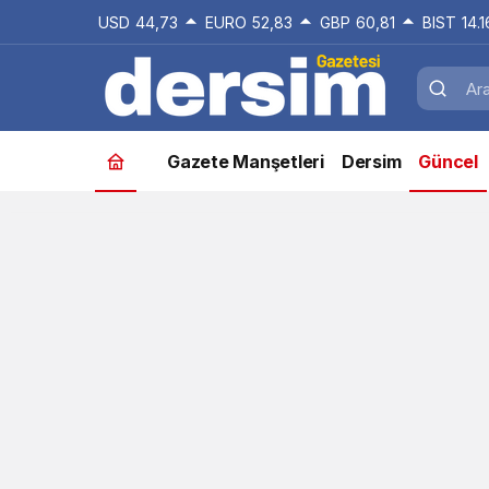
USD
44,73
EURO
52,83
GBP
60,81
BIST
14.
Gazete Manşetleri
Dersim
Güncel