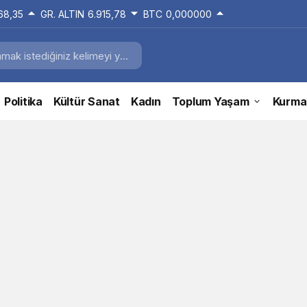
168,35
GR. ALTIN
6.915,78
BTC
0,000000
Politika
Kültür Sanat
Kadın
Toplum Yaşam
Kurma