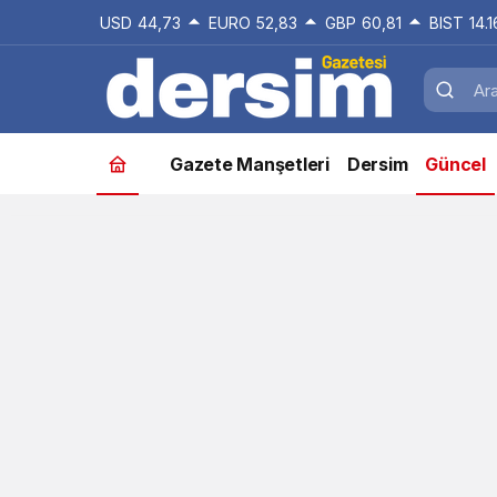
USD
44,73
EURO
52,83
GBP
60,81
BIST
14.
Gazete Manşetleri
Dersim
Güncel