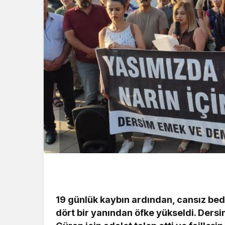
19 günlük kaybın ardından, cansız be
dört bir yanından öfke yükseldi. Ders