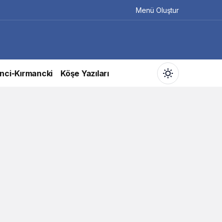
Menü Oluştur
nci-Kırmancki
Köşe Yazıları
Gündüz Modu
Gündüz modunu seçin.
Gece Modu
Gece modunu seçin.