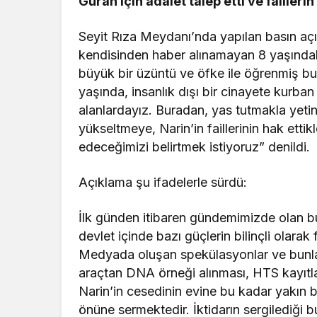
Güran için adalet talep etti ve failler
Seyit Rıza Meydanı’nda yapılan basın aç
kendisinden haber alınamayan 8 yaşında
büyük bir üzüntü ve öfke ile öğrenmiş b
yaşında, insanlık dışı bir cinayete kurban
alanlardayız. Buradan, yas tutmakla yeti
yükseltmeye, Narin’in faillerinin hak ett
edeceğimizi belirtmek istiyoruz” denildi.
Açıklama şu ifadelerle sürdü:
İlk günden itibaren gündemimizde olan bu 
devlet içinde bazı güçlerin bilinçli olarak
Medyada oluşan spekülasyonlar ve bunla
araçtan DNA örneği alınması, HTS kayıtl
Narin’in cesedinin evine bu kadar yakın 
önüne sermektedir. İktidarın sergilediği b