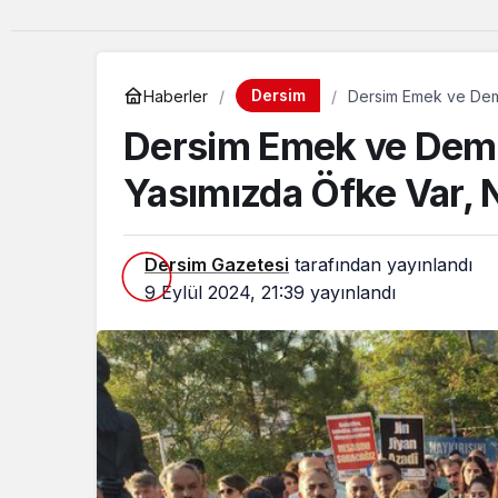
Dersim
Haberler
Dersim Emek ve Demo
İstiyoruz!
Dersim Emek ve Demo
Yasımızda Öfke Var, Na
Dersim Gazetesi
tarafından yayınlandı
9 Eylül 2024, 21:39
yayınlandı