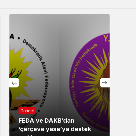
Sistem Modu
Sistem modunu seçin.
Güncel
Güncel
FEDA ve DAKB’dan
‘çerçeve yasa’ya destek
Almanya’