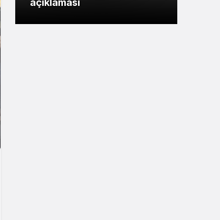
açıklaması
çağrısı