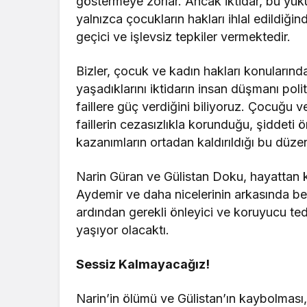
göstermeye zorlar. Ancak iktidar, bu yük
yalnızca çocukların hakları ihlal edildiği
geçici ve işlevsiz tepkiler vermektedir.
Bizler, çocuk ve kadın hakları konularında
yaşadıklarını iktidarın insan düşmanı poli
faillere güç verdiğini biliyoruz. Çocuğu
faillerin cezasızlıkla korunduğu, şiddeti 
kazanımların ortadan kaldırıldığı bu düz
Narin Güran ve Gülistan Doku, hayattan k
Aydemir ve daha nicelerinin arkasında be
ardından gerekli önleyici ve koruyucu ted
yaşıyor olacaktı.
Sessiz Kalmayacağız!
Narin’in ölümü ve Gülistan’ın kaybolması