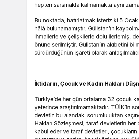
hepten sarsmakla kalmamakta aynı zamand
Bu noktada, hatırlatmak isteriz ki 5 Oca
hâlâ bulunamamıştır. Gülistan’ın kaybolmas
ihmallerle ve çelişkilerle dolu ilerlemiş, d
önüne serilmiştir. Gülistan’ın akıbetini bi
sürdürdüğünün işareti olarak anlaşılmalıdı
İktidarın, Çocuk ve Kadın Hakları Düşm
Türkiye’de her gün ortalama 32 çocuk ka
yeterince araştırılmamaktadır. TÜİK’in so
devletin bu alandaki sorumluluktan kaçınd
Hakları Sözleşmesi, taraf devletlerin h
kabul eder ve taraf devletleri, çocukları