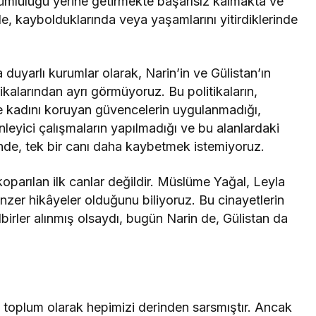
ümlülüğü yerine getirmekte başarısız kalmakta ve
nde, kaybolduklarında veya yaşamlarını yitirdiklerinde
 duyarlı kurumlar olarak, Narin’in ve Gülistan’ın
tikalarından ayrı görmüyoruz. Bu politikaların,
 ve kadını koruyan güvencelerin uygulanmadığı,
önleyici çalışmaların yapılmadığı ve bu alanlardaki
ende, tek bir canı daha kaybetmek istemiyoruz.
oparılan ilk canlar değildir. Müslüme Yağal, Leyla
nzer hikâyeler olduğunu biliyoruz. Bu cinayetlerin
birler alınmış olsaydı, bugün Narin de, Gülistan da
, toplum olarak hepimizi derinden sarsmıştır. Ancak