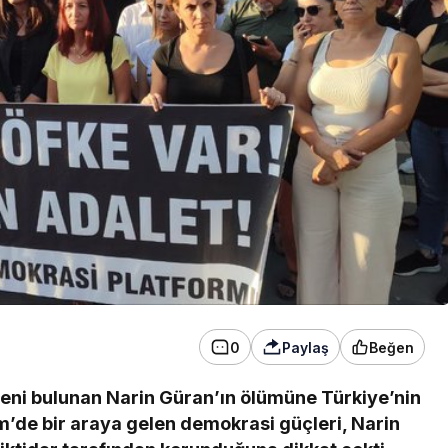
Komisyonu’ndan geçti
0
Paylaş
Beğen
deni bulunan Narin Güran’ın ölümüne Türkiye’nin
im’de bir araya gelen demokrasi güçleri, Narin