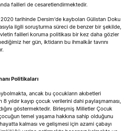
a failleri de cesaretlendirmektedir.
k 2020 tarihinde Dersim’de kaybolan Gülistan Doku
ıyla ilgili soruşturma süreci de benzer bir şekilde,
evletin failleri koruma politikası bir kez daha gözler
lmediğimiz her gün, iktidarın bu ihmalkâr tavrını
r.
anı Politikaları
ybolmakta, ancak bu çocukların akıbetleri
n 8 yıldır kayıp çocuk verilerini dahi paylaşmaması,
ığını göstermektedir. Birleşmiş Milletler Çocuk
er çocuğun temel yaşama hakkına sahip olduğunu
n hayatta kalması ve gelişmesi için azami çabayı