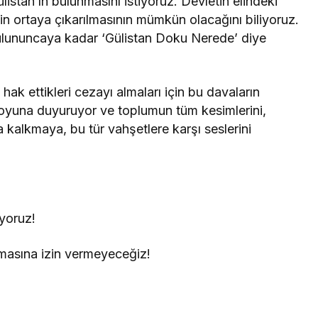
listan’ın bulunmasını istiyoruz. Devletin elindeki
nin ortaya çıkarılmasının mümkün olacağını biliyoruz.
ulununcaya kadar ‘Gülistan Doku Nerede’ diye
p hak ettikleri cezayı almaları için bu davaların
oyuna duyuruyor ve toplumun tüm kesimlerini,
a kalkmaya, bu tür vahşetlere karşı seslerini
iyoruz!
lmasına izin vermeyeceğiz!