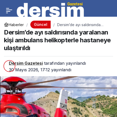
Güncel
Haberler
Dersim’de ayı saldırısında
yaralanan kişi ambulans
Dersim’de ayı saldırısında yaralanan
helikopterle hastaneye
ulaştırıldı
kişi ambulans helikopterle hastaneye
ulaştırıldı
Dersim Gazetesi
tarafından yayınlandı
30 Mayıs 2026, 17:12
yayınlandı