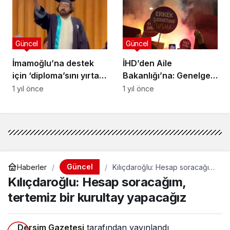
Güncel
Güncel
İmamoğlu’na destek
İHD’den Aile
için ‘diploma’sını yırtan
Bakanlığı’na: Genelge
öğrenci gözaltında
son derece tehlikeli ve
1 yıl önce
1 yıl önce
çağ dışı, geri çekin
Güncel
Haberler
Kılıçdaroğlu: Hesap soracağım,
tertemiz bir kurultay yapacağız
Kılıçdaroğlu: Hesap soracağım,
tertemiz bir kurultay yapacağız
Dersim Gazetesi
tarafından yayınlandı