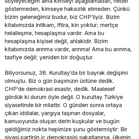
söyleyeceğim ama kimseyi aşağılamadan, hedef
göstermeden, kimseye haksızlık etmeden. Çünkü
bizim geleneğimiz budur, biz CHP’liyiz. Bizim
kitabımızda intikam, iftira, kin yoktur; mertçe
helalleşme, hesaplaşma vardır. Ama bu
hesaplaşma kişisel değil, ahlakidir. Bizim
kitabımızda arınma vardır, arınma! Ama bu arınma,
tasfiye değil; yeniden bir doğuştur.
Biliyorsunuz, 38. Kurultay’da bir bayrak değişimi
olmuştu. Biz o gün başımızın üstüne dedik.
CHP’de demokrasi esastır, dedik. Maalesef
gördük ki durum öyle değil. O kurultay Türkiye
siyasetinde bir milattır. O günden sonra ortaya
çıkan iddialar, yargıya taşınan dosyalar,
kamuoyunda oluşan derin kuşkular ve bugün
geldiğimiz nokta hepimize şunu göstermiştir: Bir
siyasi partinin iç demokrasisi sakatlanırsa, ülkenin