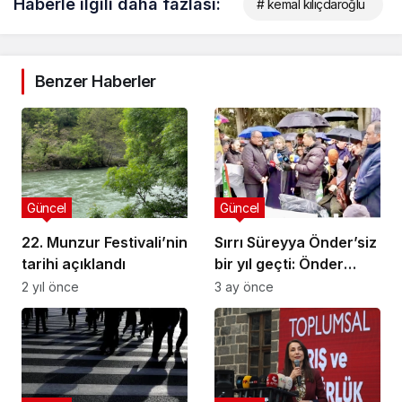
Haberle ilgili daha fazlası:
# kemal kılıçdaroğlu
Benzer Haberler
Güncel
Güncel
22. Munzur Festivali’nin
Sırrı Süreyya Önder’siz
tarihi açıklandı
bir yıl geçti: Önder
mezarı başında anıldı
2 yıl önce
3 ay önce