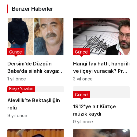
Benzer Haberler
Güncel
Güncel
Dersim’de Düzgün
Hangi fay hattı, hangi ili
Baba’da silahlı kavga:
ve ilçeyi vuracak? Prof.
Amca ve yeğeni
Dr. Ziyadin Çakır tek
1 yıl önce
3 yıl önce
yaşamını yitirdi
tek anlattı
Köşe Yazıları
Güncel
Alevilik’te Bektaşiliğin
1912’ye ait Kürtçe
rolü
müzik kaydı
9 yıl önce
9 yıl önce