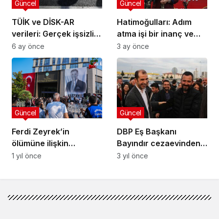
Güncel
Güncel
TÜİK ve DİSK-AR
Hatimoğulları: Adım
verileri: Gerçek işsizlik
atma işi bir inanç ve
yüzde 28,6
güven işidir
6 ay önce
3 ay önce
Güncel
Güncel
Ferdi Zeyrek’in
DBP Eş Başkanı
ölümüne ilişkin
Bayındır cezaevinden
soruşturmada üç
çıktı: Halkımızın
1 yıl önce
3 yıl önce
şüpheli tutuklandı
geleceğini
kazanmalıyız