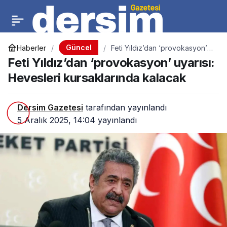
Güncel
Haberler
Feti Yıldız’dan ‘provokasyon’
uyarısı: Hevesleri kursaklarında
Feti Yıldız’dan ‘provokasyon’ uyarısı:
kalacak
Hevesleri kursaklarında kalacak
Dersim Gazetesi
tarafından yayınlandı
5 Aralık 2025, 14:04
yayınlandı