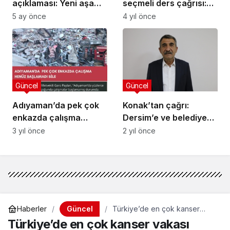
açıklaması: Yeni aşama
seçmeli ders çağrısı:
başlayacak, Meclis
Kırmanckiye sahip
5 ay önce
4 yıl önce
lokomotif rol
çıkalım
üstlenecek
Güncel
Güncel
Adıyaman’da pek çok
Konak’tan çağrı:
enkazda çalışma
Dersim’e ve belediyeye
henüz başlamadı bile
sahip çıkın
3 yıl önce
2 yıl önce
Güncel
Haberler
Türkiye’de en çok kanser
vakası görülen iller: Ağrı ilk
Türkiye’de en çok kanser vakası
sırada