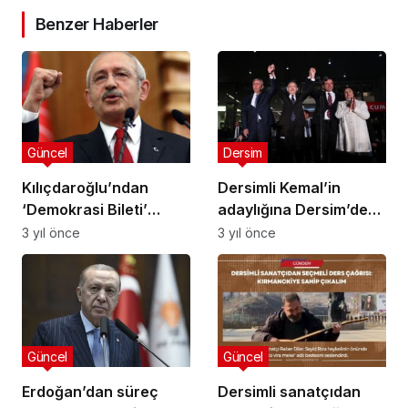
Benzer Haberler
Güncel
Dersim
Kılıçdaroğlu’ndan
Dersimli Kemal’in
‘Demokrasi Bileti’
adaylığına Dersim’de
kampanyasına destek
konvoylu kutlama
3 yıl önce
3 yıl önce
çağrısı
Güncel
Güncel
Erdoğan’dan süreç
Dersimli sanatçıdan