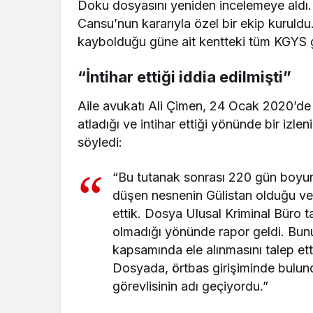
Doku dosyasını yeniden incelemeye aldı. 
Cansu’nun kararıyla özel bir ekip kurul
kaybolduğu güne ait kentteki tüm KGYS gör
“İntihar ettiği iddia edilmişti”
Aile avukatı Ali Çimen, 24 Ocak 2020’de 
atladığı ve intihar ettiği yönünde bir izle
söyledi:
“Bu tutanak sonrası 220 gün boyu
düşen nesnenin Gülistan olduğu ve in
ettik. Dosya Ulusal Kriminal Büro 
olmadığı yönünde rapor geldi. Bun
kapsamında ele alınmasını talep et
Dosyada, örtbas girişiminde bulun
görevlisinin adı geçiyordu.”