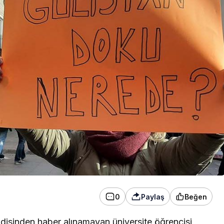
konser verdi
0
Paylaş
Beğen
isinden haber alınamayan üniversite öğrencisi