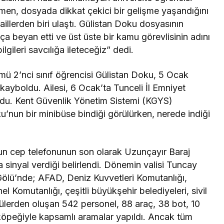
imen, dosyada dikkat çekici bir gelişme yaşandığını
illerden biri ulaştı. Gülistan Doku dosyasının
kça beyan etti ve üst üste bir kamu görevlisinin adını
lgileri savcılığa ileteceğiz” dedi.
ü 2’nci sınıf öğrencisi Gülistan Doku, 5 Ocak
 kayboldu. Ailesi, 6 Ocak’ta Tunceli İl Emniyet
u. Kent Güvenlik Yönetim Sistemi (KGYS)
’nun bir minibüse bindiği görülürken, nerede indiği
n cep telefonunun son olarak Uzunçayır Baraj
 sinyal verdiği belirlendi. Dönemin valisi Tuncay
Gölü’nde; AFAD, Deniz Kuvvetleri Komutanlığı,
Komutanlığı, çeşitli büyükşehir belediyeleri, sivil
llülerden oluşan 542 personel, 88 araç, 38 bot, 10
köpeğiyle kapsamlı aramalar yapıldı. Ancak tüm