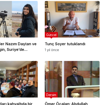
Güncel
ler Nazım Daştan ve
Tunç Soyer tutuklandı
gin, Suriye’de
1 yıl önce
ü
Dersim
arı kahvaltıda bir
Ömer Öcalan: Abdullah