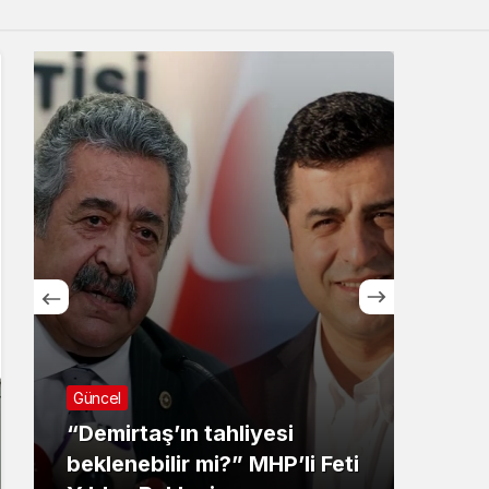
Sistem Modu
Sistem modunu seçin.
Güncel
Ekoloj
“Demirtaş’ın tahliyesi
beklenebilir mi?” MHP’li Feti
Ders