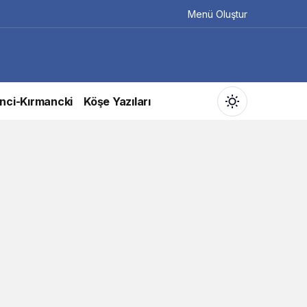
Menü Oluştur
nci-Kırmancki
Köşe Yazıları
Gündüz Modu
Gündüz modunu seçin.
Gece Modu
Gece modunu seçin.