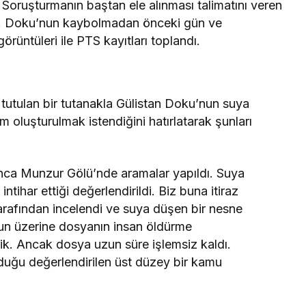
Soruşturmanın baştan ele alınması talimatını veren
du. Doku’nun kaybolmadan önceki gün ve
üntüleri ile PTS kayıtları toplandı.
tutulan bir tutanakla Gülistan Doku’nun suya
nim oluşturulmak istendiğini hatırlatarak şunları
nca Munzur Gölü’nde aramalar yapıldı. Suya
tihar ettiği değerlendirildi. Biz buna itiraz
tarafından incelendi ve suya düşen bir nesne
un üzerine dosyanın insan öldürme
tik. Ancak dosya uzun süre işlemsiz kaldı.
duğu değerlendirilen üst düzey bir kamu