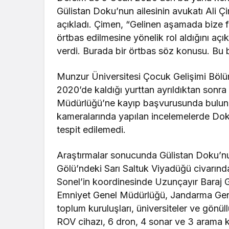
Gülistan Doku’nun ailesinin avukatı Ali Ç
açıkladı. Çimen, “Gelinen aşamada bize fa
örtbas edilmesine yönelik rol aldığını açı
verdi. Burada bir örtbas söz konusu. Bu bi
Munzur Üniversitesi Çocuk Gelişimi Bölüm
2020’de kaldığı yurttan ayrıldıktan sonra
Müdürlüğü’ne kayıp başvurusunda bulund
kameralarında yapılan incelemelerde Doku
tespit edilemedi.
Araştırmalar sonucunda Gülistan Doku’nu
Gölü’ndeki Sarı Saltuk Viyadüğü civarında
Sonel’in koordinesinde Uzunçayır Baraj 
Emniyet Genel Müdürlüğü, Jandarma Genel 
toplum kuruluşları, üniversiteler ve gönü
ROV cihazı, 6 dron, 4 sonar ve 3 arama 