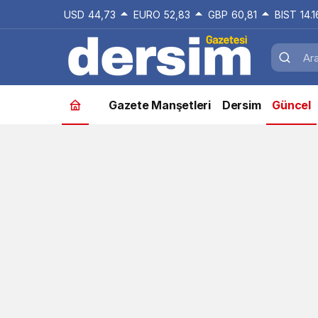
USD
44,73
EURO
52,83
GBP
60,81
BIST
14.
Gazete Manşetleri
Dersim
Güncel