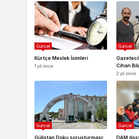
Güncel
Güncel
Kürtçe Meslek İsimleri
Gazeteci
Cihan Bil
1 yıl önce
öldürüld
2 yıl önce
Güncel
Güncel
Gülistan Doku soruşturması:
DAM dostl