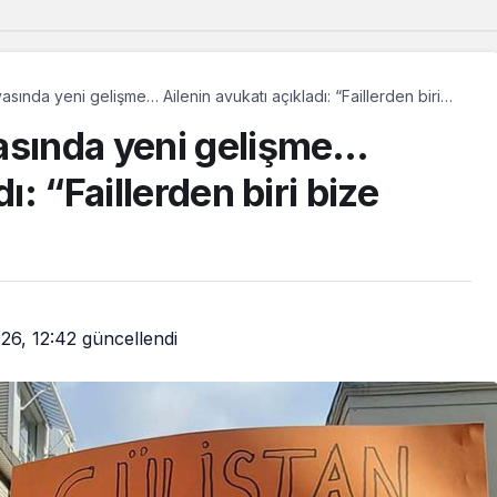
asında yeni gelişme… Ailenin avukatı açıkladı: “Faillerden biri
asında yeni gelişme…
ı: “Faillerden biri bize
26, 12:42
güncellendi
Güncel
Avrupa’da yetişen Dêrsîmli
çocuklar, memleketlerinde