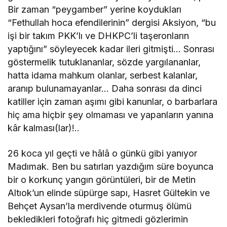
Bir zaman “peygamber” yerine koydukları
“Fethullah hoca efendilerinin” dergisi Aksiyon, “bu
işi bir takım PKK’lı ve DHKPC’li taşeronların
yaptığını” söyleyecek kadar ileri gitmişti… Sonrası
göstermelik tutuklananlar, sözde yargılananlar,
hatta idama mahkum olanlar, serbest kalanlar,
aranıp bulunamayanlar… Daha sonrası da dinci
katiller için zaman aşımı gibi kanunlar, o barbarlara
hiç ama hiçbir şey olmaması ve yapanların yanına
kâr kalması(lar)!..
26 koca yıl geçti ve hâlâ o günkü gibi yanıyor
Madımak. Ben bu satırları yazdığım süre boyunca
bir o korkunç yangın görüntüleri, bir de Metin
Altıok’un elinde süpürge sapı, Hasret Gültekin ve
Behçet Aysan’la merdivende oturmuş ölümü
bekledikleri fotoğrafı hiç gitmedi gözlerimin