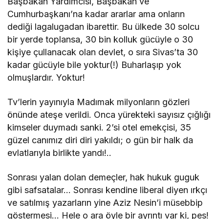
Başbakan Yardımcısı, Başbakan ve
Cumhurbaşkanı’na kadar ararlar ama onların
dediği lagalugadan ibarettir. Bu ülkede 30 solcu
bir yerde toplansa, 30 bin kolluk gücüyle o 30
kişiye çullanacak olan devlet, o sıra Sivas’ta 30
kadar gücüyle bile yoktur(!) Buharlaşıp yok
olmuşlardır. Yoktur!
Tv’lerin yayınıyla Madımak milyonların gözleri
önünde ateşe verildi. Onca yürekteki sayısız çığlığı
kimseler duymadı sanki. 2’si otel emekçisi, 35
güzel canımız diri diri yakıldı; o gün bir halk da
evlatlarıyla birlikte yandı!..
Sonrası yalan dolan demeçler, hak hukuk guguk
gibi safsatalar… Sonrası kendine liberal diyen ırkçı
ve satılmış yazarların yine Aziz Nesin’i müsebbip
göstermesi… Hele o ara öyle bir ayrıntı var ki, pes!