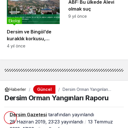
ABF: Bu ülkede Alevi
olmak suç
9 yıl önce
Ekoloji
Dersim ve Bingöl’de
kuraklık korkusu,
üreticiler tedirgin: Kar
4 yıl önce
yağmazsa aç kalırız
Güncel
Haberler
Dersim Orman Yangınları
Raporu
Dersim Orman Yangınları Raporu
Dersim Gazetesi
tarafından yayınlandı
28 Haziran 2019, 23:23
yayınlandı
13 Temmuz