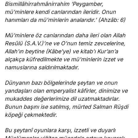
Bismillâhirrahmânirrahim ‘Peygamber,
mü’minlere kendi canlarından ileridir. Onun
hanımları da mü’minlerin analarıdır.’ (Ahzâb: 6)
Mü’minlere öz canlarından daha ileri olan Allah
Resûlü (S.A.V.)’ne ve O’nun temiz zevcelerine,
Allah’ın beytine (Kâbe’ye) ve kitab’ı Kur’an’a
alçakça küfredilmekte ve mü’minlerin izzet ve
namuslarına saldırılmaktadır.
Dünyanın bazı bölgelerinde şeytan ve onun
yandaşları olan emperyalist kâfirler, dinimize ve
mukaddes değerlerimize dil uzatmaktadırlar.
Bunun başını ise satılmış, mürted Salman Rüşdi
köpeği çekmektedir.
Bu şeytanî oyunlara karşı, izzetli ve duyarlı