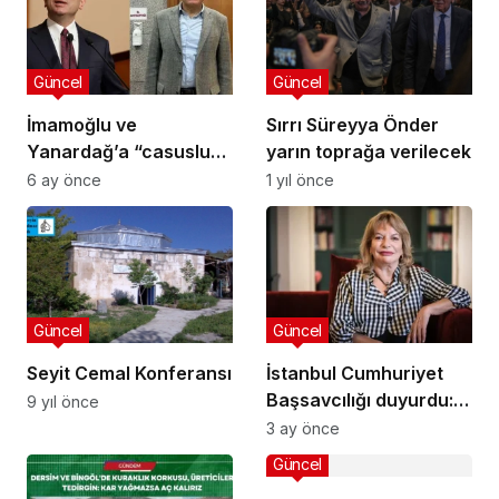
Güncel
Güncel
İmamoğlu ve
Sırrı Süreyya Önder
Yanardağ’a “casusluk”
yarın toprağa verilecek
davası açıldı
6 ay önce
1 yıl önce
Güncel
Güncel
Seyit Cemal Konferansı
İstanbul Cumhuriyet
Başsavcılığı duyurdu:
9 yıl önce
Mine Kırıkkanat’a
3 ay önce
‘kripto kılıç artığı’
Güncel
soruşturması