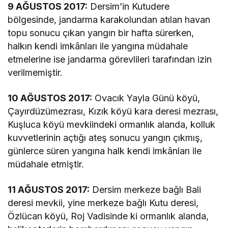
9 AĞUSTOS 2017:
Dersim’in Kutudere
bölgesinde, jandarma karakolundan atılan havan
topu sonucu çıkan yangın bir hafta sürerken,
halkın kendi imkânları ile yangına müdahale
etmelerine ise jandarma görevlileri tarafından izin
verilmemiştir.
10 AĞUSTOS 2017:
Ovacık Yayla Günü köyü,
Çayırdüzümezrası, Kızık köyü kara deresi mezrası,
Kuşluca köyü mevkiindeki ormanlık alanda, kolluk
kuvvetlerinin açtığı ateş sonucu yangın çıkmış,
günlerce süren yangına halk kendi imkânları ile
müdahale etmiştir.
11 AĞUSTOS 2017:
Dersim merkeze bağlı Bali
deresi mevkii, yine merkeze bağlı Kutu deresi,
Özlücan köyü, Roj Vadisinde ki ormanlık alanda,