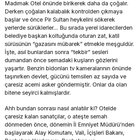
Madımak Otel önünde birikerek daha da çoğalır.
Derken çoğalan kalabalık kontrolden çıkmaya
başlar ve önce Pir Sultan heykelini sökerek
yerlerde sürüklerler… Bu sırada yerel idarecilerden
belediye başkan koltuğunda oturan zat, katil
sürüsünün “gazasını mübarek” etmekle meşguldür.
İşte, asıl bunlardan sonra “tekbir” sesleri
dumandan önce semadaki kuşların gözlerini
yaşartır. Benzin bidonları tv kameralarının önünde
taşınırken devlet, gücünü temsilen az sayıda ve
çaresiz acemi asker göndermiştir. Onlar da olan
bitene seyirci kalmışlardır.
Ahh bundan sonrası nasıl anlatılır ki? Otelde
çaresiz kalan sanatçılar, o ateşte semah
dönmeden önce, dönemin İl Emniyet Müdürü’nden
başlayarak Alay Komutanı, Vali, İçişleri Bakanı,