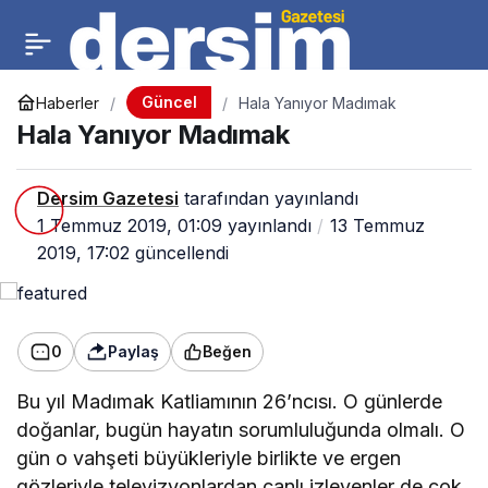
Güncel
Haberler
Hala Yanıyor Madımak
Hala Yanıyor Madımak
Dersim Gazetesi
tarafından yayınlandı
1 Temmuz 2019, 01:09
yayınlandı
13 Temmuz
2019, 17:02
güncellendi
0
Paylaş
Beğen
Bu yıl Madımak Katliamının 26’ncısı. O günlerde
doğanlar, bugün hayatın sorumluluğunda olmalı. O
gün o vahşeti büyükleriyle birlikte ve ergen
gözleriyle televizyonlardan canlı izleyenler de çok