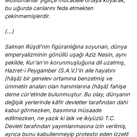
Müslümanlar yiğitçe mücadele ortaya koyarak,
bu uğurda canlarını feda etmekten
çekinmemişlerdir.
(…)
Salman Rüşdi’nin figüranlığına soyunan, dünya
emperyalizminin gönüllü uşağı Aziz Nesin, aynı
şekilde, Kur’an’ın korunmuşluğuna dil uzatmış,
Hazret-i Peygamber (S.A.V.)’in aile hayatını
(hâşâ) bir genelev ortamına benzetmiş ve
ümmetin anaları olan hanımlarına (hâşâ) fahişe
deme cür’etinde bulunmuştur. Bu olay, dünyanın
değişik yerlerinde kâfir devletler tarafından dahi
kabul görmezken, basımına müsaade
edilmezken, ne yazık ki laik ve ikiyüzlü T.C.
Devleti tarafından yayımlanmasına izin verilmiş,
ayrıca bunu kabullenmeyip protesto eden izzetli