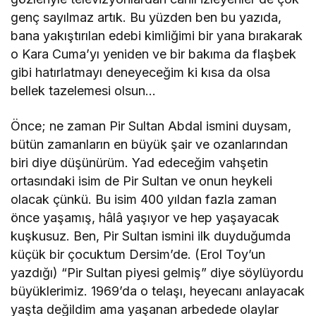
genç sayılmaz artık. Bu yüzden ben bu yazıda,
bana yakıştırılan edebi kimliğimi bir yana bırakarak
o Kara Cuma’yı yeniden ve bir bakıma da flaşbek
gibi hatırlatmayı deneyeceğim ki kısa da olsa
bellek tazelemesi olsun…
Önce; ne zaman Pir Sultan Abdal ismini duysam,
bütün zamanların en büyük şair ve ozanlarından
biri diye düşünürüm. Yad edeceğim vahşetin
ortasındaki isim de Pir Sultan ve onun heykeli
olacak çünkü. Bu isim 400 yıldan fazla zaman
önce yaşamış, hâlâ yaşıyor ve hep yaşayacak
kuşkusuz. Ben, Pir Sultan ismini ilk duyduğumda
küçük bir çocuktum Dersim’de. (Erol Toy’un
yazdığı) “Pir Sultan piyesi gelmiş” diye söylüyordu
büyüklerimiz. 1969’da o telaşı, heyecanı anlayacak
yaşta değildim ama yaşanan arbedede olaylar