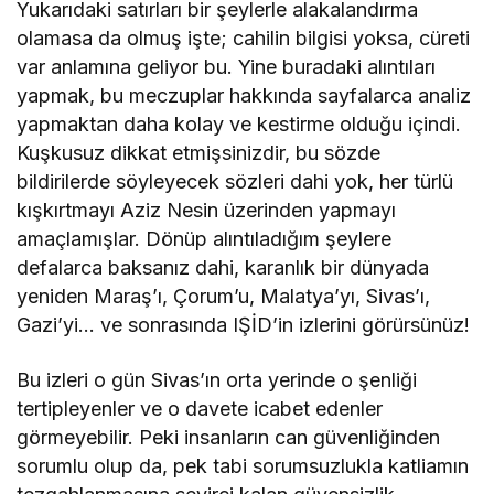
Yukarıdaki satırları bir şeylerle alakalandırma
olamasa da olmuş işte; cahilin bilgisi yoksa, cüreti
var anlamına geliyor bu. Yine buradaki alıntıları
yapmak, bu meczuplar hakkında sayfalarca analiz
yapmaktan daha kolay ve kestirme olduğu içindi.
Kuşkusuz dikkat etmişsinizdir, bu sözde
bildirilerde söyleyecek sözleri dahi yok, her türlü
kışkırtmayı Aziz Nesin üzerinden yapmayı
amaçlamışlar. Dönüp alıntıladığım şeylere
defalarca baksanız dahi, karanlık bir dünyada
yeniden Maraş’ı, Çorum’u, Malatya’yı, Sivas’ı,
Gazi’yi… ve sonrasında IŞİD’in izlerini görürsünüz!
Bu izleri o gün Sivas’ın orta yerinde o şenliği
tertipleyenler ve o davete icabet edenler
görmeyebilir. Peki insanların can güvenliğinden
sorumlu olup da, pek tabi sorumsuzlukla katliamın