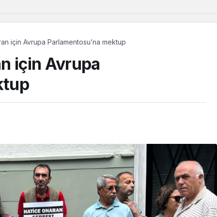
ran için Avrupa Parlamentosu’na mektup
n için Avrupa
ktup
Güncel
 Dêrsîmli
“Demirtaş’ın tahliyesi
etlerinde
beklenebilir mi?” MHP’li Feti