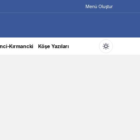
Menü Oluştur
nci-Kırmancki
Köşe Yazıları
Gündüz Modu
Gündüz modunu seçin.
Gece Modu
Gece modunu seçin.