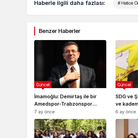
Haberle ilgili daha fazlası:
# Hatice O
Benzer Haberler
Güncel
Güncel
İmamoğlu: Demirtaş ile bir
SDG ve Ş
Amedspor-Trabzonspor
ve kadem
maçında buluşmalıyız
konusund
7 ay önce
6 ay önce