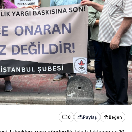
Yıldız: Bekleyin
0
Paylaş
Beğen
si, tutsaklara para gönderdiği için tutuklanan ve 10