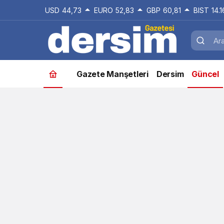
USD
44,73
EURO
52,83
GBP
60,81
BIST
14.
Gazete Manşetleri
Dersim
Güncel