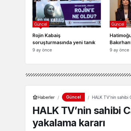
Güncel
Güncel
Rojin Kabaiş
Hatimoğul
soruşturmasında yeni tanık
Bakırhan
9 ay önce
9 ay önce
Güncel
Haberler
HALK TV’nin sahibi 
HALK TV’nin sahibi C
yakalama kararı