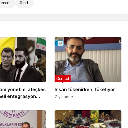
naran
# ihd
Güncel
am yönetimi ateşkes
İnsan tükenirken, tüketiyor
eli entegrasyon
7 yıl önce
a anlaştı