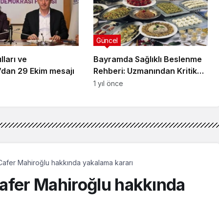
Güncel
ları ve
Bayramda Sağlıklı Beslenme
’dan 29 Ekim mesajı
Rehberi: Uzmanından Kritik
Öneriler
1 yıl önce
Cafer Mahiroğlu hakkında yakalama kararı
afer Mahiroğlu hakkında