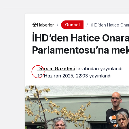
Güncel
Haberler
İHD’den Hatice Ona
İHD’den Hatice Onara
Parlamentosu’na me
Dersim Gazetesi
tarafından yayınlandı
10 Haziran 2025, 22:03
yayınlandı
Güncel
Avrupa’da yetişen
çocuklar, memlek