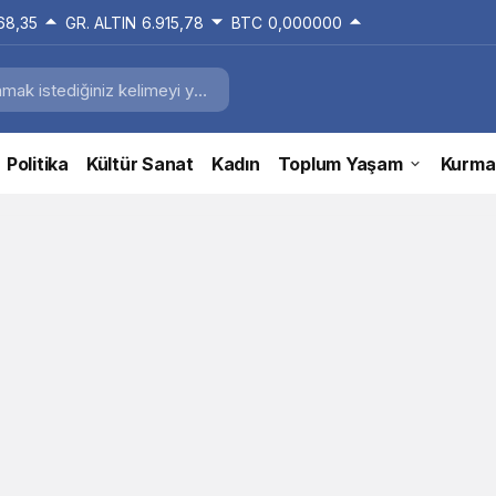
168,35
GR. ALTIN
6.915,78
BTC
0,000000
Politika
Kültür Sanat
Kadın
Toplum Yaşam
Kurma