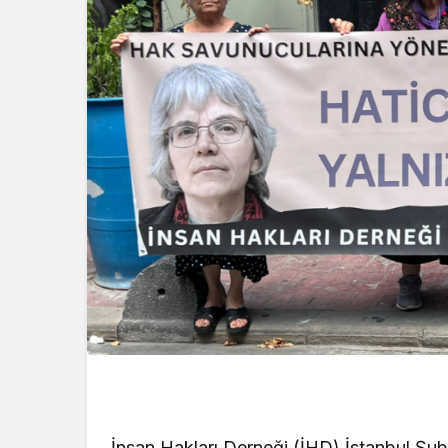
konser verdi
İnsan Hakları Derneği (İHD) İstanbul Şube