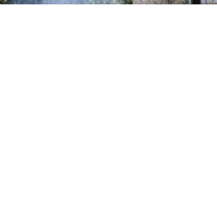
0
Paylaş
Beğen
Suriye’deki çeşitli mezheplere mensup kişileri
bünyesinde barındıran Fransa Alevi Birlikleri
Federasyonu (FUAF), Suriye Geçiş Dönemi
Cumhurbaşkanı Ahmed eş-Şara’yı savaş suçu ve
insanlığa karşı suç işlemekle itham eden bir