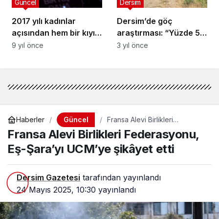
Güncel
Dersim
2017 yılı kadınlar
Dersim’de göç
açısından hem bir kıyım
araştırması: “Yüzde 51
hem de direniş yılı oldu
imkanım olursa
9 yıl önce
3 yıl önce
giderim” diyor
Güncel
Haberler
Fransa Alevi Birlikleri
Federasyonu, Eş-Şara’yı
Fransa Alevi Birlikleri Federasyonu,
UCM’ye şikâyet etti
Eş-Şara’yı UCM’ye şikâyet etti
Dersim Gazetesi
tarafından yayınlandı
24 Mayıs 2025, 10:30
yayınlandı