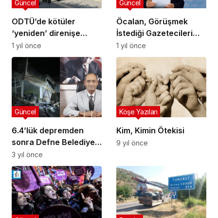
Güncel
Güncel
ODTÜ’de kötüler
Öcalan, Görüşmek
‘yeniden’ direnişe
İstediği Gazetecileri
çağırıyor
Açıkladı
1 yıl önce
1 yıl önce
Güncel
Köşe Yazıları
6.4’lük depremden
Kim, Kimin Ötekisi
sonra Defne Belediye
9 yıl önce
Başkanı isyan etti:
3 yıl önce
Bittik anlayın artık!