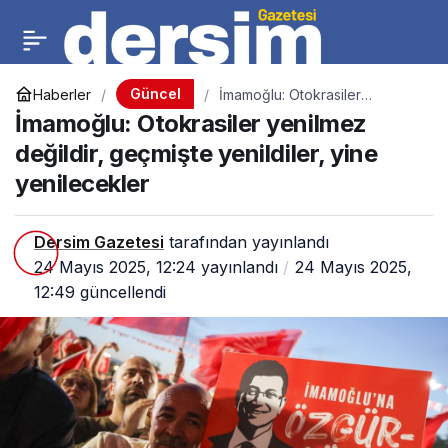
Güncel
Haberler
İmamoğlu: Otokrasiler
yenilmez değildir, geçmişte
İmamoğlu: Otokrasiler yenilmez
yenildiler, yine yenilecekler
değildir, geçmişte yenildiler, yine
yenilecekler
Dersim Gazetesi
tarafından yayınlandı
24 Mayıs 2025, 12:24
yayınlandı
24 Mayıs 2025,
12:49
güncellendi