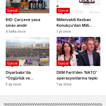
Güncel
Güncel
İHD: Çerçeve yasa
Milletvekili Kezban
sınav anıdır
Konukçu’dan Milli
Eğitim Bakanı’na Laiklik
4 hafta önce
1 yıl önce
Eleştirisi
Güncel
Güncel
Diyarbakır’da
DEM Parti’den ‘NATO’
“Özgürlük ve
operasyonlarına tepki
Demokrasi Newrozu”:
5 ay önce
1 ay önce
Yüzbinler buluştu