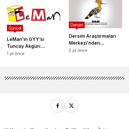
Dersim
Güncel
Dersim Araştırmaları
LeMan’ın GYY’si
Merkezi’nden
Tuncay Akgün:
“Anadolu’nun
2 yıl önce
Peygamberle ilgisi yok,
1 yıl önce
Horasan’ı Tunceli”
bu riski almazdık
Sempozyumuna tepki:
Dersim’i Türkleştirme
projelerinin devamı