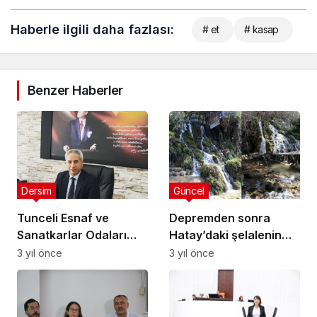
Haberle ilgili daha fazlası:
# et
# kasap
Benzer Haberler
Dersim
Güncel
Tunceli Esnaf ve
Depremden sonra
Sanatkarlar Odaları
Hatay’daki şelalenin
Birliği Başkanı:
rengi bile değişti!
3 yıl önce
3 yıl önce
Depreme ortak akılla
hazırlanacağız