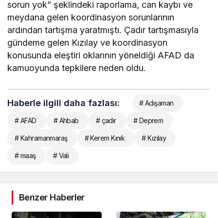
sorun yok” şeklindeki raporlama, can kaybı ve
meydana gelen koordinasyon sorunlarının
ardından tartışma yaratmıştı. Çadır tartışmasıyla
gündeme gelen Kızılay ve koordinasyon
konusunda eleştiri oklarının yöneldiği AFAD da
kamuoyunda tepkilere neden oldu.
Haberle ilgili daha fazlası:
# Adışaman
# AFAD
# Ahbab
# çadır
# Deprem
# Kahramanmaraş
# Kerem Kınık
# Kızılay
# maaş
# Vali
Benzer Haberler