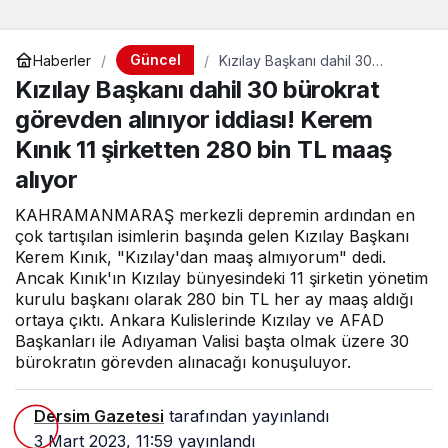
Güncel
Haberler
Kızılay Başkanı dahil 30
bürokrat görevden alınıyor
Kızılay Başkanı dahil 30 bürokrat
iddiası! Kerem Kınık 11 şirketten
280 bin TL maaş alıyor
görevden alınıyor iddiası! Kerem
Kınık 11 şirketten 280 bin TL maaş
alıyor
KAHRAMANMARAŞ merkezli depremin ardından en
çok tartışılan isimlerin başında gelen Kızılay Başkanı
Kerem Kınık, "Kızılay'dan maaş almıyorum" dedi.
Ancak Kınık'ın Kızılay bünyesindeki 11 şirketin yönetim
kurulu başkanı olarak 280 bin TL her ay maaş aldığı
ortaya çıktı. Ankara Kulislerinde Kızılay ve AFAD
Başkanları ile Adıyaman Valisi başta olmak üzere 30
bürokratın görevden alınacağı konuşuluyor.
Dersim Gazetesi
tarafından yayınlandı
3 Mart 2023, 11:59
yayınlandı