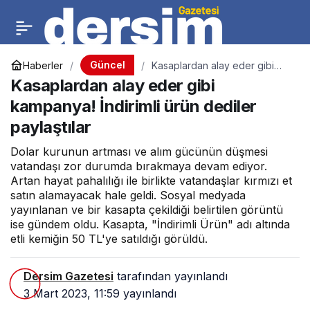
Güncel
Haberler
Kasaplardan alay eder gibi
kampanya! İndirimli ürün
Kasaplardan alay eder gibi
dediler paylaştılar
kampanya! İndirimli ürün dediler
paylaştılar
Dolar kurunun artması ve alım gücünün düşmesi
vatandaşı zor durumda bırakmaya devam ediyor.
Artan hayat pahalılığı ile birlikte vatandaşlar kırmızı et
satın alamayacak hale geldi. Sosyal medyada
yayınlanan ve bir kasapta çekildiği belirtilen görüntü
ise gündem oldu. Kasapta, "İndirimli Ürün" adı altında
etli kemiğin 50 TL'ye satıldığı görüldü.
Dersim Gazetesi
tarafından yayınlandı
3 Mart 2023, 11:59
yayınlandı