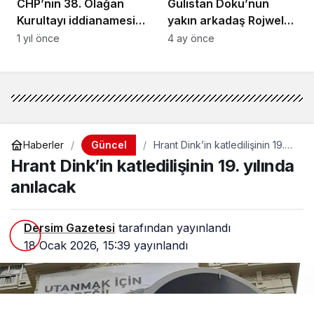
CHP’nin 38. Olağan
Gülistan Doku’nun
Kurultayı iddianamesi,
yakın arkadaş Rojwelat
nöbetçi ağır ceza
Kızmaz’ın ölümü: HTS
1 yıl önce
4 ay önce
mahkemesine
kayıtları yok
gönderildi
Güncel
Haberler
Hrant Dink’in katledilişinin 19.
yılında anılacak
Hrant Dink’in katledilişinin 19. yılında
anılacak
Dersim Gazetesi
tarafından yayınlandı
18 Ocak 2026, 15:39
yayınlandı