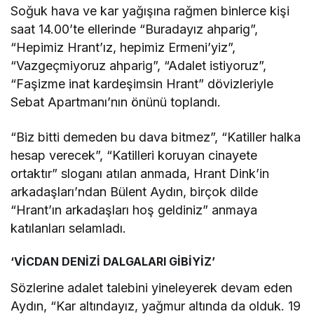
Soğuk hava ve kar yağışına rağmen binlerce kişi
saat 14.00’te ellerinde “Buradayız ahparig”,
“Hepimiz Hrant’ız, hepimiz Ermeni’yiz”,
“Vazgeçmiyoruz ahparig”, “Adalet istiyoruz”,
“Faşizme inat kardeşimsin Hrant” dövizleriyle
Sebat Apartmanı’nın önünü toplandı.
“Biz bitti demeden bu dava bitmez”, “Katiller halka
hesap verecek”, “Katilleri koruyan cinayete
ortaktır” sloganı atılan anmada, Hrant Dink’in
arkadaşları’ndan Bülent Aydın, birçok dilde
“Hrant’ın arkadaşları hoş geldiniz” anmaya
katılanları selamladı.
‘VİCDAN DENİZİ DALGALARI GİBİYİZ’
Sözlerine adalet talebini yineleyerek devam eden
Aydın, “Kar altındayız, yağmur altında da olduk. 19