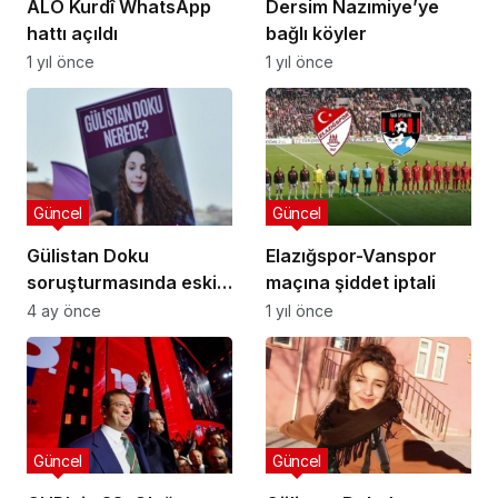
ALO Kurdî WhatsApp
Dersim Nazımiye’ye
hattı açıldı
bağlı köyler
1 yıl önce
1 yıl önce
Güncel
Güncel
Gülistan Doku
Elazığspor-Vanspor
soruşturmasında eski
maçına şiddet iptali
Tunceli Valisinin oğlu
4 ay önce
1 yıl önce
dahil 12 kişi gözaltına
alındı
Güncel
Güncel