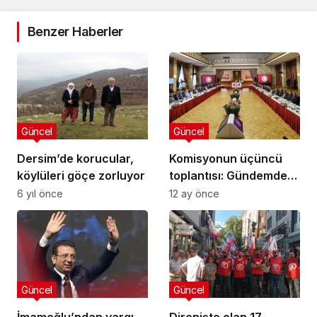
Benzer Haberler
Güncel
Güncel
Dersim’de korucular,
Komisyonun üçüncü
köylüleri göçe zorluyor
toplantısı: Gündemde
neler var?
6 yıl önce
12 ay önce
Güncel
Güncel
İmamoğlu’ndan yargı
Direnişte olan 17