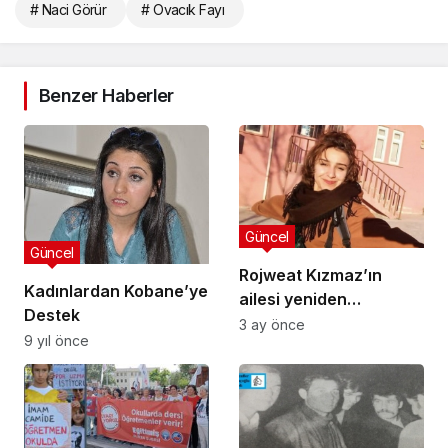
# Naci Görür
# Ovacık Fayı
Benzer Haberler
Güncel
Güncel
Rojweat Kızmaz’ın
Kadınlardan Kobane’ye
ailesi yeniden
Destek
soruşturma için
3 ay önce
9 yıl önce
başvuracak