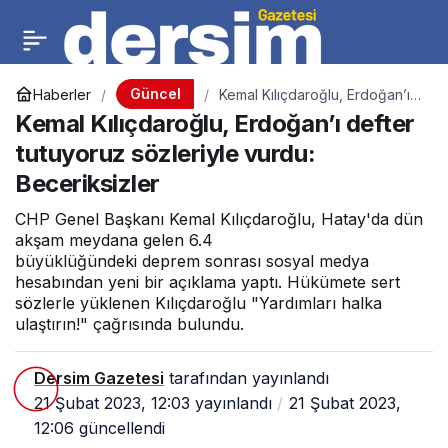
Güncel
Haberler
Kemal Kılıçdaroğlu, Erdoğan’ı
defter tutuyoruz sözleriyle
Kemal Kılıçdaroğlu, Erdoğan’ı defter
vurdu: Beceriksizler
tutuyoruz sözleriyle vurdu:
Beceriksizler
CHP Genel Başkanı Kemal Kılıçdaroğlu, Hatay'da dün
akşam meydana gelen 6.4
büyüklüğündeki deprem sonrası sosyal medya
hesabından yeni bir açıklama yaptı. Hükümete sert
sözlerle yüklenen Kılıçdaroğlu "Yardımları halka
ulaştırın!" çağrısında bulundu.
Dersim Gazetesi
tarafından yayınlandı
21 Şubat 2023, 12:03
yayınlandı
21 Şubat 2023,
12:06
güncellendi