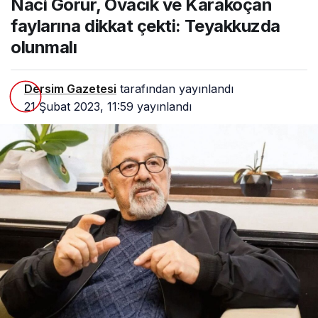
Naci Görür, Ovacık ve Karakoçan
çekti: Teyakkuzda olunmalı
faylarına dikkat çekti: Teyakkuzda
olunmalı
Dersim Gazetesi
tarafından yayınlandı
21 Şubat 2023, 11:59
yayınlandı