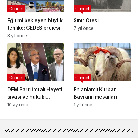
Güncel
Güncel
Eğitimi bekleyen büyük
Sınır Ötesi
tehlike: ÇEDES projesi
7 yıl önce
3 yıl önce
Güncel
Güncel
DEM Parti İmralı Heyeti
En anlamlı Kurban
siyasi ve hukuki
Bayramı mesajları
gerekliliklere dikkat
10 ay önce
1 yıl önce
çekti