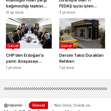
bağımsızlığı tepkisi:
FEDAŞ işçisi işten
“Maskeniz çoktan
çıkarıldı: Sanatçılardan
12 ay önce
3 yıl önce
düştü”
işçilere destek
Güncel
Güncel
CHP’den Erdoğan’a
Dersim Taksi Durakları
yanıt: Anayasayı
Rehberi
tanımayanla anayasa
1 yıl önce
1 yıl önce
yapılmaz
Güncel
Haberler
Naci Görür, Ovacık ve
Karakoçan faylarına dikkat