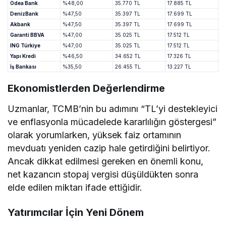
Odea Bank
%48,00
35.770 TL
17.885 TL
DenizBank
%47,50
35.397 TL
17.699 TL
Akbank
%47,50
35.397 TL
17.699 TL
Garanti BBVA
%47,00
35.025 TL
17.512 TL
ING Türkiye
%47,00
35.025 TL
17.512 TL
Yapı Kredi
%46,50
34.652 TL
17.326 TL
İş Bankası
%35,50
26.455 TL
13.227 TL
Ekonomistlerden Değerlendirme
Uzmanlar, TCMB’nin bu adımını “TL’yi destekleyici
ve enflasyonla mücadelede kararlılığın göstergesi”
olarak yorumlarken, yüksek faiz ortamının
mevduatı yeniden cazip hale getirdiğini belirtiyor.
Ancak dikkat edilmesi gereken en önemli konu,
net kazancın stopaj vergisi düşüldükten sonra
elde edilen miktarı ifade ettiğidir.
Yatırımcılar İçin Yeni Dönem