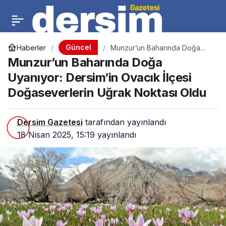
Güncel
Haberler
Munzur’un Baharında Doğa
Uyanıyor: Dersim’in Ovacık
Munzur’un Baharında Doğa
İlçesi Doğaseverlerin Uğrak
Noktası Oldu
Uyanıyor: Dersim’in Ovacık İlçesi
Doğaseverlerin Uğrak Noktası Oldu
Dersim Gazetesi
tarafından yayınlandı
18 Nisan 2025, 15:19
yayınlandı