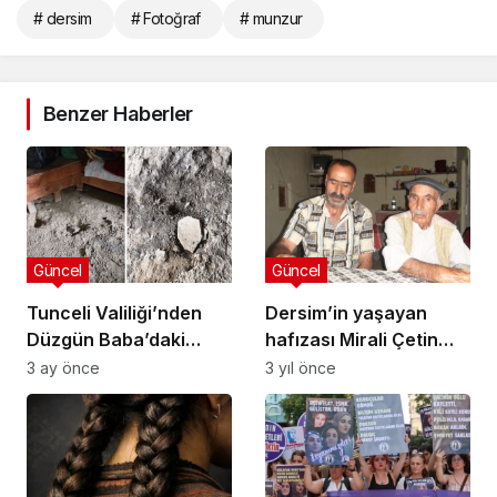
# dersim
# Fotoğraf
# munzur
Benzer Haberler
Güncel
Güncel
Tunceli Valiliği’nden
Dersim’in yaşayan
Düzgün Baba’daki
hafızası Mirali Çetin
tahribatla ilgili
Hakka yürüdü
3 ay önce
3 yıl önce
açıklama: Olaya
muhtar dahil 4 kişi
karıştı, muhtar
hakkında görevden