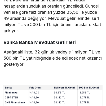
hesaplarda sundukları oranları güncelledi. Güncel
verilere göre faiz oranları yüzde 35,50 ile yüzde
49 arasında değişiyor. Mevduat getirilerinde ise 1
milyon TL ve 500 bin TL için önemli artışlar dikkat
çekiyor.
Banka Banka Mevduat Getirileri
Aşağıdaki liste, 32 günlük vadeyle 1 milyon TL ve
500 bin TL yatırıldığında elde edilecek net kazancı
gösteriyor:
Banka
Faiz Oranı
1 Milyon TL Getiri
500 Bin TL Getiri
Fibabanka
%49,00
36.515 TL
18.258 TL
CEPTETEB
%48,50
36.142 TL
18.071 TL
QNB Finansbank
%48,50
36.142 TL
18.071 TL