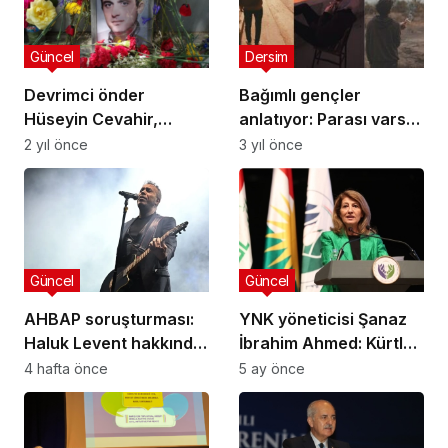
Güncel
Dersim
Devrimci önder
Bağımlı gençler
Hüseyin Cevahir,
anlatıyor: Parası varsa
Dersim’de anıldı: 53 yıl
ilkokul çocuğu bile
2 yıl önce
3 yıl önce
önce bugün
uyuşturucu bulabilir
katledilmişti
Güncel
Güncel
AHBAP soruşturması:
YNK yöneticisi Şanaz
Haluk Levent hakkında
İbrahim Ahmed: Kürtleri
gözaltına alındı
rahat bırakın, biz kiralık
4 hafta önce
5 ay önce
silahlar değiliz