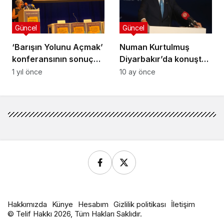
Güncel
Güncel
‘Barışın Yolunu Açmak’
Numan Kurtulmuş
konferansının sonuç
Diyarbakır’da konuştu:
bildirgesi: Atılması
Bu sefer mutlaka
1 yıl önce
10 ay önce
gereken 10 acil adım
başaracağız
sıralandı
Hakkımızda
Künye
Hesabım
Gizlilik politikası
İletişim
© Telif Hakkı 2026, Tüm Hakları Saklıdır.