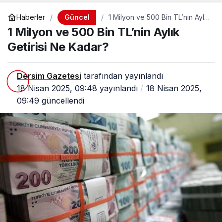
Güncel
Haberler
1 Milyon ve 500 Bin TL’nin Aylık
Getirisi Ne Kadar?
1 Milyon ve 500 Bin TL’nin Aylık
Getirisi Ne Kadar?
Dersim Gazetesi
tarafından yayınlandı
18 Nisan 2025, 09:48
yayınlandı
18 Nisan 2025,
09:49
güncellendi