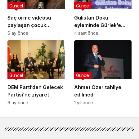
alma süreci başlatıldı
Güncel
Güncel
Saç örme videosu
Gülistan Doku
paylaşan çocuk
eyleminde Gürlek’e
tutuklandı
soru: Soylu’nun ifadesi
6 ay önce
4 saat önce
neden alınmıyor?
Güncel
Güncel
DEM Parti’den Gelecek
Ahmet Özer tahliye
Partisi’ne ziyaret
edilmedi
6 ay önce
1 yıl önce