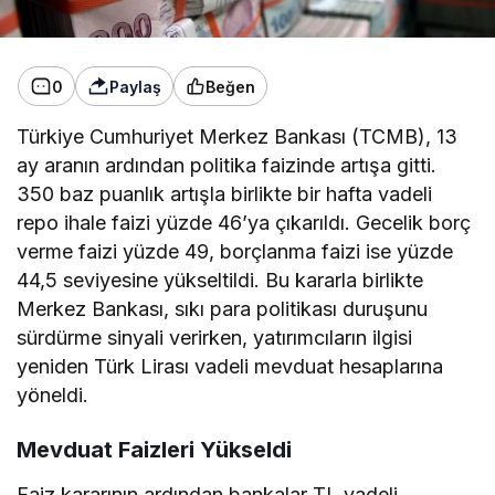
0
Paylaş
Beğen
Türkiye Cumhuriyet Merkez Bankası (TCMB), 13
ay aranın ardından politika faizinde artışa gitti.
350 baz puanlık artışla birlikte bir hafta vadeli
repo ihale faizi yüzde 46’ya çıkarıldı. Gecelik borç
verme faizi yüzde 49, borçlanma faizi ise yüzde
44,5 seviyesine yükseltildi. Bu kararla birlikte
Merkez Bankası, sıkı para politikası duruşunu
sürdürme sinyali verirken, yatırımcıların ilgisi
yeniden Türk Lirası vadeli mevduat hesaplarına
yöneldi.
Mevduat Faizleri Yükseldi
Faiz kararının ardından bankalar TL vadeli