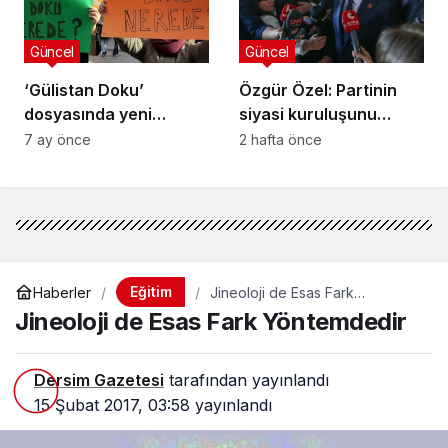
Güncel
Güncel
‘Gülistan Doku’
Özgür Özel: Partinin
dosyasında yeni
siyasi kuruluşunu
gelişme… Ailenin
Ağustos-Eylül ayında
7 ay önce
2 hafta önce
avukatı açıkladı:
yapacağız
“Faillerden biri bize
ulaştı”
Eğitim
Haberler
Jineoloji de Esas Fark
Yöntemdedir
Jineoloji de Esas Fark Yöntemdedir
Dersim Gazetesi
tarafından yayınlandı
15 Şubat 2017, 03:58
yayınlandı