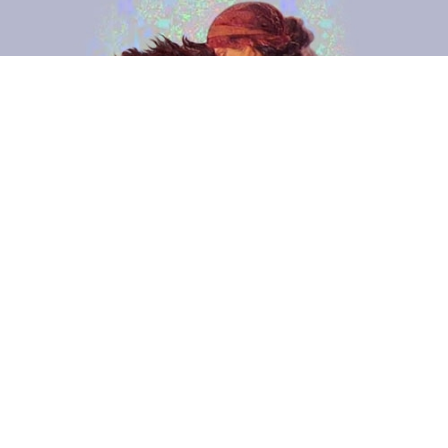
0
Paylaş
Beğen
Söylediklerinizden şüphe duyuluyorsa,
tekrarlamak zorunda kalıyorsanız, yanlış
anlaşıldığınızdan öte anlaşılmadığınızı
düşünüyorsanız, izah etmek ve giderek bu
izahları söyleminizin karakterine işlemek