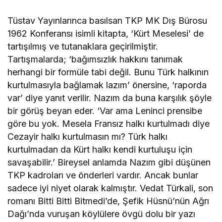
Tüstav Yayınlarınca basılsan TKP MK Dış Bürosu
1962 Konferansı isimli kitapta, ‘Kürt Meselesi’ de
tartışılmış ve tutanaklara geçirilmiştir.
Tartışmalarda; ‘bağımsızlık hakkını tanımak
herhangi bir formüle tabi değil. Bunu Türk halkının
kurtulmasıyla bağlamak lazım’ önersine, ‘raporda
var’ diye yanıt verilir. Nazım da buna karşılık şöyle
bir görüş beyan eder. ‘Var ama Leninci prensibe
göre bu yok. Mesela Fransız halkı kurtulmadı diye
Cezayir halkı kurtulmasın mı? Türk halkı
kurtulmadan da Kürt halkı kendi kurtuluşu için
savaşabilir.’ Bireysel anlamda Nazım gibi düşünen
TKP kadroları ve önderleri vardır. Ancak bunlar
sadece iyi niyet olarak kalmıştır. Vedat Türkali, son
romanı Bitti Bitti Bitmedi’de, Şefik Hüsnü’nün Ağrı
Dağı’nda vuruşan köylülere övgü dolu bir yazı