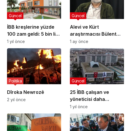
Güncel
Güncel
İBB kreşlerine yüzde
Alevi ve Kürt
100 zam geldi: 5 bin lira
araştırmacısı Bülent
oldu
Bilmez’in İstanbul Bilgi
1 yıl önce
1 ay önce
Üniversitesi’ndeki
görevine son verildi
Politika
Güncel
Dîroka Newrozê
25 İBB çalışan ve
yöneticisi daha
2 yıl önce
tutuklandı
1 yıl önce