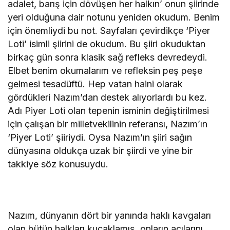
adalet, barış için dövüşen her halkın’ onun şiirinde
yeri olduğuna dair notunu yeniden okudum. Benim
için önemliydi bu not. Sayfaları çevirdikçe ‘Piyer
Loti’ isimli şiirini de okudum. Bu şiiri okuduktan
birkaç gün sonra klasik sağ refleks devredeydi.
Elbet benim okumalarım ve refleksin peş peşe
gelmesi tesadüftü. Hep vatan haini olarak
gördükleri Nazım’dan destek alıyorlardı bu kez.
Adı Piyer Loti olan tepenin isminin değiştirilmesi
için çalışan bir milletvekilinin referansı, Nazım’ın
‘Piyer Loti’ şiiriydi. Oysa Nazım’ın şiiri sağın
dünyasına oldukça uzak bir şiirdi ve yine bir
takkiye söz konusuydu.
Nazım, dünyanın dört bir yanında haklı kavgaları
olan bütün halkları kucaklamış, onların acılarını