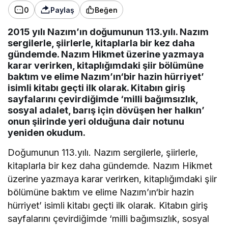
0
Paylaş
Beğen
2015 yılı Nazım’ın doğumunun 113.yılı. Nazım
sergilerle, şiirlerle, kitaplarla bir kez daha
gündemde. Nazım Hikmet üzerine yazmaya
karar verirken, kitaplığımdaki şiir bölümüne
baktım ve elime Nazım’ın‘bir hazin hürriyet’
isimli kitabı geçti ilk olarak. Kitabın giriş
sayfalarını çevirdiğimde ‘milli bağımsızlık,
sosyal adalet, barış için dövüşen her halkın’
onun şiirinde yeri olduğuna dair notunu
yeniden okudum.
Doğumunun 113.yılı. Nazım sergilerle, şiirlerle,
kitaplarla bir kez daha gündemde. Nazım Hikmet
üzerine yazmaya karar verirken, kitaplığımdaki şiir
bölümüne baktım ve elime Nazım’ın‘bir hazin
hürriyet’ isimli kitabı geçti ilk olarak. Kitabın giriş
sayfalarını çevirdiğimde ‘milli bağımsızlık, sosyal