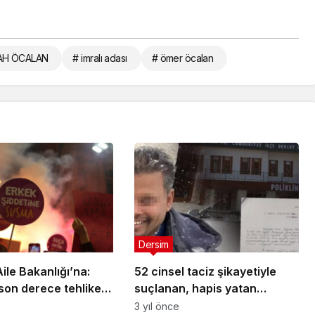
AH ÖCALAN
# imralı adası
# ömer öcalan
Dersim
ile Bakanlığı’na:
52 cinsel taciz şikayetiyle
on derece tehlikeli
suçlanan, hapis yatan
şı, geri çekin
Pakistanlı doktor yine
3 yıl önce