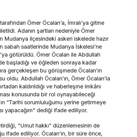
 tarafından Ömer Öcalan’a, İmralı’ya gitme
iletildi. Adanın şartları nedeniyle Ömer
n Mudanya ilçesindeki askeri iskelede hazır
n sabah saatlerinde Mudanya İskelesi’ne
lı’ya götürüldü. Ömer Öcalan ile Abdullah
’de başladığı ve öğleden sonraya kadar
sonra gerçekleşen bu görüşmede Öcalan’ın
su oldu. Abdullah Öcalan’ın, Ömer Öcalan’la
ortadan kaldırıldığı ve haberleşme imkânı
kılması konusunda bir rol oynayabileceği
n’ın “Tarihi sorumluluğumu yerine getirmeye
sı yapacağım” dediği ifade ediliyor.
tirdiği, “Umut hakkı” düzenlemesinin de
u ifade ediliyor. Öcalan’ın, bir süre önce,