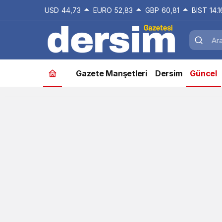
USD
44,73
EURO
52,83
GBP
60,81
BIST
14.
Gazete Manşetleri
Dersim
Güncel