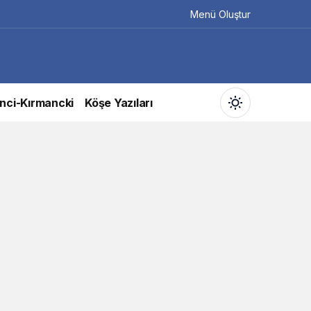
Menü Oluştur
nci-Kırmancki
Köşe Yazıları
Gündüz Modu
Gündüz modunu seçin.
Gece Modu
Gece modunu seçin.