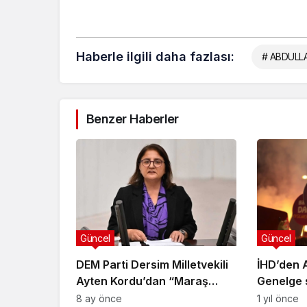
Haberle ilgili daha fazlası:
# ABDULL
Benzer Haberler
Güncel
Güncel
DEM Parti Dersim Milletvekili
İHD’den A
Ayten Kordu’dan “Maraş
Genelge s
Katliamı ile Yüzleşme” kanun
ve çağ dı
8 ay önce
1 yıl önce