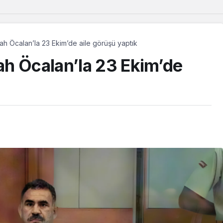
h Öcalan’la 23 Ekim’de aile görüşü yaptık
h Öcalan’la 23 Ekim’de
Ekoloji
esi
HP’li Feti
Dersim’deki orman yangını