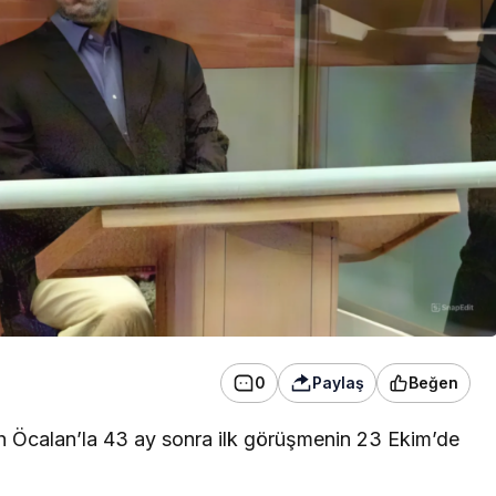
söndürüldü
0
Paylaş
Beğen
ah Öcalan’la 43 ay sonra ilk görüşmenin 23 Ekim’de