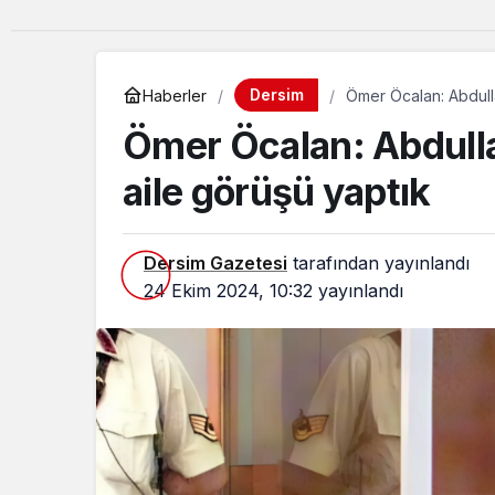
Dersim
Haberler
Ömer Öcalan: Abdulla
Ömer Öcalan: Abdulla
aile görüşü yaptık
Dersim Gazetesi
tarafından yayınlandı
24 Ekim 2024, 10:32
yayınlandı
Güncel
da yetişen Dêrsîmli
“Demirtaş’ın tahliy
r, memleketlerinde
beklenebilir mi?” M