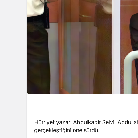
verdi
Yıldız: Bekleyin
Hürriyet yazarı Abdulkadir Selvi, Abdull
gerçekleştiğini öne sürdü.