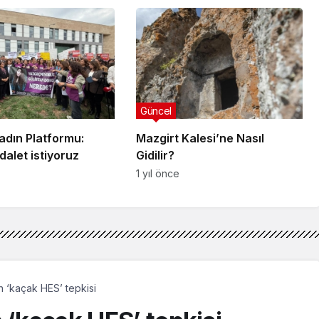
Pertek’e gönderildi
Güncel
adın Platformu:
Mazgirt Kalesi’ne Nasıl
alet istiyoruz
Gidilir?
1 yıl önce
n ‘kaçak HES’ tepkisi