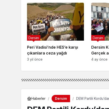
teklifi
Dersim
Dersim
Peri Vadisi’nde HES’e karşı
Dersim K
çıkanlara ceza yağdı
Gerçek ad
3 yıl önce
4 ay önce
Dersim
Haberler
DEM Partili Kordu’da