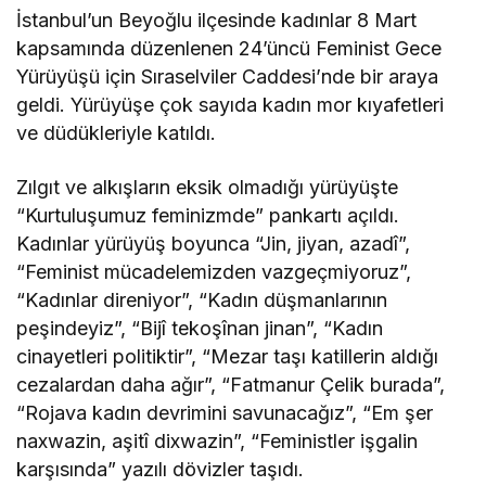
İstanbul’un Beyoğlu ilçesinde kadınlar 8 Mart
kapsamında düzenlenen 24’üncü Feminist Gece
Yürüyüşü için Sıraselviler Caddesi’nde bir araya
geldi. Yürüyüşe çok sayıda kadın mor kıyafetleri
ve düdükleriyle katıldı.
Zılgıt ve alkışların eksik olmadığı yürüyüşte
“Kurtuluşumuz feminizmde” pankartı açıldı.
Kadınlar yürüyüş boyunca “Jin, jiyan, azadî”,
“Feminist mücadelemizden vazgeçmiyoruz”,
“Kadınlar direniyor”, “Kadın düşmanlarının
peşindeyiz”, “Bijî tekoşînan jinan”, “Kadın
cinayetleri politiktir”, “Mezar taşı katillerin aldığı
cezalardan daha ağır”, “Fatmanur Çelik burada”,
“Rojava kadın devrimini savunacağız”, “Em şer
naxwazin, aşitî dixwazin”, “Feministler işgalin
karşısında” yazılı dövizler taşıdı.