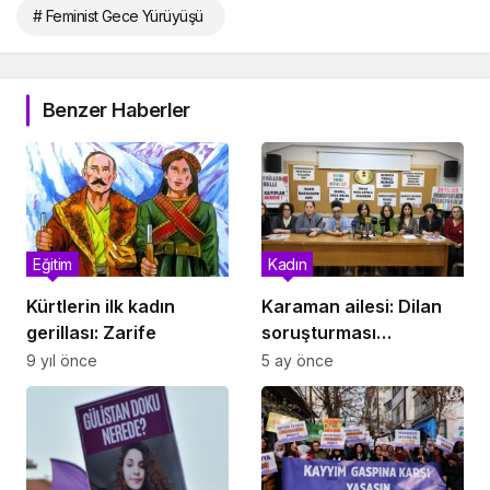
# Feminist Gece Yürüyüşü
Benzer Haberler
Eğitim
Kadın
Kürtlerin ilk kadın
Karaman ailesi: Dilan
gerillası: Zarife
soruşturması
genişletilmeli
9 yıl önce
5 ay önce