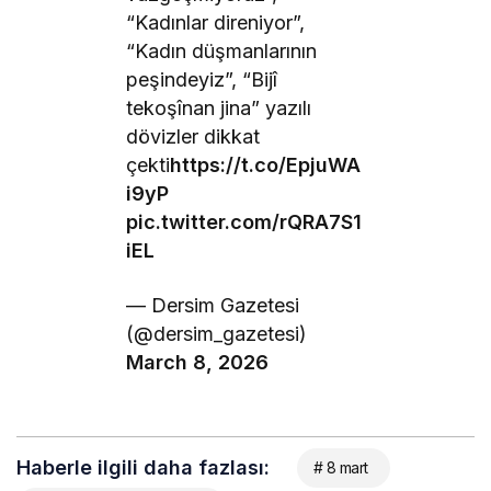
“Kadınlar direniyor”,
“Kadın düşmanlarının
peşindeyiz”, “Bijî
tekoşînan jina” yazılı
dövizler dikkat
çekti
https://t.co/EpjuWA
i9yP
pic.twitter.com/rQRA7S1
iEL
— Dersim Gazetesi
(@dersim_gazetesi)
March 8, 2026
Haberle ilgili daha fazlası:
# 8 mart