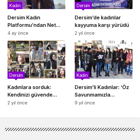
Kadın
Dersim
Dersim Kadın
Dersim’de kadınlar
Platformu’ndan Net
kayyuma karşı yürüdü
Çağrı: Dönemin Valisi
4 ay önce
2 yıl önce
Soruşturmaya Dahil
Edilsin
Dersim
Kadın
Kadınlara sorduk:
Dersim’li Kadınlar: ‘Öz
Kendinizi güvende
Savunmamızla
hissediyor musunuz?
Kendimizi Koruyacağız’
2 yıl önce
9 yıl önce