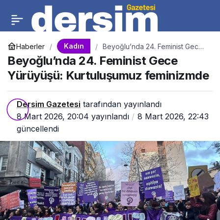
Kadın
Haberler
Beyoğlu’nda 24. Feminist Gece
Yürüyüşü: Kurtuluşumuz
Beyoğlu’nda 24. Feminist Gece
feminizmde
Yürüyüşü: Kurtuluşumuz feminizmde
Dersim Gazetesi
tarafından yayınlandı
8 Mart 2026, 20:04
yayınlandı
8 Mart 2026, 22:43
güncellendi