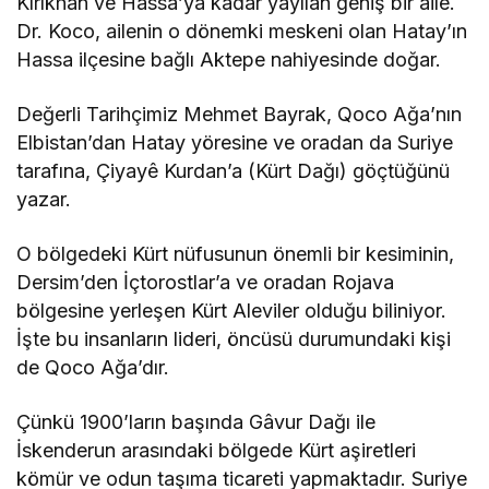
Kırıkhan ve Hassa’ya kadar yayılan geniş bir aile.
Dr. Koco, ailenin o dönemki meskeni olan Hatay’ın
Hassa ilçesine bağlı Aktepe nahiyesinde doğar.
Değerli Tarihçimiz Mehmet Bayrak, Qoco Ağa’nın
Elbistan’dan Hatay yöresine ve oradan da Suriye
tarafına, Çiyayê Kurdan’a (Kürt Dağı) göçtüğünü
yazar.
O bölgedeki Kürt nüfusunun önemli bir kesiminin,
Dersim’den İçtorostlar’a ve oradan Rojava
bölgesine yerleşen Kürt Aleviler olduğu biliniyor.
İşte bu insanların lideri, öncüsü durumundaki kişi
de Qoco Ağa’dır.
Çünkü 1900’ların başında Gâvur Dağı ile
İskenderun arasındaki bölgede Kürt aşiretleri
kömür ve odun taşıma ticareti yapmaktadır. Suriye