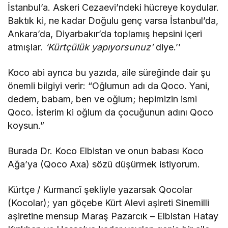
İstanbul’a. Askeri Cezaevi’ndeki hücreye koydular.
Baktık ki, ne kadar Doğulu genç varsa İstanbul’da,
Ankara’da, Diyarbakır’da toplamış hepsini içeri
atmışlar.
‘Kürtçülük yapıyorsunuz’
diye.’’
Koco abi ayrıca bu yazıda, aile süreğinde dair şu
önemli bilgiyi verir: “Oğlumun adı da Qoco. Yani,
dedem, babam, ben ve oğlum; hepimizin ismi
Qoco. İsterim ki oğlum da çocuğunun adını Qoco
koysun.”
Burada Dr. Koco Elbistan ve onun babası Koco
Ağa’ya (Qoco Axa) sözü düşürmek istiyorum.
Kürtçe / Kurmancî şekliyle yazarsak Qocolar
(Kocolar); yarı göçebe Kürt Alevi aşireti Sinemilli
aşiretine mensup Maraş Pazarcık – Elbistan Hatay