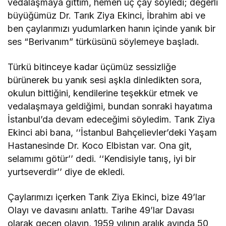
vedalaşmaya gittim, hemen üç çay söyledi; değerli
büyüğümüz Dr. Tarık Ziya Ekinci, İbrahim abi ve
ben çaylarımızı yudumlarken hanın içinde yanık bir
ses “Berivanım” türküsünü söylemeye başladı.
Türkü bitinceye kadar üçümüz sessizliğe
bürünerek bu yanık sesi aşkla dinledikten sora,
okulun bittiğini, kendilerine teşekkür etmek ve
vedalaşmaya geldiğimi, bundan sonraki hayatıma
İstanbul’da devam edeceğimi söyledim. Tarık Ziya
Ekinci abi bana, ‘‘İstanbul Bahçelievler’deki Yaşam
Hastanesinde Dr. Koco Elbistan var. Ona git,
selamımı götür’’ dedi. ‘‘Kendisiyle tanış, iyi bir
yurtseverdir’’ diye de ekledi.
Çaylarımızı içerken Tarık Ziya Ekinci, bize 49’lar
Olayı ve davasını anlattı. Tarihe 49’lar Davası
olarak geçen olayın, 1959 yılının aralık ayında 50