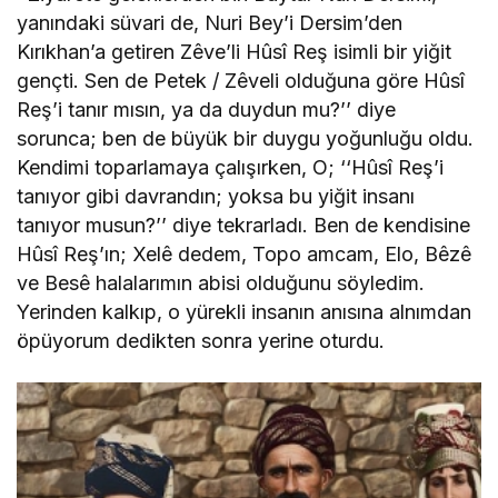
yanındaki süvari de, Nuri Bey’i Dersim’den
Kırıkhan’a getiren Zêve’li Hûsî Reş isimli bir yiğit
gençti. Sen de Petek / Zêveli olduğuna göre Hûsî
Reş’i tanır mısın, ya da duydun mu?’’ diye
sorunca; ben de büyük bir duygu yoğunluğu oldu.
Kendimi toparlamaya çalışırken, O; ‘‘Hûsî Reş’i
tanıyor gibi davrandın; yoksa bu yiğit insanı
tanıyor musun?’’ diye tekrarladı. Ben de kendisine
Hûsî Reş’ın; Xelê dedem, Topo amcam, Elo, Bêzê
ve Besê halalarımın abisi olduğunu söyledim.
Yerinden kalkıp, o yürekli insanın anısına alnımdan
öpüyorum dedikten sonra yerine oturdu.