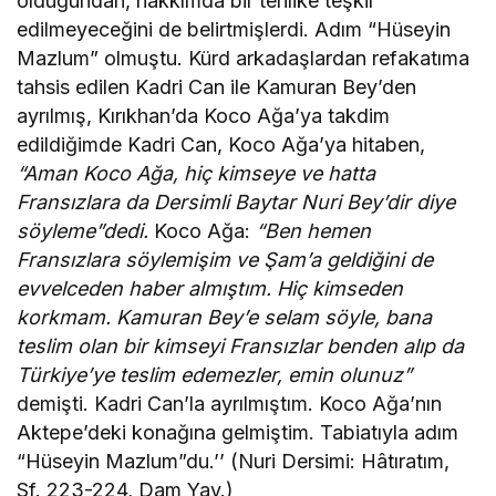
olduğundan, hakkımda bir tehlike teşkil
edilmeyeceğini de belirtmişlerdi. Adım “Hüseyin
Mazlum” olmuştu. Kürd arkadaşlardan refakatıma
tahsis edilen Kadri Can ile Kamuran Bey’den
ayrılmış, Kırıkhan’da Koco Ağa’ya takdim
edildiğimde Kadri Can, Koco Ağa’ya hitaben,
“Aman Koco
Ağa, hiç kimseye ve hatta
Fransızlara da Dersimli Baytar
Nuri Bey’dir diye
söyleme”dedi.
Koco Ağa:
“Ben hemen
Fransızlara söylemişim ve Şam’a geldiğini de
evvelceden
haber almıştım. Hiç kimseden
korkmam. Kamuran Bey’e selam söyle, bana
teslim olan bir kimseyi Fransızlar benden
alıp da
Türkiye’ye teslim edemezler, emin olunuz”
demişti. Kadri Can’la ayrılmıştım. Koco Ağa’nın
Aktepe’deki konağına gelmiştim. Tabiatıyla adım
“Hüseyin Mazlum”du.’’ (Nuri Dersimi: Hâtıratım,
Sf. 223-224, Dam Yay.)