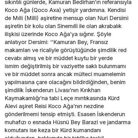
sıkıntılı günlerde, Kamuran Bedirhan’ın referansıyla
Koco Ağa (Qoco Axa) yetişir yardımına. Kendisi
de Mılli (Milli) aşiretine mensup olan Nuri Dersimi
aşiretin bir kolu olan Sinemılli ile olan akrabalık
ilişkisi üzerinde Koco Ağa’ya sığınır. Şöyle
anlatıyor Dersimi: ‘‘Kamuran Bey, Fransız
makamları ve ricaliyle görüştüğünde şimdilik red
cevabı almış ve bir müddet kuytu bir yerde
ismim değiştirilmiş bir vaziyette saklı bulunmamı
ve bir müddet sonra ancak mülteci muamelemin
yapılmasına çare olacağını bildirdiğinden, benim
şimdilik İskenderun Livası’nın Kırıkhan
Kaymakamlığı’na tabi Leçe mıntıkasında Kürd
Alevi aşiret Reisi Koco Ağa’nın nezdine
gönderilmemi tensip etmişti. Esasen İskenderun
muhafızı o esnada Hüsnü Bey Barazi ve jandarma
komutanı ise keza bir Kürd kumandanı