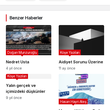
Benzer Haberler
Doğan Munzuroğlu
Köşe Yazıları
Nedret Usta
Aidiyet Sorunu Üzerine
4 yıl önce
11 ay önce
Köşe Yazıları
Yalın gerçek ve
içimizdeki düşkünler
9 yıl önce
Hasan Hayri Ateş