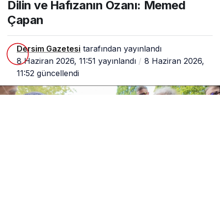
Dilin ve Hafızanın Ozanı: Memed
ve
Haf
Çapan
ıza
nın
Oz
Dersim Gazetesi
tarafından yayınlandı
anı:
Me
8 Haziran 2026, 11:51
yayınlandı
8 Haziran 2026,
me
11:52
güncellendi
d
Ça
pan