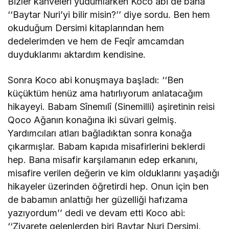
Bizler kahveleri yudumlarken Koco abi de bana
‘‘Baytar Nuri’yi bilir misin?’’ diye sordu. Ben hem
okuduğum Dersimi kitaplarından hem
dedelerimden ve hem de Feqîr amcamdan
duyduklarımı aktardım kendisine.
Sonra Koco abi konuşmaya başladı: ‘‘Ben
küçüktüm henüz ama hatırlıyorum anlatacağım
hikayeyi. Babam Sînemılî (Sinemilli) aşiretinin reisi
Qoco Ağanın konağına iki süvari gelmiş.
Yardımcıları atları bağladıktan sonra konağa
çıkarmışlar. Babam kapıda misafirlerini beklerdi
hep. Bana misafir karşılamanın edep erkanını,
misafire verilen değerin ve kim olduklarını yaşadığı
hikayeler üzerinden öğretirdi hep. Onun için ben
de babamın anlattığı her güzelliği hafızama
yazıyordum’’ dedi ve devam etti Koco abi:
‘‘Ziyarete gelenlerden biri Baytar Nuri Dersimi,