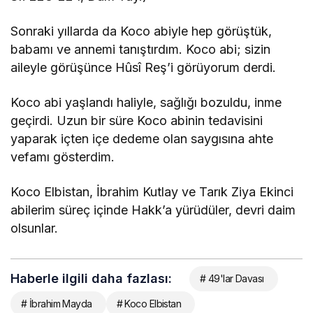
Sonraki yıllarda da Koco abiyle hep görüştük,
babamı ve annemi tanıştırdım. Koco abi; sizin
aileyle görüşünce Hûsî Reş’i görüyorum derdi.
Koco abi yaşlandı haliyle, sağlığı bozuldu, inme
geçirdi. Uzun bir süre Koco abinin tedavisini
yaparak içten içe dedeme olan saygısına ahte
vefamı gösterdim.
Koco Elbistan, İbrahim Kutlay ve Tarık Ziya Ekinci
abilerim süreç içinde Hakk’a yürüdüler, devri daim
olsunlar.
Haberle ilgili daha fazlası:
# 49'lar Davası
# İbrahim Mayda
# Koco Elbistan