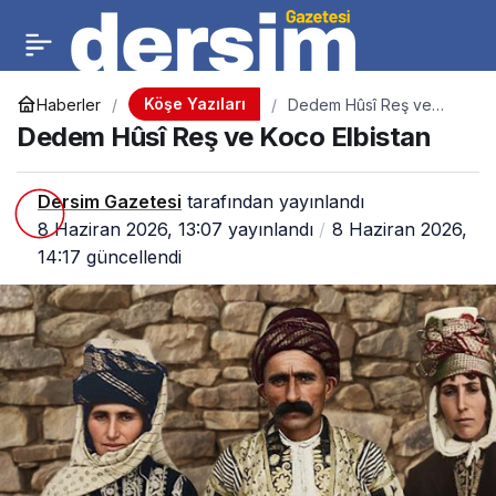
Köşe Yazıları
Haberler
Dedem Hûsî Reş ve
Koco Elbistan
Dedem Hûsî Reş ve Koco Elbistan
Dersim Gazetesi
tarafından yayınlandı
8 Haziran 2026, 13:07
yayınlandı
8 Haziran 2026,
14:17
güncellendi