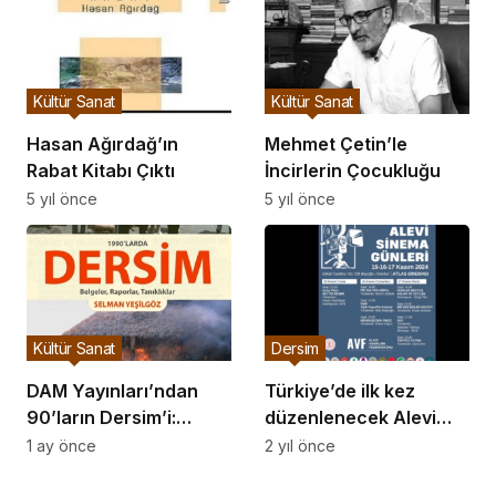
Kültür Sanat
Kültür Sanat
Hasan Ağırdağ’ın
Mehmet Çetin’le
Rabat Kitabı Çıktı
İncirlerin Çocukluğu
5 yıl önce
5 yıl önce
Kültür Sanat
Dersim
DAM Yayınları’ndan
Türkiye’de ilk kez
90’ların Dersim’i:
düzenlenecek Alevi
1990’larda Dersim
Sinema Günleri, 15
1 ay önce
2 yıl önce
Belgeler, Raporlar,
Kasım’da başlıyor