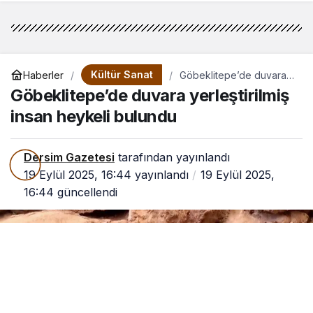
Tanıklıklar
Kültür Sanat
Haberler
Göbeklitepe’de duvara
yerleştirilmiş insan
Göbeklitepe’de duvara yerleştirilmiş
heykeli bulundu
insan heykeli bulundu
Dersim Gazetesi
tarafından yayınlandı
19 Eylül 2025, 16:44
yayınlandı
19 Eylül 2025,
16:44
güncellendi