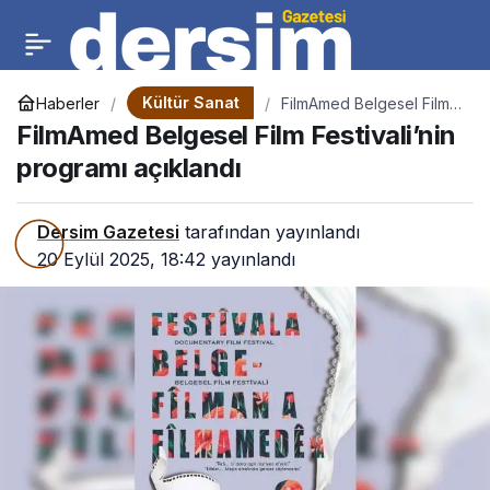
Kültür Sanat
Haberler
FilmAmed Belgesel Film
Festivali’nin programı
FilmAmed Belgesel Film Festivali’nin
açıklandı
programı açıklandı
Dersim Gazetesi
tarafından yayınlandı
20 Eylül 2025, 18:42
yayınlandı