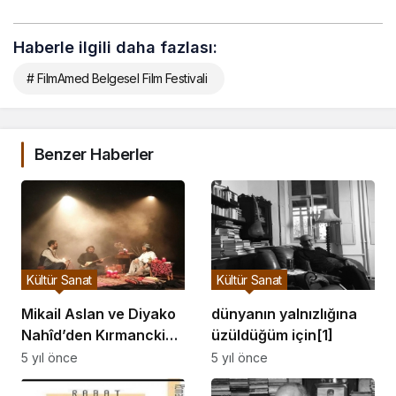
Haberle ilgili daha fazlası:
# FilmAmed Belgesel Film Festivali
Benzer Haberler
Kültür Sanat
Kültür Sanat
Mikail Aslan ve Diyako
dünyanın yalnızlığına
Nahîd’den Kırmancki
üzüldüğüm için[1]
Sorani buluşması: Dilo
5 yıl önce
5 yıl önce
Dilo