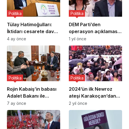
Politika
Politika
Tülay Hatimoğulları:
DEM Parti’den
İktidarı cesarete davet
operasyon açıklaması:
ediyoruz
Kabul edilemez
4 ay önce
1 yıl önce
Politika
Politika
Rojin Kabaiş’in babası
2024’ün ilk Newroz
Adalet Bakanı ile
ateşi Karakoçan’dan
görüştü: Son çaremiz
yükseldi
7 ay önce
2 yıl önce
Ankara