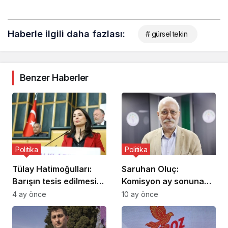
Haberle ilgili daha fazlası:
# gürsel tekin
Benzer Haberler
Politika
Politika
Tülay Hatimoğulları:
Saruhan Oluç:
Barışın tesis edilmesi
Komisyon ay sonuna
için mücadelemize
kadar Öcalan’ı
4 ay önce
10 ay önce
devam edeceğiz
dinlemeli