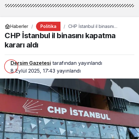
Politika
Haberler
CHP İstanbul il binasını
kapatma kararı aldı
CHP İstanbul il binasını kapatma
kararı aldı
Dersim Gazetesi
tarafından yayınlandı
8 Eylül 2025, 17:43
yayınlandı