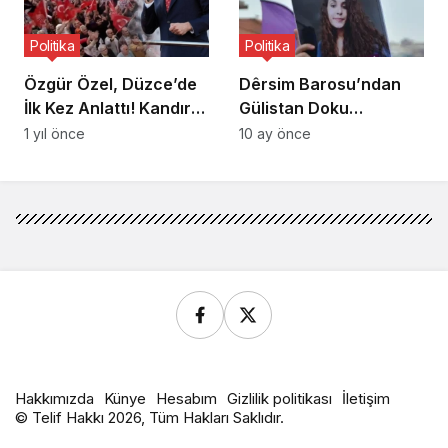
Politika
Politika
Özgür Özel, Düzce’de
Dêrsim Barosu’ndan
İlk Kez Anlattı! Kandıra
Gülistan Doku
Cezaevi’nde Neler
davasına ilişkin sorular
1 yıl önce
10 ay önce
Oldu?
Hakkımızda
Künye
Hesabım
Gizlilik politikası
İletişim
© Telif Hakkı 2026, Tüm Hakları Saklıdır.