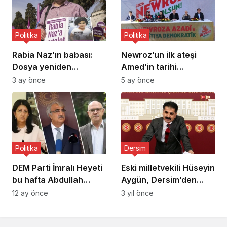
Politika
Politika
Rabia Naz’ın babası:
Newroz’un ilk ateşi
Dosya yeniden
Amed’in tarihi
incelenecek
surlarında yakılacak
3 ay önce
5 ay önce
Politika
Dersim
DEM Parti İmralı Heyeti
Eski milletvekili Hüseyin
bu hafta Abdullah
Aygün, Dersim’den
Öcalan ile görüşecek
bağımsız belediye
12 ay önce
3 yıl önce
başkan adayı