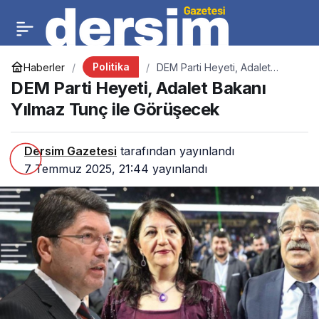
Politika
Haberler
DEM Parti Heyeti, Adalet
Bakanı Yılmaz Tunç ile
DEM Parti Heyeti, Adalet Bakanı
Görüşecek
Yılmaz Tunç ile Görüşecek
Dersim Gazetesi
tarafından yayınlandı
7 Temmuz 2025, 21:44
yayınlandı