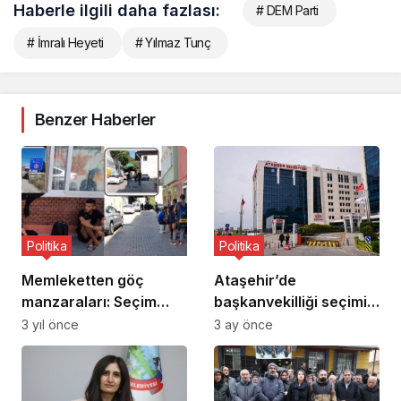
Haberle ilgili daha fazlası:
# DEM Parti
# İmralı Heyeti
# Yılmaz Tunç
Benzer Haberler
Politika
Politika
Memleketten göç
Ataşehir’de
manzaraları: Seçim
başkanvekilliği seçimi
sonrası yurtdışına
yapıldı: CHP’li Murat
3 yıl önce
3 ay önce
kaçak gidişler arttı,
Güneş seçildi
Belgrad ‘Mezopotamya
kahvehanesi’ne