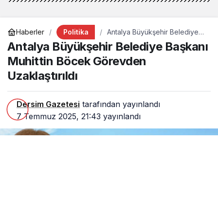
Politika
Haberler
Antalya Büyükşehir Belediye
Başkanı Muhittin Böcek
Antalya Büyükşehir Belediye Başkanı
Görevden Uzaklaştırıldı
Muhittin Böcek Görevden
Uzaklaştırıldı
Dersim Gazetesi
tarafından yayınlandı
7 Temmuz 2025, 21:43
yayınlandı