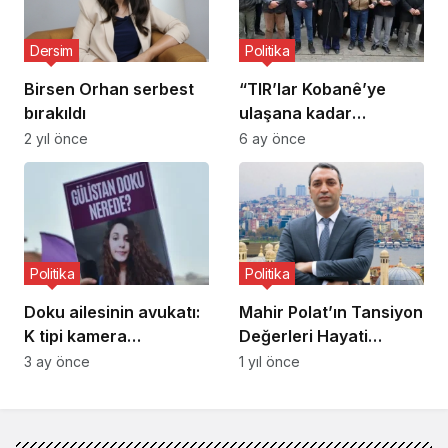
dönüştü
Dersim
Politika
Birsen Orhan serbest
“TIR’lar Kobanê’ye
bırakıldı
ulaşana kadar
direneceğiz”
2 yıl önce
6 ay önce
Politika
Politika
Doku ailesinin avukatı:
Mahir Polat’ın Tansiyon
K tipi kamera
Değerleri Hayati
görüntülerini kim sildi?
Tehlikeyi Gözler Önüne
3 ay önce
1 yıl önce
Seriyor: Avukatı Verileri
Paylaştı