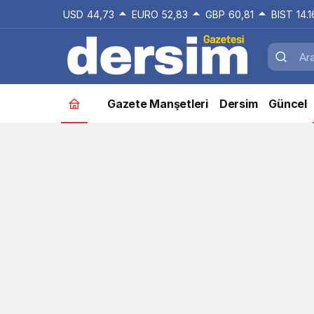
USD
44,73
EURO
52,83
GBP
60,81
BIST
14.
Gazete Manşetleri
Dersim
Güncel