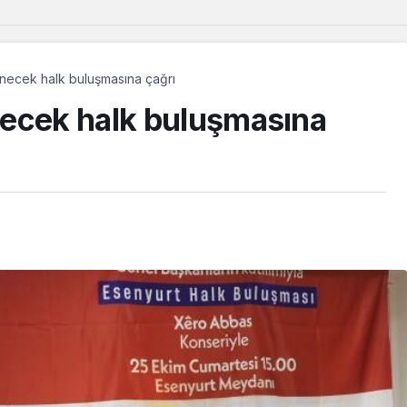
necek halk buluşmasına çağrı
necek halk buluşmasına
Güncel
Avrupa’da yetişen Dêrsîmli
çocuklar, memleketlerinde