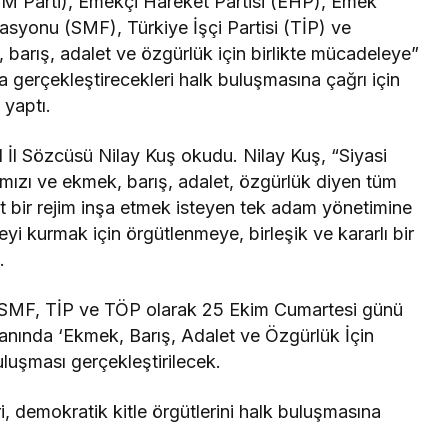
DEM Parti), Emekçi Hareket Partisi (EHP), Emek
asyonu (SMF), Türkiye İşçi Partisi (TİP) ve
barış, adalet ve özgürlük için birlikte mücadeleye”
 gerçekleştirecekleri halk buluşmasına çağrı için
 yaptı.
l İl Sözcüsü Nilay Kuş okudu. Nilay Kuş, “Siyasi
ımızı ve ekmek, barış, adalet, özgürlük diyen tüm
şist bir rejim inşa etmek isteyen tek adam yönetimine
eyi kurmak için örgütlenmeye, birleşik ve kararlı bir
.
MF, TİP ve TÖP olarak 25 Ekim Cumartesi günü
nında ‘Ekmek, Barış, Adalet ve Özgürlük İçin
buluşması gerçekleştirilecek.
i, demokratik kitle örgütlerini halk buluşmasına