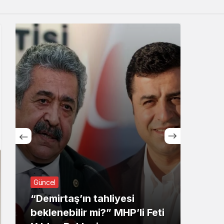
Sistem Modu
Sistem modunu seçin.
Güncel
Ekoloj
“Demirtaş’ın tahliyesi
beklenebilir mi?” MHP’li Feti
Ders