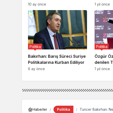
verecek
Belediye
10 ay önce
1 yıl önce
Yanında
Politika
Politika
Bakırhan: Barış Süreci Suriye
Özgür Öze
Politikalarına Kurban Ediliyor
denilen Tü
talimatın
6 ay önce
1 yıl önce
Politika
Haberler
Tuncer Bakırhan: Ne 