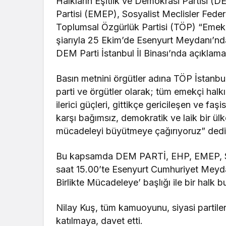
Halkların Eşitlik ve Demokrasi Partisi (
Partisi (EMEP), Sosyalist Meclisler Feder
Toplumsal Özgürlük Partisi (TÖP) “Emek, 
şiarıyla 25 Ekim’de Esenyurt Meydanı’nda
DEM Parti İstanbul İl Binası’nda açıklama
Basın metnini örgütler adına TÖP İstanbu
parti ve örgütler olarak; tüm emekçi halk
ilerici güçleri, gittikçe gericileşen ve fa
karşı bağımsız, demokratik ve laik bir ülk
mücadeleyi büyütmeye çağırıyoruz” dedi
Bu kapsamda DEM PARTİ, EHP, EMEP, S
saat 15.00’te Esenyurt Cumhuriyet Meyda
Birlikte Mücadeleye’ başlığı ile bir halk 
Nilay Kuş, tüm kamuoyunu, siyasi partiler
katılmaya, davet etti.