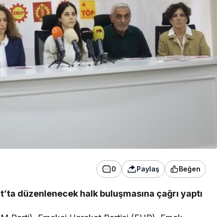
konser verdi
0
Paylaş
Beğen
urt’ta düzenlenecek halk buluşmasına çağrı yaptı