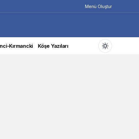
Menü Oluştur
nci-Kırmancki
Köşe Yazıları
Gündüz Modu
Gündüz modunu seçin.
Gece Modu
Gece modunu seçin.