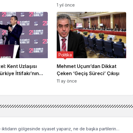
 Başkanlarımızın
Başına Delil Değeri Yoktur”
1 yıl önce
yım
Politika
l: Kent Uzlaşısı
Mehmet Uçum’dan Dikkat
rkiye İttifakı’nın
Çeken ‘Geçiş Süreci’ Çıkışı
ı ben verdim
11 ay önce
iktidarın gölgesinde siyaset yaparız, ne de başka partilerin