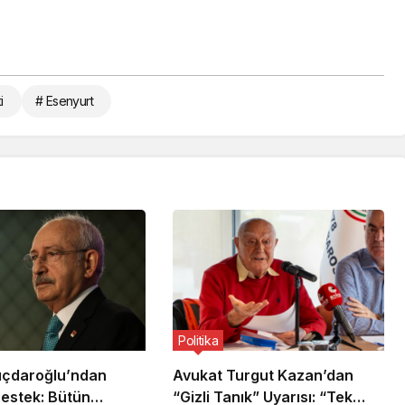
i
# Esenyurt
Politika
lıçdaroğlu’ndan
Avukat Turgut Kazan’dan
estek: Bütün
“Gizli Tanık” Uyarısı: “Tek