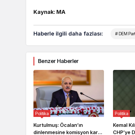
Kaynak: MA
Haberle ilgili daha fazlası:
# DEM Part
Benzer Haberler
Politika
Politika
Kurtulmuş: Öcalan’ın
Kemal Kı
dinlenmesine komisyon karar
CHP’ye D