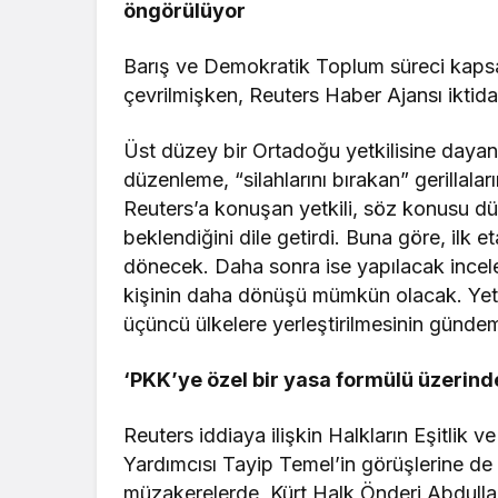
öngörülüyor
Barış ve Demokratik Toplum süreci kapsa
çevrilmişken, Reuters Haber Ajansı iktidar
Üst düzey bir Ortadoğu yetkilisine dayand
düzenleme, “silahlarını bırakan” gerillal
Reuters’a konuşan yetkili, söz konusu d
beklendiğini dile getirdi. Buna göre, ilk e
dönecek. Daha sonra ise yapılacak incelem
kişinin daha dönüşü mümkün olacak. Yetkil
üçüncü ülkelere yerleştirilmesinin gündem
‘PKK’ye özel bir yasa formülü üzerinde
Reuters iddiaya ilişkin Halkların Eşitlik
Yardımcısı Tayip Temel’in görüşlerine de
müzakerelerde, Kürt Halk Önderi Abdullah