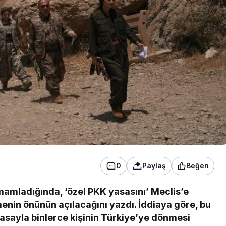
Komisyonu’ndan geçti
0
Paylaş
Beğen
mamladığında, ‘özel PKK yasasını’ Meclis’e
menin önünün açılacağını yazdı. İddiaya göre, bu
asayla binlerce kişinin Türkiye’ye dönmesi