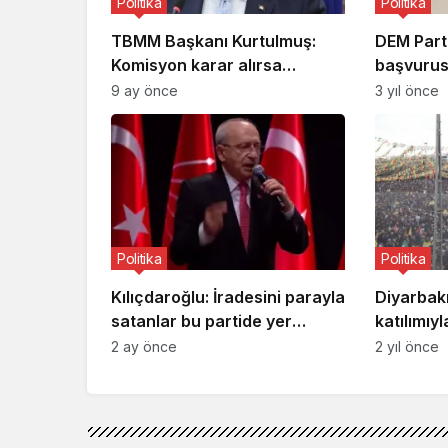
Politika
Politika
TBMM Başkanı Kurtulmuş:
DEM Parti
Komisyon karar alırsa
başvurus
İmralı’ya gidilebilir
Erdoğan:
9 ay önce
3 yıl önce
yönetme 
kendimizi
kurtarac
Politika
Politika
Kılıçdaroğlu: İradesini parayla
Diyarbakı
satanlar bu partide yer
katılımıy
alamaz
yakıldı
2 ay önce
2 yıl önce