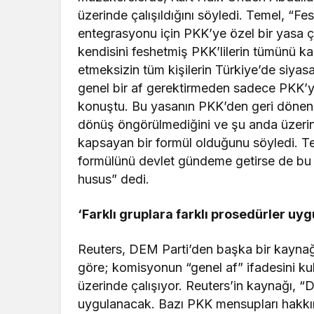
üzerinde çalışıldığını söyledi. Temel, “Fe
entegrasyonu için PKK’ye özel bir yasa çı
kendisini feshetmiş PKK’lilerin tümünü kap
etmeksizin tüm kişilerin Türkiye’de siyas
genel bir af gerektirmeden sadece PKK’y
konuştu. Bu yasanın PKK’den geri dönen 
dönüş öngörülmediğini ve şu anda üzerinde
kapsayan bir formül olduğunu söyledi. Te
formülünü devlet gündeme getirse de bu a
husus” dedi.
‘Farklı gruplara farklı prosedürler uy
Reuters, DEM Parti’den başka bir kaynağa
göre; komisyonun “genel af” ifadesini ku
üzerinde çalışıyor. Reuters’in kaynağı, “D
uygulanacak. Bazı PKK mensupları hakkın