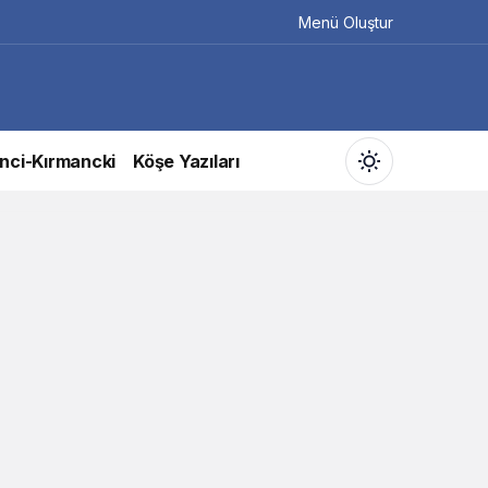
Menü Oluştur
nci-Kırmancki
Köşe Yazıları
Gündüz Modu
Gündüz modunu seçin.
Gece Modu
Gece modunu seçin.