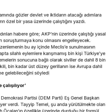
mında gözler devlet ve iktidarın atacağı adımlara
ın özel bir yasa üzerinde çalıştığını yazdı.
ırılan habere göre; AKP’nin üzerinde çalıştığı yasal
arın soruşturmaya konu olmasını engelleyecek.
üzenlemenin bu ay içinde Meclis’e sunulmasının
tapta silahlı eylemlere karışmamış bin kişi Türkiye’ye
elerin sonucuna bağlı olarak siviller de dahil 8 bin
i, bin kadar üst düzey gerillanın ise Avrupa dahil
e gelebileceğini söyledi
 çalışılıyor’
 ve Demokrasi Partisi (DEM Parti) Eş Genel Başkan
 yer verdi. Tayyip Temel, şu anda yürütülmekte olan
 Öcalan’ın özellikle üzerinde durduğu bir formül