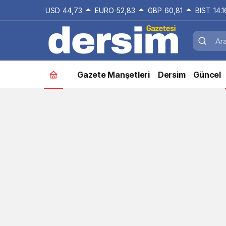
USD
44,73
EURO
52,83
GBP
60,81
BIST
14.
Gazete Manşetleri
Dersim
Güncel