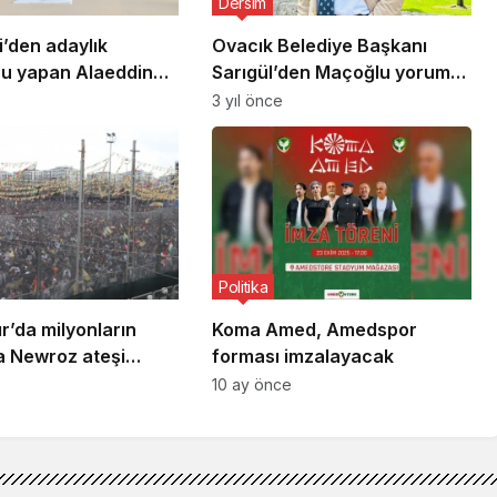
Dersim
’den adaylık
Ovacık Belediye Başkanı
u yapan Alaeddin
Sarıgül’den Maçoğlu yorumu:
 Kangrenleşen
Burjuvadan oy istemek biraz
3 yıl önce
anlayışından
çelişki
 de kentimizi de
ağız
Politika
r’da milyonların
Koma Amed, Amedspor
la Newroz ateşi
forması imzalayacak
10 ay önce