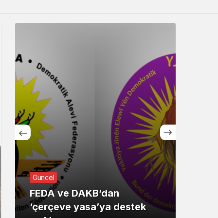
Sistem Modu
Sistem modunu seçin.
Güncel
Günc
FEDA ve DAKB’dan
‘çerçeve yasa’ya destek
Alm