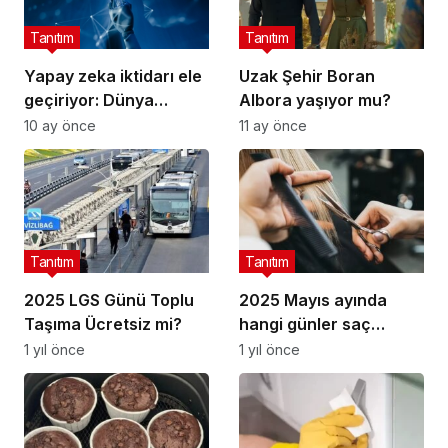
Tanıtım
Tanıtım
Yapay zeka iktidarı ele
Uzak Şehir Boran
geçiriyor: Dünya
Albora yaşıyor mu?
nereye gidiyor?
10 ay önce
11 ay önce
Tanıtım
Tanıtım
2025 LGS Günü Toplu
2025 Mayıs ayında
Taşıma Ücretsiz mi?
hangi günler saç
kesilir?
1 yıl önce
1 yıl önce