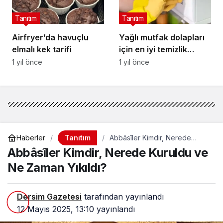
Tanıtım
Tanıtım
Airfryer’da havuçlu
Yağlı mutfak dolapları
elmalı kek tarifi
için en iyi temizlik
formülleri
1 yıl önce
1 yıl önce
Tanıtım
Haberler
Abbâsîler Kimdir, Nerede
Kuruldu ve Ne Zaman Yıkıldı?
Abbâsîler Kimdir, Nerede Kuruldu ve
Ne Zaman Yıkıldı?
Dersim Gazetesi
tarafından yayınlandı
12 Mayıs 2025, 13:10
yayınlandı