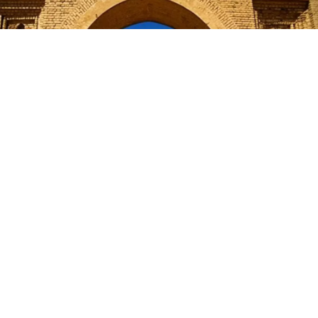
0
Paylaş
Beğen
Abbâsî Devleti İslam tarihinin en önemli
imparatorluklarından biridir. 750 yılında
kurulan Abbâsîler, Emevîler’i devirerek