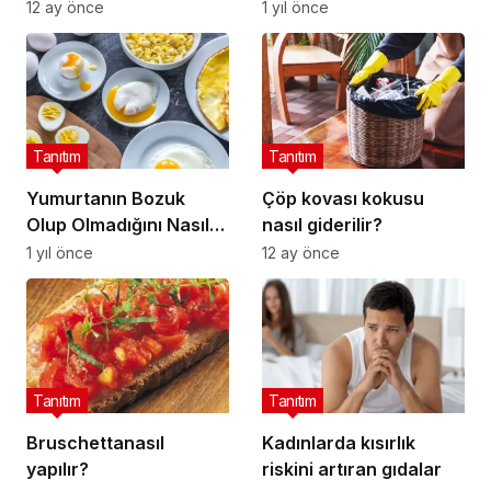
Anlarım?
12 ay önce
1 yıl önce
Tanıtım
Tanıtım
Yumurtanın Bozuk
Çöp kovası kokusu
Olup Olmadığını Nasıl
nasıl giderilir?
Anlarsınız?
1 yıl önce
12 ay önce
Tanıtım
Tanıtım
Bruschettanasıl
Kadınlarda kısırlık
yapılır?
riskini artıran gıdalar