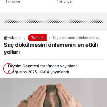
1 yıl önce
1 yıl önce
Tanıtım
Haberler
Saç dökülmesini önlemenin en
etkili yolları
Saç dökülmesini önlemenin en etkili
yolları
Dersim Gazetesi
tarafından yayınlandı
9 Ağustos 2025, 10:04
yayınlandı