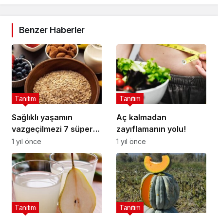
Benzer Haberler
Tanıtım
Tanıtım
Sağlıklı yaşamın
Aç kalmadan
vazgeçilmezi 7 süper
zayıflamanın yolu!
gıda
1 yıl önce
1 yıl önce
Tanıtım
Tanıtım