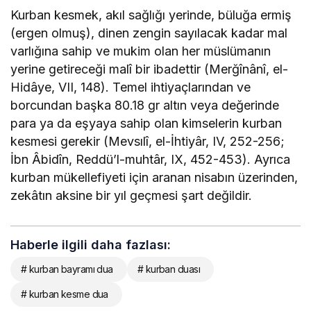
Kurban kesmek, akıl sağlığı yerinde, büluğa ermiş
(ergen olmuş), dinen zengin sayılacak kadar mal
varlığına sahip ve mukim olan her müslümanın
yerine getireceği malî bir ibadettir (Merğînânî, el-
Hidâye, VII, 148). Temel ihtiyaçlarından ve
borcundan başka 80.18 gr altın veya değerinde
para ya da eşyaya sahip olan kimselerin kurban
kesmesi gerekir (Mevsılî, el-İhtiyâr, IV, 252-256;
İbn Âbidîn, Reddü’l-muhtâr, IX, 452-453). Ayrıca
kurban mükellefiyeti için aranan nisabın üzerinden,
zekâtın aksine bir yıl geçmesi şart değildir.
Haberle ilgili daha fazlası:
# kurban bayramı dua
# kurban duası
# kurban kesme dua