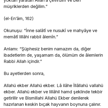
yoktan yaratan Allah’a çevirdim ve ben
müşriklerden değilim.”
(el-En’âm, 162)
Okunuşu: “İnne salâtî ve nusukî ve mahyâye ve
memâtî lillâhi rabbil âlemîn.”
Anlamı: “Şüphesiz benim namazım da, diğer
ibadetlerim de, yaşamam da, ölümüm de âlemlerin
Rabbi Allah içindir.”
Bu ayetlerden sonra,
Allahü ekber Allahü ekber. Lâ ilâhe İllâllahü vallahü
ekber. Allahü ekber ve lillâhil hamd şeklinde tekbir
getirillir ve Bismillahi Allahü Ekber denilerek
hazırlanan keskin bıçak hayvanın boynuna çalınır.