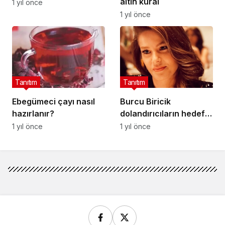
altın kural
1 yıl önce
1 yıl önce
Tanıtım
Tanıtım
Ebegümeci çayı nasıl
Burcu Biricik
hazırlanır?
dolandırıcıların hedefi
oldu: Yasal olarak
1 yıl önce
1 yıl önce
gerekeni yapacağım