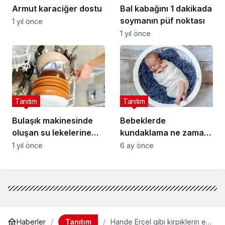
Armut karaciğer dostu
Bal kabağını 1 dakikada
soymanın püf noktası
1 yıl önce
1 yıl önce
Tanıtım
Tanıtım
Bulaşık makinesinde
Bebeklerde
oluşan su lekelerine
kundaklama ne zaman
son
bırakılmalı?
1 yıl önce
6 ay önce
Tanıtım
Haberler
Hande Erçel gibi kirpiklerin en