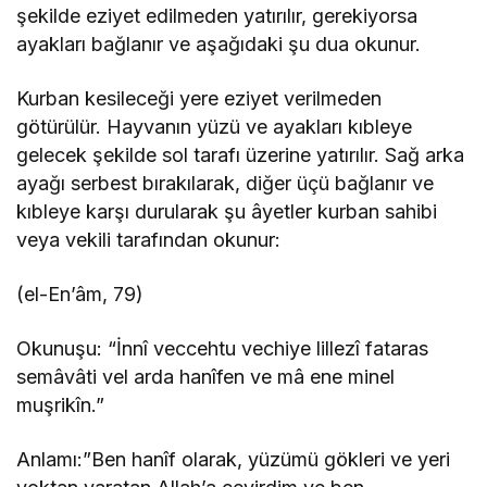
şekilde eziyet edilmeden yatırılır, gerekiyorsa
ayakları bağlanır ve aşağıdaki şu dua okunur.
Kurban kesileceği yere eziyet verilmeden
götürülür. Hayvanın yüzü ve ayakları kıbleye
gelecek şekilde sol tarafı üzerine yatırılır. Sağ arka
ayağı serbest bırakılarak, diğer üçü bağlanır ve
kıbleye karşı durularak şu âyetler kurban sahibi
veya vekili tarafından okunur:
(el-En’âm, 79)
Okunuşu: “İnnî veccehtu vechiye lillezî fataras
semâvâti vel arda hanîfen ve mâ ene minel
muşrikîn.”
Anlamı:”Ben hanîf olarak, yüzümü gökleri ve yeri