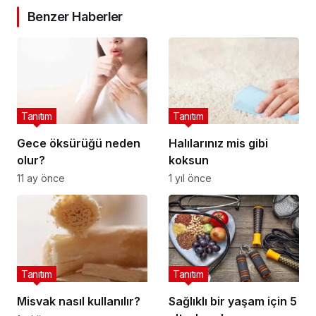
Benzer Haberler
Tanıtım
Tanıtım
Gece öksürüğü neden
Halılarınız mis gibi
olur?
koksun
11 ay önce
1 yıl önce
Tanıtım
Tanıtım
Misvak nasıl kullanılır?
Sağlıklı bir yaşam için 5