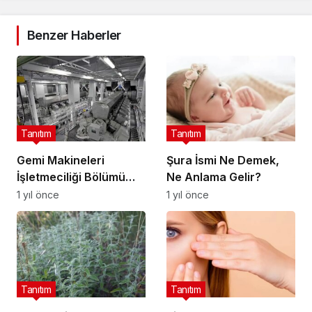
Benzer Haberler
Tanıtım
Tanıtım
Gemi Makineleri
Şura İsmi Ne Demek,
İşletmeciliği Bölümü
Ne Anlama Gelir?
Nedir, Mezunları Ne İş
1 yıl önce
1 yıl önce
Yapar?
Tanıtım
Tanıtım