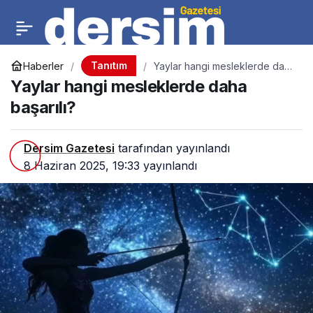
Tanıtım
Haberler
Yaylar hangi mesleklerde daha
başarılı?
Yaylar hangi mesleklerde daha
başarılı?
Dersim Gazetesi
tarafından yayınlandı
8 Haziran 2025, 19:33
yayınlandı