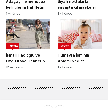
Adaçayı ile menopoz
Siyah noktalarla
belirtilerini hafifletin
savaşta kil maskeleri
1 yıl önce
1 yıl önce
Tanıtım
Tanıtım
İsmail Hacıoğlu ve
Hümeyra İsminin
Özgü Kaya Cennetin
Anlamı Nedir?
Çocukları’nda buluştu
12 ay önce
1 yıl önce