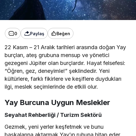
0
Paylaş
Beğen
22 Kasım – 21 Aralık tarihleri arasında doğan Yay
burçları, ateş grubuna mensup ve yönetici
gezegeni Jüpiter olan burçlardır. Hayat felsefesi:
“Öğren, gez, deneyimle!” şeklindedir. Yeni
kültürlere, farklı fikirlere ve keşiflere duydukları
ilgi, meslek seçimlerinde de etkili olur.
Yay Burcuna Uygun Meslekler
Seyahat Rehberliği / Turizm Sektörü
Gezmek, yeni yerler keşfetmek ve bunu
başkalarına aktarmak Yay’ın ruhuna hitap eder.