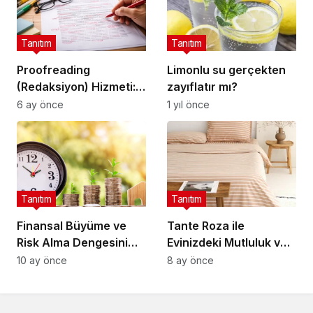
Tanıtım
Tanıtım
Proofreading
Limonlu su gerçekten
(Redaksiyon) Hizmeti:
zayıflatır mı?
Metninizi Yayına Hazır
6 ay önce
1 yıl önce
Hale Getiren Son
Dokunuş
Tanıtım
Tanıtım
Finansal Büyüme ve
Tante Roza ile
Risk Alma Dengesini
Evinizdeki Mutluluk ve
Kurmak
Konforun Yeni Adresi
10 ay önce
8 ay önce