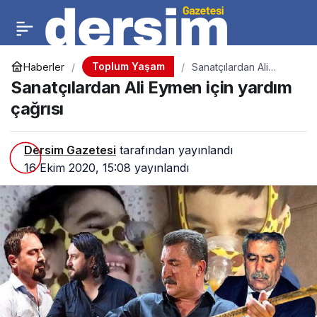
Toplum Yaşam
Haberler
Sanatçılardan Ali
Eymen için yardım
Sanatçılardan Ali Eymen için yardım
çağrısı
çağrısı
Dersim Gazetesi
tarafından yayınlandı
16 Ekim 2020, 15:08
yayınlandı