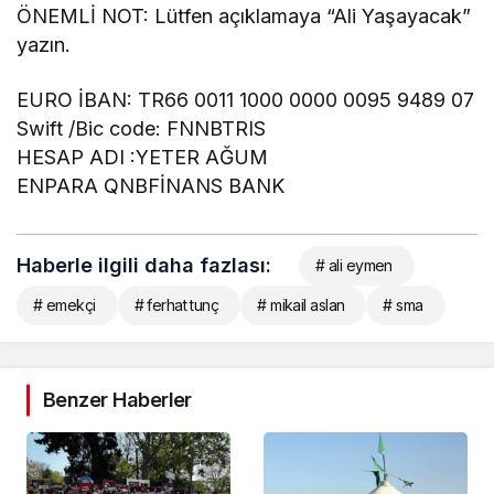
ÖNEMLİ NOT: Lütfen açıklamaya “Ali Yaşayacak”
yazın.
EURO İBAN: TR66 0011 1000 0000 0095 9489 07
Swift /Bic code: FNNBTRIS
HESAP ADI :YETER AĞUM
ENPARA QNBFİNANS BANK
Haberle ilgili daha fazlası:
# ali eymen
# emekçi
# ferhat tunç
# mikail aslan
# sma
Benzer Haberler