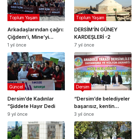
Toplum Yaşam
Toplum Yaşam
Arkadaşlarından çağrı:
DERSİM’İN GÜNEY
Çiğdem’i, Mine’yi
KARDEŞLERİ -2
serbest bırakın
1 yıl önce
7 yıl önce
Güncel
Dersim
Dersim’de Kadınlar
“Dersim’de belediyeler
”Şiddete Hayır Dedi
başarısız, kentin
hafızası şehre
9 yıl önce
3 yıl önce
yansımıyor”