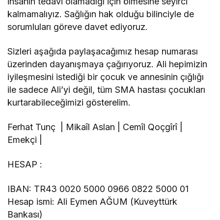
insanın tedavi olamadığı için ölmesine seyirci
kalmamalıyız. Sağlığın hak olduğu bilinciyle de
sorumluları göreve davet ediyoruz.
Sizleri aşağıda paylaşacağımız hesap numarası
üzerinden dayanışmaya çağırıyoruz. Ali hepimizin
iyileşmesini istediği bir çocuk ve annesinin çığlığı
ile sadece Ali’yi değil, tüm SMA hastası çocukları
kurtarabileceğimizi gösterelim.
Ferhat Tunç | Mikaîl Aslan | Cemîl Qoçgîrî |
Emekçi |
HESAP :
IBAN: TR43 0020 5000 0966 0822 5000 01
Hesap ismi: Ali Eymen AĞUM (Kuveyttürk
Bankası)