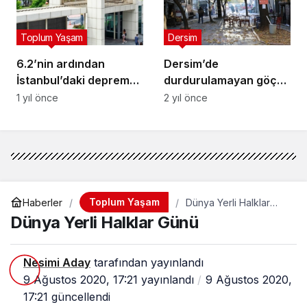
Toplum Yaşam
Dersim
6.2’nin ardından
Dersim’de
İstanbul’daki deprem
durdurulamayan göç
polemiğine İTÜ de
kitap oluyor: Yazarlar
1 yıl önce
2 yıl önce
karıştı!
katkı çağrısı yaptı
Toplum Yaşam
Haberler
Dünya Yerli Halklar
Günü
Dünya Yerli Halklar Günü
Nesimi Aday
tarafından yayınlandı
9 Ağustos 2020, 17:21
yayınlandı
9 Ağustos 2020,
17:21
güncellendi