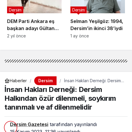
Dersim
Dersim
DEM Parti Ankara eş
Selman Yeşilgöz: 1994,
başkan adayı Gültan
Dersim’in ikinci 38’iydi
Kışanak, ilk seçim
2 yıl önce
1 ay önce
konuşmasını mahkeme
salonunda yaptı:
Aradığımız Simurg
biziz, bu mücadele
bizim mücadelemiz
Dersim
Haberler
İnsan Hakları Derneği: Dersim
Halkından özür dilenmeli,
İnsan Hakları Derneği: Dersim
soykırım tanınmalı ve af
dilenmelidir
Halkından özür dilenmeli, soykırım
tanınmalı ve af dilenmelidir
Dersim Gazetesi
tarafından yayınlandı
15 Kasım 2023, 11:36
yayınlandı