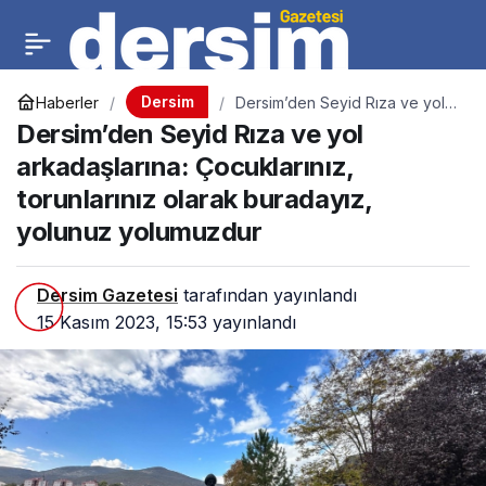
Dersim
Haberler
Dersim’den Seyid Rıza ve yol
arkadaşlarına: Çocuklarınız,
Dersim’den Seyid Rıza ve yol
torunlarınız olarak buradayız,
yolunuz yolumuzdur
arkadaşlarına: Çocuklarınız,
torunlarınız olarak buradayız,
yolunuz yolumuzdur
Dersim Gazetesi
tarafından yayınlandı
15 Kasım 2023, 15:53
yayınlandı