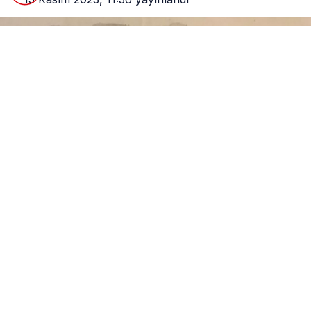
0
Paylaş
Beğen
İnsan Hakları Derneği (İHD), Seyit Rıza’nın idam
edilişinin 86. yılına ilişkin açıklama yaptı.