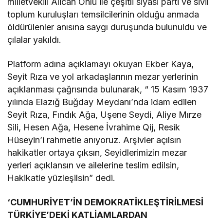
milletvekili Alican Önlü ile çeşitli siyasi parti ve sivil
toplum kuruluşları temsilcilerinin olduğu anmada
öldürülenler anısına saygı duruşunda bulunuldu ve
çılalar yakıldı.
Platform adına açıklamayı okuyan Ekber Kaya,
Seyit Rıza ve yol arkadaşlarının mezar yerlerinin
açıklanması çağrısında bulunarak, “ 15 Kasım 1937
yılında Elazığ Buğday Meydanı’nda idam edilen
Seyit Rıza, Fındık Ağa, Uşene Seydi, Aliye Mırze
Sili, Hesen Ağa, Hesene İvrahime Qij, Resik
Hüseyin’i rahmetle anıyoruz. Arşivler açılsın
hakikatler ortaya çıksın, Seyidlerimizin mezar
yerleri açıklansın ve ailelerine teslim edilsin,
Hakikatle yüzleşilsin” dedi.
‘CUMHURİYET’İN DEMOKRATİKLEŞTİRİLMESİ
TÜRKİYE’DEKİ KATLİAMLARDAN