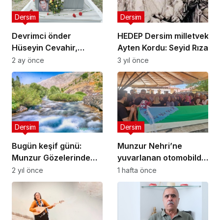
Dersim
Dersim
Devrimci önder
HEDEP Dersim milletvekili
Hüseyin Cevahir,
Ayten Kordu: Seyid Rıza’nı
Dersim’deki Mezarı
mezarı 86 yıldır gizleniyor;
2 ay önce
3 yıl önce
Başında Anıldı
çünkü mezarsızlık Türkiye
kurucu siyasetidir!
Dersim
Dersim
Bugün keşif günü:
Munzur Nehri’ne
Munzur Gözelerinde
yuvarlanan otomobilde
keşif yapılacak
ağır yaralanmıştı: Elif
2 yıl önce
1 hafta önce
Zilan Söylemez son
yolculuğuna uğurlandı